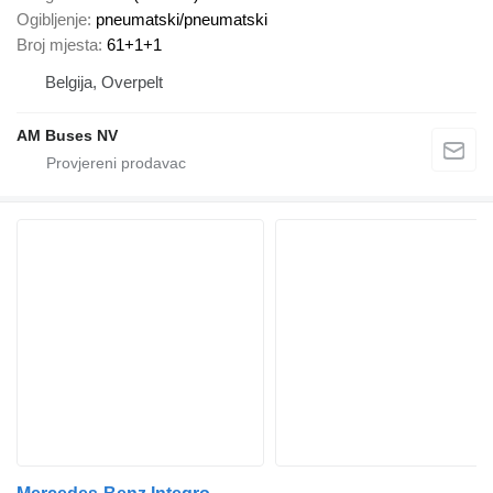
Ogibljenje
pneumatski/pneumatski
Broj mjesta
61+1+1
Belgija, Overpelt
AM Buses NV