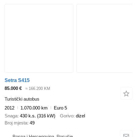
Setra S415
85.000 €
≈ 166.200 KM
Turistički autobus
2012
1.070.000 km
Euro 5
Snaga
430 k.s. (316 kW)
Gorivo
dizel
Broj mjesta
49
Bosna i Hercegovina, Posušje