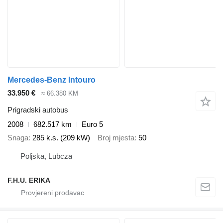
Mercedes-Benz Intouro
33.950 €
≈ 66.380 KM
Prigradski autobus
2008
682.517 km
Euro 5
Snaga
285 k.s. (209 kW)
Broj mjesta
50
Poljska, Lubcza
F.H.U. ERIKA