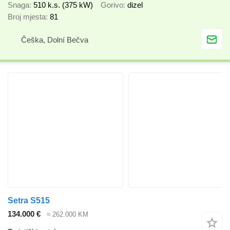
Snaga
510 k.s. (375 kW)
Gorivo
dizel
Broj mjesta
81
Češka, Dolní Bečva
Setra S515
134.000 €
≈ 262.000 KM