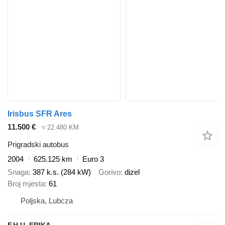
Irisbus SFR Ares
11.500 €
≈ 22.480 KM
Prigradski autobus
2004
625.125 km
Euro 3
Snaga
387 k.s. (284 kW)
Gorivo
dizel
Broj mjesta
61
Poljska, Lubcza