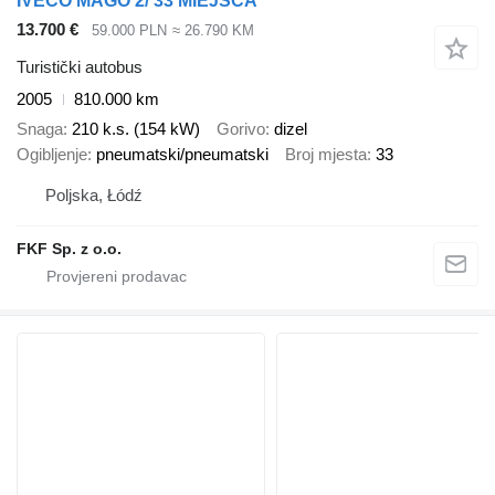
IVECO MAGO 2/ 33 MIEJSCA
13.700 €
59.000 PLN
≈ 26.790 KM
Turistički autobus
2005
810.000 km
Snaga
210 k.s. (154 kW)
Gorivo
dizel
Ogibljenje
pneumatski/pneumatski
Broj mjesta
33
Poljska, Łódź
FKF Sp. z o.o.