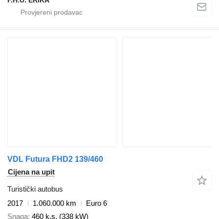
F.H.U. ERIKA
VDL Futura FHD2 139/460
Cijena na upit
Turistički autobus
2017
1.060.000 km
Euro 6
Snaga
460 k.s. (338 kW)