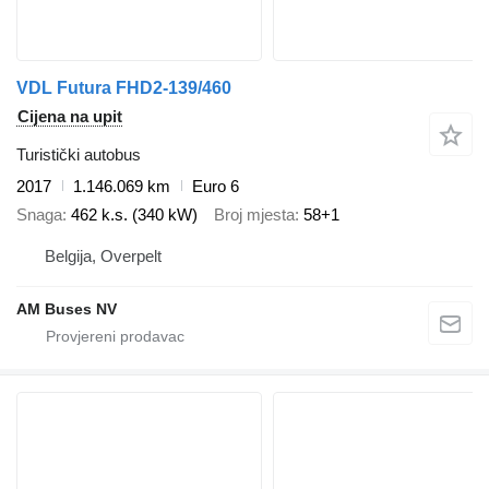
VDL Futura FHD2-139/460
Cijena na upit
Turistički autobus
2017
1.146.069 km
Euro 6
Snaga
462 k.s. (340 kW)
Broj mjesta
58+1
Belgija, Overpelt
AM Buses NV