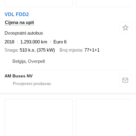
VDL FDD2
Cijena na upit
Dvospratni autobus
2018
1.293.000 km
Euro 6
Snaga
510 k.s. (375 kW)
Broj mjesta
77+1+1
Belgija, Overpelt
AM Buses NV