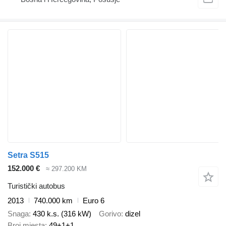
Setra S515
152.000 €
≈ 297.200 KM
Turistički autobus
2013
740.000 km
Euro 6
Snaga
430 k.s. (316 kW)
Gorivo
dizel
Broj mjesta
49+1+1