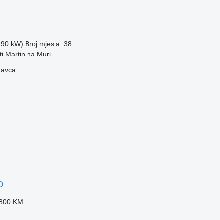
(290 kW)
Broj mjesta
38
ti Martin na Muri
davca
D
.800 KM