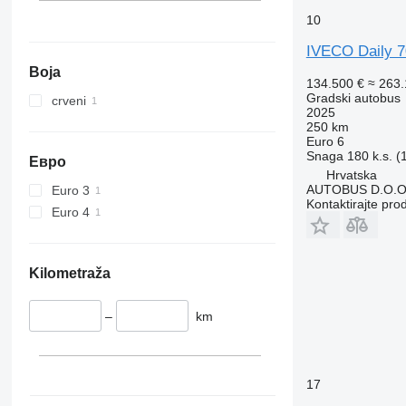
10
IVECO Daily 
Boja
134.500 €
≈ 263
Gradski autobus
crveni
2025
250 km
Euro 6
Snaga
180 k.s. 
Евро
Hrvatska
AUTOBUS D.O.O
Euro 3
Kontaktirajte pro
Euro 4
Kilometraža
–
km
17