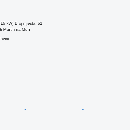
(315 kW)
Broj mjesta
51
ti Martin na Muri
davca