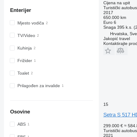
Cijena na upit
Turistički autobus
Enterijer
2017
650.000 km
Euro 6
Mјesto vodiča
Snaga
395 k.s. 
Hrvatska, Sve
TV/Video
Jakopić travel
Kontaktirajte pro
Kuhinja
Frižider
Toalet
Prilagođen za invalide
15
Osovine
Setra S 517 H
ABS
299.000 €
≈ 584
Turistički autobus
2021
EBS