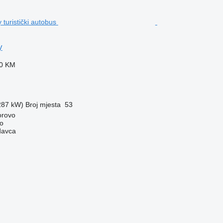
y
40 KM
(287 kW)
Broj mjesta
53
orovo
o
davca