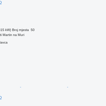
D
(315 kW)
Broj mjesta
50
ti Martin na Muri
davca
D