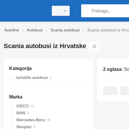
Autoline
Autobusi
Scania autobusi
Scania autobusi iz Hrv
Scania autobusi iz Hrvatske
Kategorija
2 oglasa:
Sc
turistički autobusi
Marka
IVECO
Probus
MAN
Crossway
I-series
Mercedes-Benz
Daily
Lion's series
Neoplan
Evadys
Integro