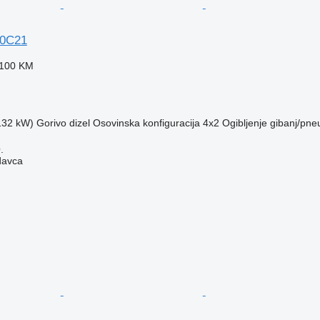
70C21
.100 KM
(132 kW)
Gorivo
dizel
Osovinska konfiguracija
4x2
Ogibljenje
gibanj/pne
.
davca