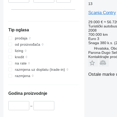
13
Finska
Italija
Scania Contry
Hrvatska
29.000 €
≈ 56.7
prikaži sve
Oborovo
Turistički autobus
Tip oglasa
2008
700.000 km
prodaja
Euro 3
Snaga
380 k.s. 
od proizvođača
Hrvatska, Ob
lizing
Parona-Dugo Sel
Kontaktirajte pro
kredit
na rate
razmjena uz doplatu (trade-in)
Ostale marke u
razmjena
Godina proizvodnje
–