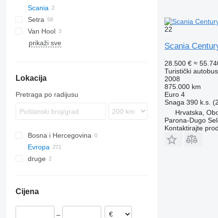
Scania
Tourismo
Cityliner
Setra
Travego
Euroliner
Century
22
Van Hool
Skyliner
S-series
Axial
Futura
prikaži sve
TopClass
Astromega
9700
Scania Centur
T-series
28.500 €
≈ 55.7
Turistički autobus
Lokacija
2008
875.000 km
Pretraga po radijusu
Euro 4
Snaga
390 k.s. 
Hrvatska, Ob
Parona-Dugo Sel
Kontaktirajte pro
Bosna i Hercegovina
Evropa
druge
Španjolska
Estonija
Ukrajina
Njemačka
Cijena
Poljska
Danska
–
Švedska