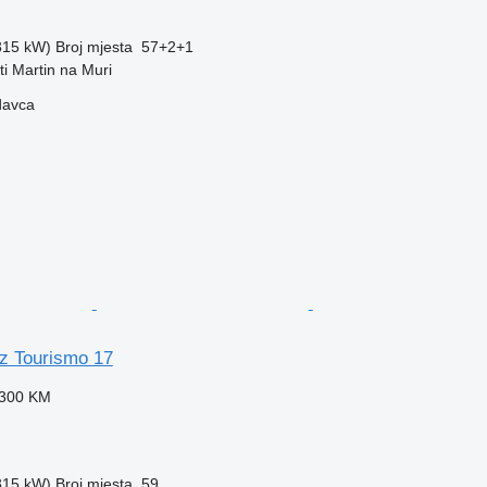
(315 kW)
Broj mjesta
57+2+1
ti Martin na Muri
davca
z Tourismo 17
.300 KM
(315 kW)
Broj mjesta
59