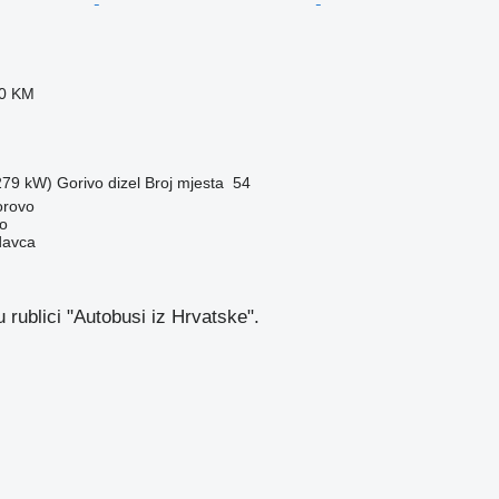
20 KM
(279 kW)
Gorivo
dizel
Broj mjesta
54
orovo
o
davca
 rublici "Autobusi iz Hrvatske".