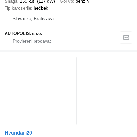
Snaga
159 k.s. (117 kW)
Gorivo
benzin
Tip karoserije
hečbek
Slovačka, Bratislava
AUTOPOLIS, s.r.o.
Hyundai i20