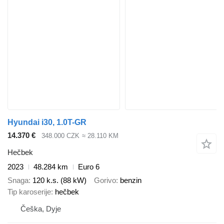
Hyundai i30, 1.0T-GR
14.370 €
348.000 CZK
≈ 28.110 KM
Hečbek
2023
48.284 km
Euro 6
Snaga
120 k.s. (88 kW)
Gorivo
benzin
Tip karoserije
hečbek
Češka, Dyje