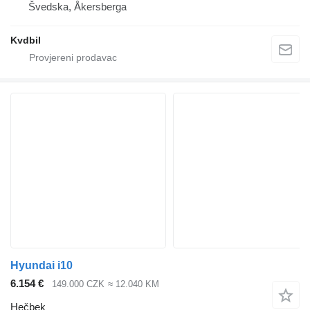
Švedska, Åkersberga
Kvdbil
Hyundai i10
6.154 €
149.000 CZK
≈ 12.040 KM
Hečbek