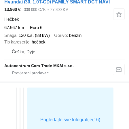
Hyundai i30, 1.0T-GDi FAMILY SMART DCT NAVI
13.960 €
338.000 CZK
≈ 27.300 KM
Hečbek
67.567 km
Euro 6
Snaga
120 k.s. (88 kW)
Gorivo
benzin
Tip karoserije
hečbek
Češka, Dyje
Autocentrum Cars Trade M&M s.r.o.