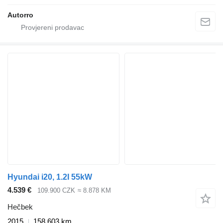
Autorro
Hyundai i20, 1.2I 55kW
4.539 €
109.900 CZK
≈ 8.878 KM
Hečbek
2015
158.603 km