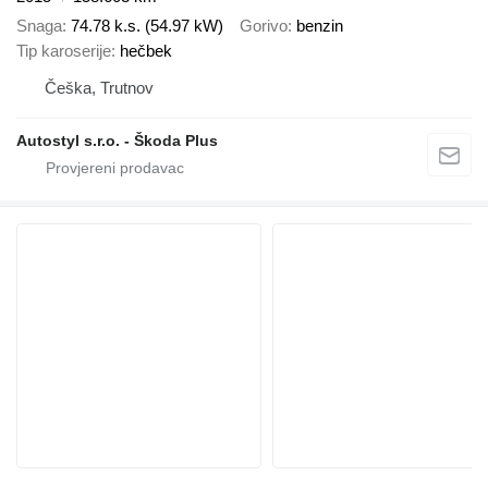
Snaga
74.78 k.s. (54.97 kW)
Gorivo
benzin
Tip karoserije
hečbek
Češka, Trutnov
Autostyl s.r.o. - Škoda Plus