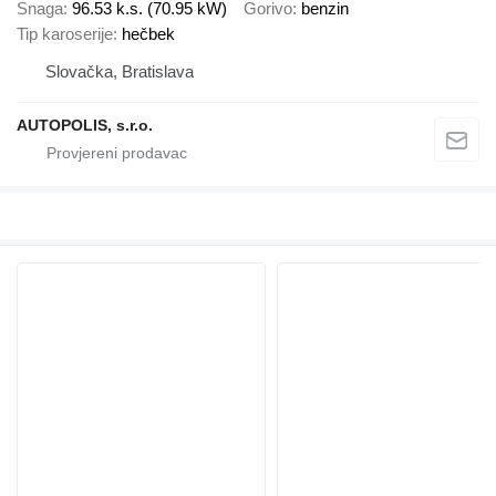
Snaga
96.53 k.s. (70.95 kW)
Gorivo
benzin
Tip karoserije
hečbek
Slovačka, Bratislava
AUTOPOLIS, s.r.o.