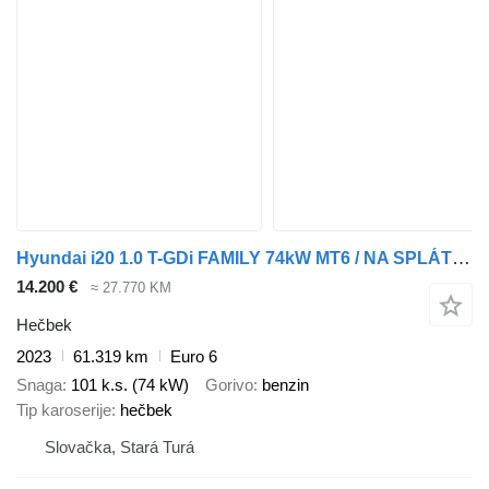
Hyundai i20 1.0 T-GDi FAMILY 74kW MT6 / NA SPLÁTKY / NA PROTIÚČET
14.200 €
≈ 27.770 KM
Hečbek
2023
61.319 km
Euro 6
Snaga
101 k.s. (74 kW)
Gorivo
benzin
Tip karoserije
hečbek
Slovačka, Stará Turá