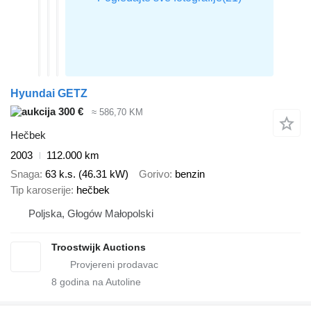
Hyundai GETZ
300 €
≈ 586,70 KM
Hečbek
2003
112.000 km
Snaga
63 k.s. (46.31 kW)
Gorivo
benzin
Tip karoserije
hečbek
Poljska, Głogów Małopolski
Troostwijk Auctions
8
godina na Autoline