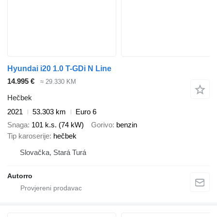
Hyundai i20 1.0 T-GDi N Line
14.995 €
≈ 29.330 KM
Hečbek
2021
53.303 km
Euro 6
Snaga
101 k.s. (74 kW)
Gorivo
benzin
Tip karoserije
hečbek
Slovačka, Stará Turá
Autorro