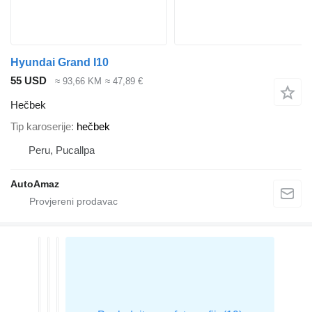
Hyundai Grand I10
55 USD
≈ 93,66 KM
≈ 47,89 €
Hečbek
Tip karoserije
hečbek
Peru, Pucallpa
AutoAmaz