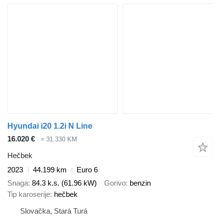
Hyundai i20 1.2i N Line
16.020 €
≈ 31.330 KM
Hečbek
2023
44.199 km
Euro 6
Snaga
84.3 k.s. (61.96 kW)
Gorivo
benzin
Tip karoserije
hečbek
Slovačka, Stará Turá