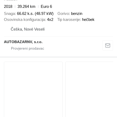
2018
39.264 km
Euro 6
Snaga
66.62 k.s. (48.97 kW)
Gorivo
benzin
Osovinska konfiguracija
4x2
Tip karoserije
hečbek
Češka, Nové Veselí
AUTOBAZARNV, s.r.o.