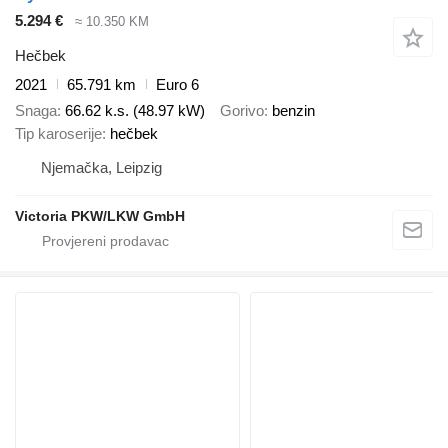
5.294 €
≈ 10.350 KM
Hečbek
2021
65.791 km
Euro 6
Snaga
66.62 k.s. (48.97 kW)
Gorivo
benzin
Tip karoserije
hečbek
Njemačka, Leipzig
Victoria PKW/LKW GmbH