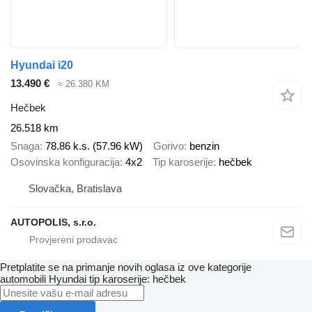
Hyundai i20
13.490 €
≈ 26.380 KM
Hečbek
26.518 km
Snaga
78.86 k.s. (57.96 kW)
Gorivo
benzin
Osovinska konfiguracija
4x2
Tip karoserije
hečbek
Slovačka, Bratislava
AUTOPOLIS, s.r.o.
Pretplatite se na primanje novih oglasa iz ove kategorije
automobili
Hyundai
tip karoserije: hečbek