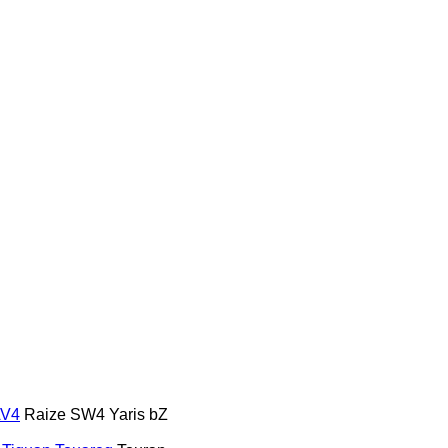
V4
Raize
SW4
Yaris
bZ