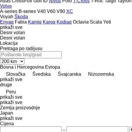
Atlas
CrossFox
Golf
ID
Nivus
Polo
T-Cross
T-Roc
Taigo
Tayron
Volvo
A-series
B-series
V40
V60
V90
XC
Voyah
Škoda
Enyaq
Fabia
Kamiq
Karoq
Kodiaq
Octavia
Scala
Yeti
prikaži sve
Desni volan
Desni volan
Lokacija
Pretraga po radijusu
Bosna i Hercegovina
Evropa
Slovačka
Švedska
Švајcarska
Nizozemska
prikaži sve
druge
Peru
prikaži sve
prikaži sve
Zemlja proizvodnje
Japan
prikaži sve
Cijena
–