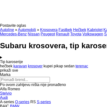
Postavite oglas
Autoline
»
Automobili
»
Krosovera
Fastbek
Hečbek
Kabriolet
K
Mercedes-Benz
Nissan
Peugeot
Renault
Toyota
Volkswagen
Š
Subaru krosovera, tip karose
Tip karoserije
hečbek
karavan
krosover
kupei
pikap
sedan
terenac
prikaži sve
Marka
Po ovom zahtjevu ništa nije pronađeno
Alfa Romeo
Stelvio
Audi
A-series
Q-series
RS
S-series
BAIC
BMW