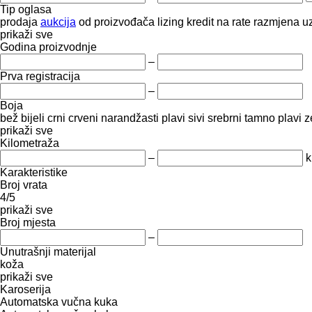
Tip oglasa
prodaja
aukcija
od proizvođača
lizing
kredit
na rate
razmjena uz
prikaži sve
Godina proizvodnje
–
Prva registracija
–
Boja
bež
bijeli
crni
crveni
narandžasti
plavi
sivi
srebrni
tamno plavi
z
prikaži sve
Kilometraža
–
Karakteristike
Broj vrata
4/5
prikaži sve
Broj mjesta
–
Unutrašnji materijal
koža
prikaži sve
Karoserija
Automatska vučna kuka