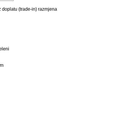
 doplatu (trade-in)
razmjena
eleni
km