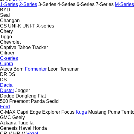
1-Series
2-Series
3-Series
4-Series
6-Series
7-Series
M-Series
BYD
Seal
Changan
CS
UNI-K
UNI-T
X-series
Chery
Tiggo
Chevrolet
Captiva
Tahoe
Tracker
Citroen
C-series
Cupra
Ateca
Born
Formentor
Leon
Terramar
DR
DS
DS
Dacia
Duster
Jogger
Dodge
Dongfeng
Fiat
500
Freemont
Panda
Sedici
Ford
C-MAX
Capri
Edge
Explorer
Focus
Kuga
Mustang
Puma
Territ
GMC
Geely
Azkarra
Tugella
Genesis
Haval
Honda
CR-V
HR-V
Vezel