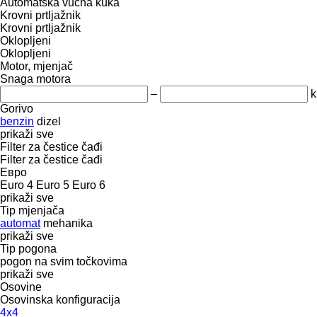
Automatska vučna kuka
Krovni prtljažnik
Krovni prtljažnik
Oklopljeni
Oklopljeni
Motor, mjenjač
Snaga motora
–
k
Gorivo
benzin
dizel
prikaži sve
Filter za čestice čađi
Filter za čestice čađi
Евро
Euro 4
Euro 5
Euro 6
prikaži sve
Tip mјenjača
automat
mehanika
prikaži sve
Tip pogona
pogon na svim točkovima
prikaži sve
Osovine
Osovinska konfiguracija
4x4