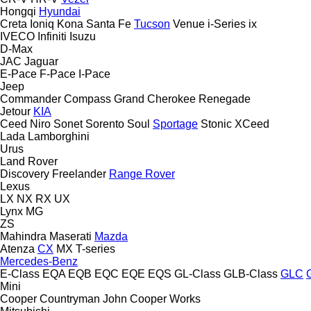
Hongqi
Hyundai
Creta
Ioniq
Kona
Santa Fe
Tucson
Venue
i-Series
ix
IVECO
Infiniti
Isuzu
D-Max
JAC
Jaguar
E-Pace
F-Pace
I-Pace
Jeep
Commander
Compass
Grand Cherokee
Renegade
Jetour
KIA
Ceed
Niro
Sonet
Sorento
Soul
Sportage
Stonic
XCeed
Lada
Lamborghini
Urus
Land Rover
Discovery
Freelander
Range Rover
Lexus
LX
NX
RX
UX
Lynx
MG
ZS
Mahindra
Maserati
Mazda
Atenza
CX
MX
T-series
Mercedes-Benz
E-Class
EQA
EQB
EQC
EQE
EQS
GL-Class
GLB-Class
GLC
Mini
Cooper
Countryman
John Cooper Works