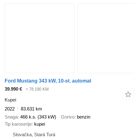
Ford Mustang 343 kW, 10-st. automat
39.990 €
≈ 78.190 KM
Kupei
2022
83.631 km
Snaga
466 k.s. (343 kW)
Gorivo
benzin
Tip karoserije
kupei
Slovačka, Stará Turá