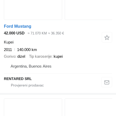
Ford Mustang
42.000 USD
≈ 71.070 KM
≈ 36.350 €
Kupei
2011
140.000 km
Gorivo
dizel
Tip karoserije
kupei
Argentina, Buenos Aires
RENTARED SRL