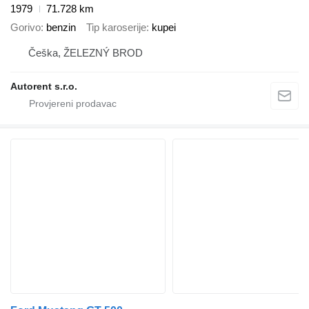
1979
71.728 km
Gorivo
benzin
Tip karoserije
kupei
Češka, ŽELEZNÝ BROD
Autorent s.r.o.