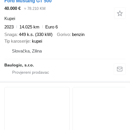
Ford Mustang GT 500
40.000 €
≈ 78.210 KM
Kupei
2023
14.025 km
Euro 6
Snaga
449 k.s. (330 kW)
Gorivo
benzin
Tip karoserije
kupei
Slovačka, Zilina
Baulogic, s.r.o.