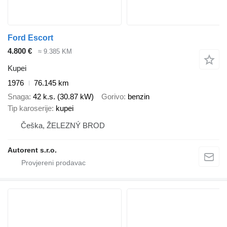
Ford Escort
4.800 €
≈ 9.385 KM
Kupei
1976
76.145 km
Snaga
42 k.s. (30.87 kW)
Gorivo
benzin
Tip karoserije
kupei
Češka, ŽELEZNÝ BROD
Autorent s.r.o.