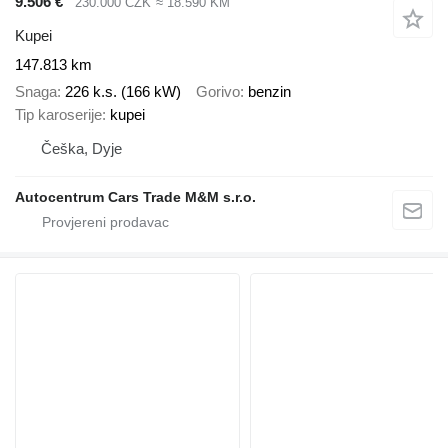
9.506 €
230.000 CZK
≈ 18.590 KM
Kupei
147.813 km
Snaga
226 k.s. (166 kW)
Gorivo
benzin
Tip karoserije
kupei
Češka, Dyje
Autocentrum Cars Trade M&M s.r.o.