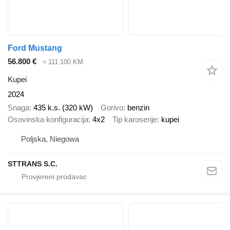
Ford Mustang
56.800 €
≈ 111.100 KM
Kupei
2024
Snaga
435 k.s. (320 kW)
Gorivo
benzin
Osovinska konfiguracija
4x2
Tip karoserije
kupei
Poljska, Niegowa
STTRANS S.C.