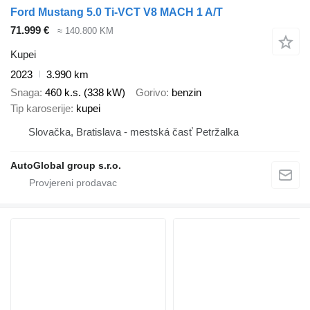
Ford Mustang 5.0 Ti-VCT V8 MACH 1 A/T
71.999 €
≈ 140.800 KM
Kupei
2023
3.990 km
Snaga
460 k.s. (338 kW)
Gorivo
benzin
Tip karoserije
kupei
Slovačka, Bratislava - mestská časť Petržalka
AutoGlobal group s.r.o.