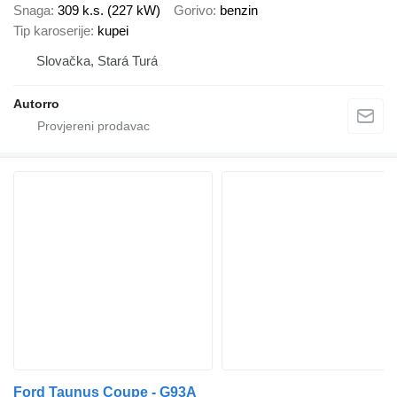
Snaga
309 k.s. (227 kW)
Gorivo
benzin
Tip karoserije
kupei
Slovačka, Stará Turá
Autorro
Ford Taunus Coupe - G93A