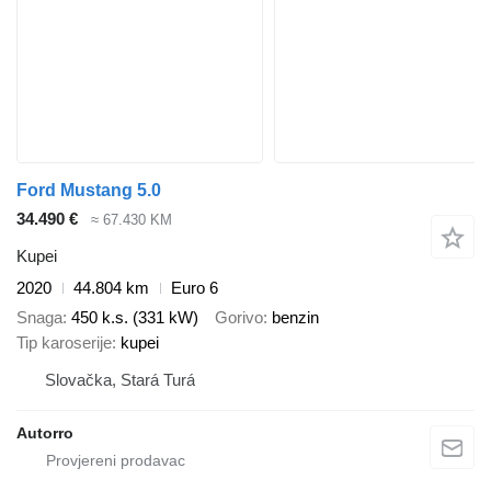
Ford Mustang 5.0
34.490 €
≈ 67.430 KM
Kupei
2020
44.804 km
Euro 6
Snaga
450 k.s. (331 kW)
Gorivo
benzin
Tip karoserije
kupei
Slovačka, Stará Turá
Autorro