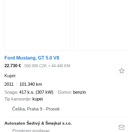
Ford Mustang, GT 5.0 V8
22.730 €
550.000 CZK
≈ 44.440 KM
Kupei
2011
101.340 km
Snaga
417 k.s. (307 kW)
Gorivo
benzin
Tip karoserije
kupei
Češka, Praha 9 - Prosek
Autosalon Šedivý & Šmejkal s.r.o.