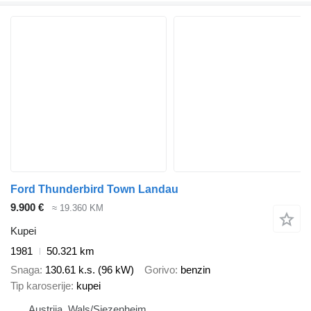
Ford Thunderbird Town Landau
9.900 €
≈ 19.360 KM
Kupei
1981
50.321 km
Snaga
130.61 k.s. (96 kW)
Gorivo
benzin
Tip karoserije
kupei
Austrija, Wals/Siezenheim