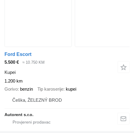
Ford Escort
5.500 €
≈ 10.750 KM
Kupei
1.200 km
Gorivo
benzin
Tip karoserije
kupei
Češka, ŽELEZNÝ BROD
Autorent s.r.o.