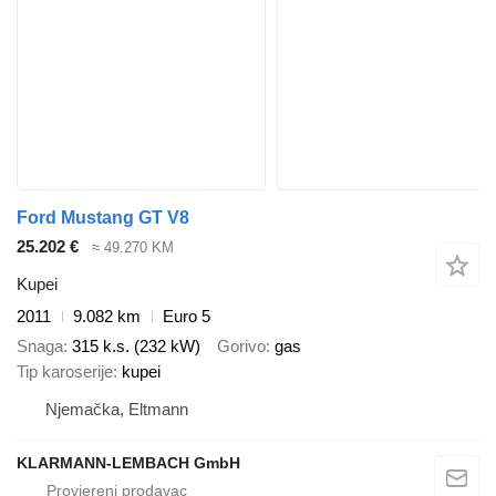
Ford Mustang GT V8
25.202 €
≈ 49.270 KM
Kupei
2011
9.082 km
Euro 5
Snaga
315 k.s. (232 kW)
Gorivo
gas
Tip karoserije
kupei
Njemačka, Eltmann
KLARMANN-LEMBACH GmbH