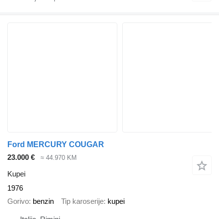
Ford MERCURY COUGAR
23.000 €
≈ 44.970 KM
Kupei
1976
Gorivo
benzin
Tip karoserije
kupei