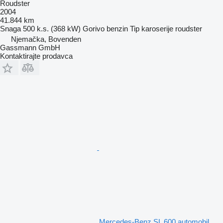
Roudster
2004
41.844 km
Snaga
500 k.s. (368 kW)
Gorivo
benzin
Tip karoserije
roudster
Njemačka, Bovenden
Gassmann GmbH
Kontaktirajte prodavca
Mercedes-Benz SL 600 automobil