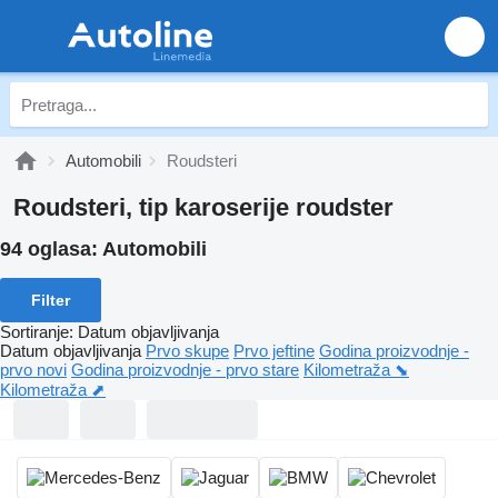
Automobili
Roudsteri
Roudsteri, tip karoserije roudster
94 oglasa:
Automobili
Filter
Sortiranje
:
Datum objavljivanja
Datum objavljivanja
Prvo skupe
Prvo jeftine
Godina proizvodnje -
prvo novi
Godina proizvodnje - prvo stare
Kilometraža ⬊
Kilometraža ⬈