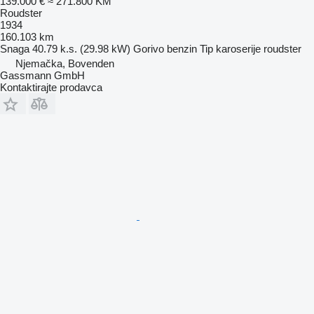
139.000 €
≈ 271.800 KM
Roudster
1934
160.103 km
Snaga
40.79 k.s. (29.98 kW)
Gorivo
benzin
Tip karoserije
roudster
Njemačka, Bovenden
Gassmann GmbH
Kontaktirajte prodavca