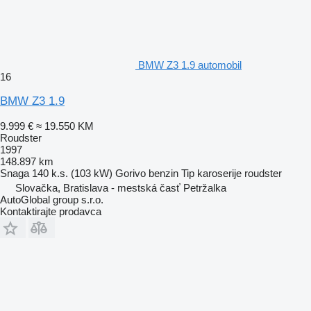
BMW Z3 1.9 automobil
16
BMW Z3 1.9
9.999 €
≈ 19.550 KM
Roudster
1997
148.897 km
Snaga
140 k.s. (103 kW)
Gorivo
benzin
Tip karoserije
roudster
Slovačka, Bratislava - mestská časť Petržalka
AutoGlobal group s.r.o.
Kontaktirajte prodavca