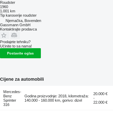
Roudster
1960
1.001 km
Tip karoserije
roudster
Njemačka, Bovenden
Gassmann GmbH
Kontaktirajte prodavca
Prodajete tehniku?
Učinite to sa nama!
Postavite oglas
Cijene za automobili
Mercedes-
20.000 €
Benz
Godina proizvodnje: 2018, kilometraža:
-
Sprinter
140.000 - 160.000 km, gorivo: dizel
22.000 €
316