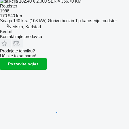
182,40 €
2.000 SEK
≈ 356,70 KM
Roudster
1996
170.940 km
Snaga
140 k.s. (103 kW)
Gorivo
benzin
Tip karoserije
roudster
Švedska, Karlstad
Kvdbil
Kontaktirajte prodavca
Prodajete tehniku?
Učinite to sa nama!
Postavite oglas