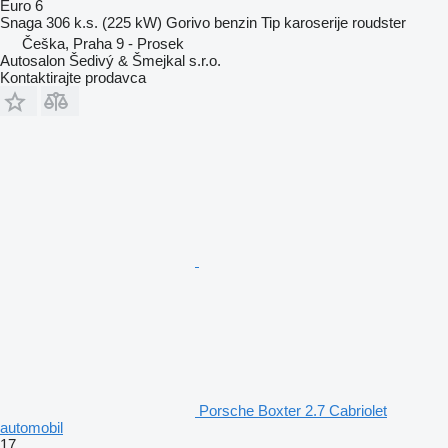
Euro 6
Snaga
306 k.s. (225 kW)
Gorivo
benzin
Tip karoserije
roudster
Češka, Praha 9 - Prosek
Autosalon Šedivý & Šmejkal s.r.o.
Kontaktirajte prodavca
Porsche Boxter 2.7 Cabriolet
automobil
17