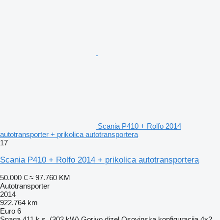
Scania P410 + Rolfo 2014
autotransporter + prikolica autotransportera
17
Scania P410 + Rolfo 2014 + prikolica autotransportera
50.000 €
≈ 97.760 KM
Autotransporter
2014
922.764 km
Euro 6
Snaga
411 k.s. (302 kW)
Gorivo
dizel
Osovinska konfiguracija
4x2