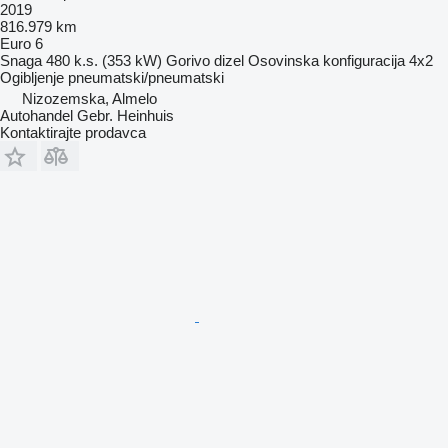
2019
816.979 km
Euro 6
Snaga
480 k.s. (353 kW)
Gorivo
dizel
Osovinska konfiguracija
4x2
Ogibljenje
pneumatski/pneumatski
Nizozemska, Almelo
Autohandel Gebr. Heinhuis
Kontaktirajte prodavca