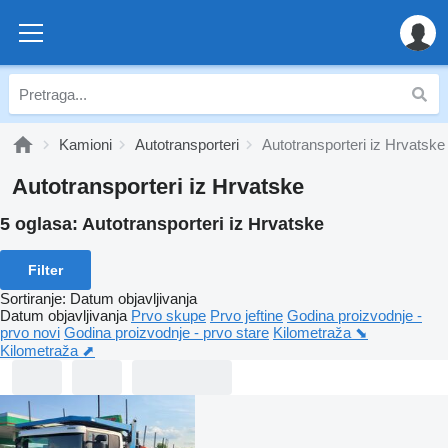
Kamioni
Autotransporteri
Autotransporteri iz Hrvatske
Autotransporteri iz Hrvatske
5 oglasa:
Autotransporteri iz Hrvatske
Filter
Sortiranje
:
Datum objavljivanja
Datum objavljivanja
Prvo skupe
Prvo jeftine
Godina proizvodnje -
prvo novi
Godina proizvodnje - prvo stare
Kilometraža ⬊
Kilometraža ⬈