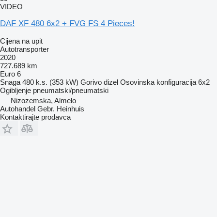
VIDEO
DAF XF 480 6x2 + FVG FS 4 Pieces!
Cijena na upit
Autotransporter
2020
727.689 km
Euro 6
Snaga
480 k.s. (353 kW)
Gorivo
dizel
Osovinska konfiguracija
6x2
Ogibljenje
pneumatski/pneumatski
Nizozemska, Almelo
Autohandel Gebr. Heinhuis
Kontaktirajte prodavca