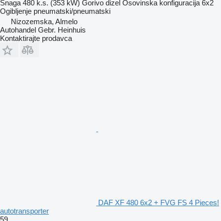
Snaga
480 k.s. (353 kW)
Gorivo
dizel
Osovinska konfiguracija
6x2
Ogibljenje
pneumatski/pneumatski
Nizozemska, Almelo
Autohandel Gebr. Heinhuis
Kontaktirajte prodavca
DAF XF 480 6x2 + FVG FS 4 Pieces!
autotransporter
59