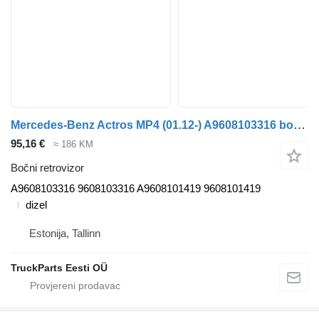
Mercedes-Benz Actros MP4 (01.12-) A9608103316 bočni retrovizor za Mercedes-Benz Actros MP4 Antos Arocs (2012-) tegljača
95,16 €
≈ 186 KM
Bočni retrovizor
A9608103316 9608103316 A9608101419 9608101419
dizel
Estonija, Tallinn
TruckParts Eesti OÜ