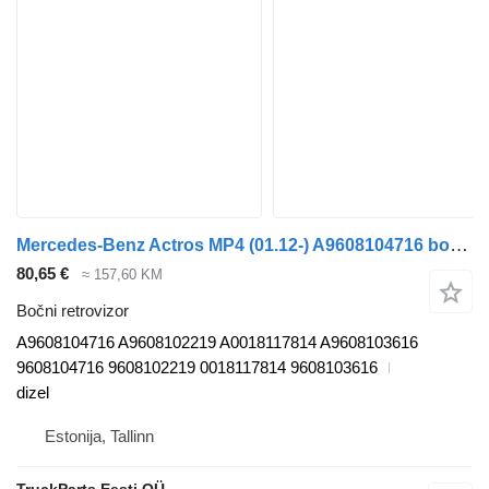
Mercedes-Benz Actros MP4 (01.12-) A9608104716 bočni retrovizor za Mercedes-Benz Actros MP4 Antos Arocs (2012-) tegljača
80,65 €
≈ 157,60 KM
Bočni retrovizor
A9608104716 A9608102219 A0018117814 A9608103616
9608104716 9608102219 0018117814 9608103616
dizel
Estonija, Tallinn