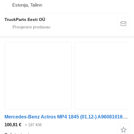
Estonija, Tallinn
TruckParts Eesti OÜ
Mercedes-Benz Actros MP4 1845 (01.12-) A9608101619 bočni retrovizor za Mercedes-Benz Actros MP4 Antos Arocs (2012-) tegljača
100,81 €
≈ 197 KM