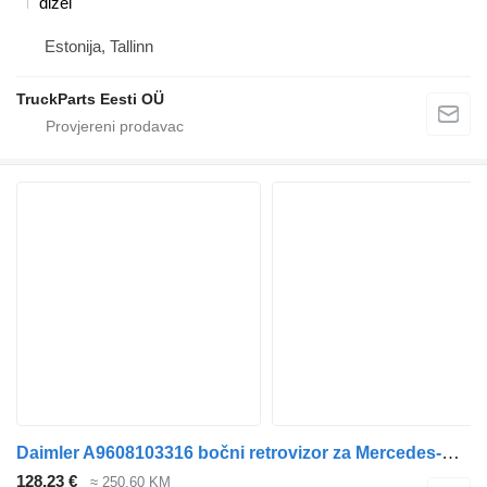
dizel
Estonija, Tallinn
TruckParts Eesti OÜ
Daimler A9608103316 bočni retrovizor za Mercedes-Benz Antos, Arocs, Actros MP4 (2012-) tegljača
128,23 €
≈ 250,60 KM