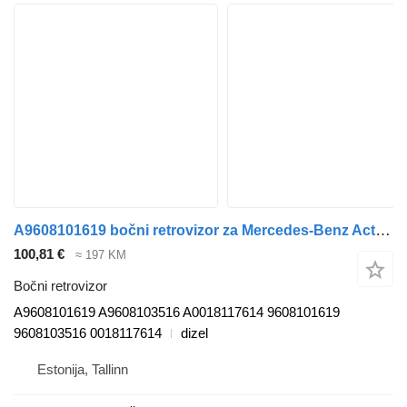
A9608101619 bočni retrovizor za Mercedes-Benz Actros MP4 Antos Arocs (2012-) tegljača
100,81 €
≈ 197 KM
Bočni retrovizor
A9608101619 A9608103516 A0018117614 9608101619
9608103516 0018117614
dizel
Estonija, Tallinn