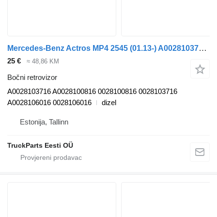
Mercedes-Benz Actros MP4 2545 (01.13-) A0028103716 bočni retrovizor za Mercedes-Benz Actros MP4 Antos Arocs (2012-) tegljača
25 €
≈ 48,86 KM
Bočni retrovizor
A0028103716 A0028100816 0028100816 0028103716
A0028106016 0028106016
dizel
Estonija, Tallinn
TruckParts Eesti OÜ