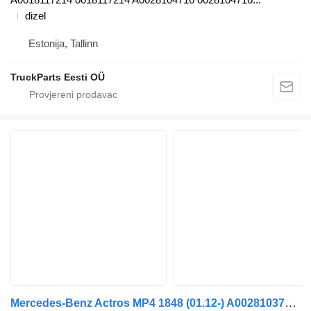
dizel
Estonija, Tallinn
TruckParts Eesti OÜ
Mercedes-Benz Actros MP4 1848 (01.12-) A0028103716 bočni retrovizor za Mercedes-Benz Actros MP4 Antos Arocs (2012-) tegljača