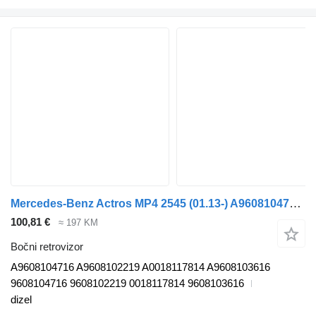
Mercedes-Benz Actros MP4 2545 (01.13-) A9608104716 bočni retrovizor za Mercedes-Benz Actros MP4 Antos Arocs (2012-) tegljača
100,81 €
≈ 197 KM
Bočni retrovizor
A9608104716 A9608102219 A0018117814 A9608103616
9608104716 9608102219 0018117814 9608103616
dizel