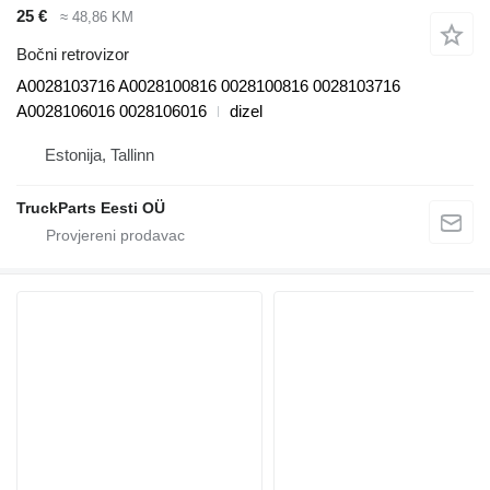
25 €
≈ 48,86 KM
Bočni retrovizor
A0028103716 A0028100816 0028100816 0028103716
A0028106016 0028106016
dizel
Estonija, Tallinn
TruckParts Eesti OÜ