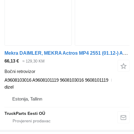
Mekra DAIMLER, MEKRA Actros MP4 2551 (01.12-) A9608103016 bočni retrovizor za Mercedes-Benz Actros MP4 Antos Arocs (2012-) tegljača
66,13 €
≈ 129,30 KM
Bočni retrovizor
A9608103016 A9608101119 9608103016 9608101119
dizel
Estonija, Tallinn
TruckParts Eesti OÜ