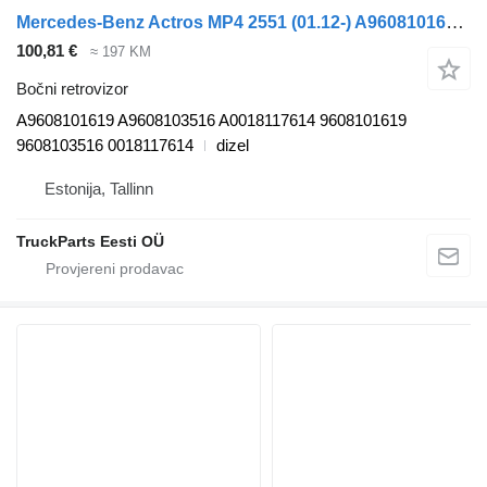
Mercedes-Benz Actros MP4 2551 (01.12-) A9608101619 bočni retrovizor za Mercedes-Benz Actros MP4 Antos Arocs (2012-) tegljača
100,81 €
≈ 197 KM
Bočni retrovizor
A9608101619 A9608103516 A0018117614 9608101619
9608103516 0018117614
dizel
Estonija, Tallinn
TruckParts Eesti OÜ