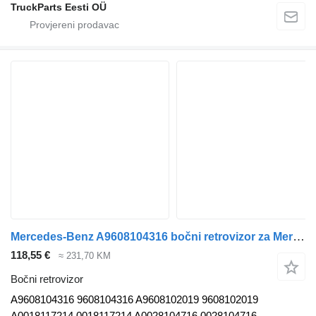
TruckParts Eesti OÜ
Mercedes-Benz A9608104316 bočni retrovizor za Mercedes-Benz Actros MP4 Antos Arocs (2012-) tegljača
118,55 €
≈ 231,70 KM
Bočni retrovizor
A9608104316 9608104316 A9608102019 9608102019
A0018117214 0018117214 A0028104716 0028104716...