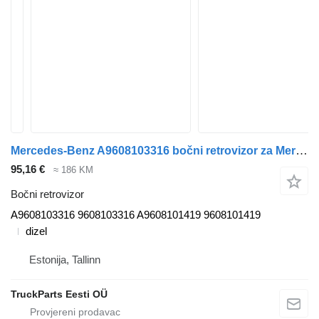
Mercedes-Benz A9608103316 bočni retrovizor za Mercedes-Benz Actros MP4 Antos Arocs (2012-) tegljača
95,16 €
≈ 186 KM
Bočni retrovizor
A9608103316 9608103316 A9608101419 9608101419
dizel
Estonija, Tallinn
TruckParts Eesti OÜ