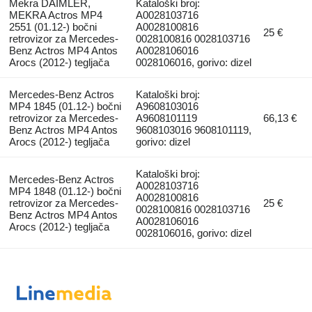
Mekra DAIMLER,
Kataloški broj:
MEKRA Actros MP4
A0028103716
2551 (01.12-) bočni
A0028100816
25 €
retrovizor za Mercedes-
0028100816 0028103716
Benz Actros MP4 Antos
A0028106016
Arocs (2012-) tegljača
0028106016, gorivo: dizel
Mercedes-Benz Actros
Kataloški broj:
MP4 1845 (01.12-) bočni
A9608103016
retrovizor za Mercedes-
A9608101119
66,13 €
Benz Actros MP4 Antos
9608103016 9608101119,
Arocs (2012-) tegljača
gorivo: dizel
Kataloški broj:
Mercedes-Benz Actros
A0028103716
MP4 1848 (01.12-) bočni
A0028100816
retrovizor za Mercedes-
25 €
0028100816 0028103716
Benz Actros MP4 Antos
A0028106016
Arocs (2012-) tegljača
0028106016, gorivo: dizel