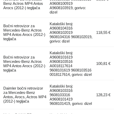
Benz Actros MP4 Antos
A9608100919
Arocs (2012-) tegljača
A9608103919, gorivo:
dizel
Kataloški broj:
Bočni retrovizor za
A9608104316
Mercedes-Benz Actros
A9608102019
118,55 €
MP4 Antos Arocs (2012-)
9608104316 9608102019,
tegljača
gorivo: dizel
Kataloški broj:
Bočni retrovizor za
A9608101619
Mercedes-Benz Actros
A9608103516
100,81 €
MP4 Antos Arocs (2012-)
A0018117614
tegljača
9608101619 9608103516
0018117614, gorivo: dizel
Kataloški broj:
Daimler bočni retrovizor
A9608103316
za Mercedes-Benz
9608103316
128,23 €
Antos, Arocs, Actros MP4
A9608101419
(2012-) tegljača
9608101419, gorivo: dizel