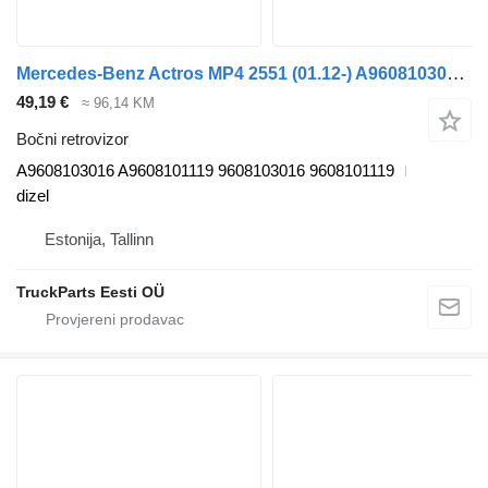
Mercedes-Benz Actros MP4 2551 (01.12-) A9608103016 bočni retrovizor za Mercedes-Benz Actros MP4 Antos Arocs (2012-) tegljača
49,19 €
≈ 96,14 KM
Bočni retrovizor
A9608103016 A9608101119 9608103016 9608101119
dizel
Estonija, Tallinn
TruckParts Eesti OÜ