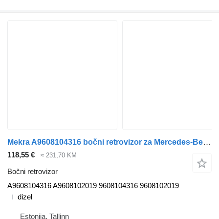
Mekra A9608104316 bočni retrovizor za Mercedes-Benz Actros MP4 Antos Arocs (2012-) tegljača
118,55 €
≈ 231,70 KM
Bočni retrovizor
A9608104316 A9608102019 9608104316 9608102019
dizel
Estonija, Tallinn