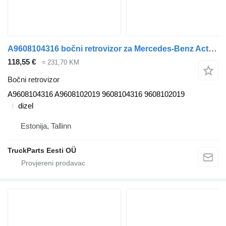
A9608104316 bočni retrovizor za Mercedes-Benz Actros MP4 Antos Arocs (2012-) tegljača
118,55 €
≈ 231,70 KM
Bočni retrovizor
A9608104316 A9608102019 9608104316 9608102019
dizel
Estonija, Tallinn
TruckParts Eesti OÜ