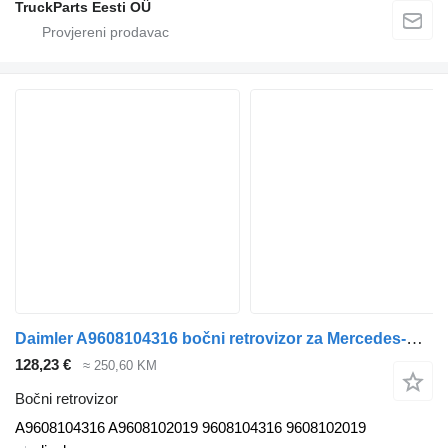
TruckParts Eesti OÜ
Daimler A9608104316 bočni retrovizor za Mercedes-Benz Antos, Arocs, Actros MP4 (2012-) tegljača
128,23 €
≈ 250,60 KM
Bočni retrovizor
A9608104316 A9608102019 9608104316 9608102019