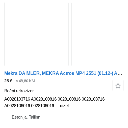
Mekra DAIMLER, MEKRA Actros MP4 2551 (01.12-) A0028103716 bočni retrovizor za Mercedes-Benz Actros MP4 Antos Arocs (2012-) tegljača
25 €
≈ 48,86 KM
Bočni retrovizor
A0028103716 A0028100816 0028100816 0028103716
A0028106016 0028106016
dizel
Estonija, Tallinn