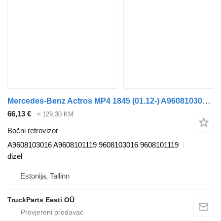
Mercedes-Benz Actros MP4 1845 (01.12-) A9608103016 bočni retrovizor za Mercedes-Benz Actros MP4 Antos Arocs (2012-) tegljača
66,13 €
≈ 129,30 KM
Bočni retrovizor
A9608103016 A9608101119 9608103016 9608101119
dizel
Estonija, Tallinn
TruckParts Eesti OÜ