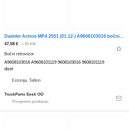
Daimler Actros MP4 2551 (01.12-) A9608103016 bočni retrovizor za Mercedes-Benz Actros MP4 Antos Arocs (2012-) tegljača
47,58 €
≈ 93 KM
Bočni retrovizor
A9608103016 A9608101119 9608103016 9608101119
dizel
Estonija, Tallinn
TruckParts Eesti OÜ