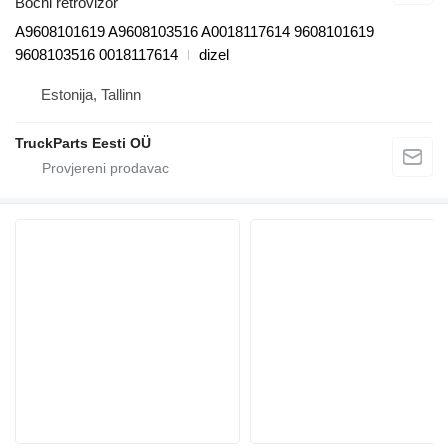
Bočni retrovizor
A9608101619 A9608103516 A0018117614 9608101619
9608103516 0018117614
dizel
Estonija, Tallinn
TruckParts Eesti OÜ