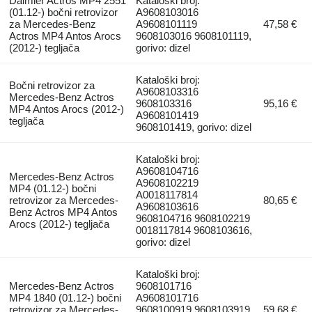
Daimler Actros MP4 2551
Kataloški broj:
(01.12-) bočni retrovizor
A9608103016
za Mercedes-Benz
A9608101119
47,58 €
Actros MP4 Antos Arocs
9608103016 9608101119,
(2012-) tegljača
gorivo: dizel
Kataloški broj:
Bočni retrovizor za
A9608103316
Mercedes-Benz Actros
9608103316
95,16 €
MP4 Antos Arocs (2012-)
A9608101419
tegljača
9608101419, gorivo: dizel
Kataloški broj:
A9608104716
Mercedes-Benz Actros
A9608102219
MP4 (01.12-) bočni
A0018117814
retrovizor za Mercedes-
80,65 €
A9608103616
Benz Actros MP4 Antos
9608104716 9608102219
Arocs (2012-) tegljača
0018117814 9608103616,
gorivo: dizel
Kataloški broj:
Mercedes-Benz Actros
9608101716
MP4 1840 (01.12-) bočni
A9608101716
retrovizor za Mercedes-
9608100919 9608103919
59,68 €