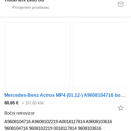
TruckParts Eesti OÜ
Mercedes-Benz Actros MP4 (01.12-) A9608104716 bočni retrovizor za Mercedes-Benz Actros MP4 Antos Arocs (2012-) tegljača
80,65 €
≈ 157,60 KM
Bočni retrovizor
A9608104716 A9608102219 A0018117814 A9608103616
9608104716 9608102219 0018117814 9608103616