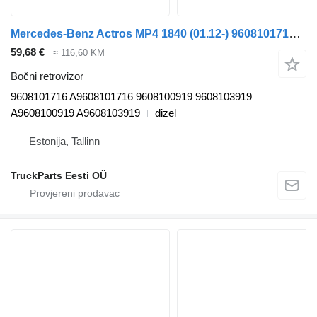
Mercedes-Benz Actros MP4 1840 (01.12-) 9608101716 bočni retrovizor za Mercedes-Benz Actros MP4 Antos Arocs (2012-) tegljača
59,68 €
≈ 116,60 KM
Bočni retrovizor
9608101716 A9608101716 9608100919 9608103919
A9608100919 A9608103919
dizel
Estonija, Tallinn
TruckParts Eesti OÜ