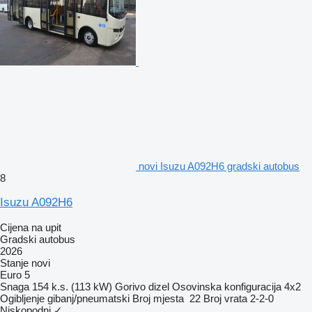
novi Isuzu A092H6 gradski autobus
8
Isuzu A092H6
Cijena na upit
Gradski autobus
2026
Stanje
novi
Euro 5
Snaga
154 k.s. (113 kW)
Gorivo
dizel
Osovinska konfiguracija
4x2
Ogibljenje
gibanj/pneumatski
Broj mjesta
22
Broj vrata
2-2-0
Niskopodni
✓