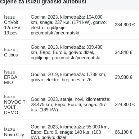
Cijene za Isuzu gradski autobusi
Isuzu
Godina: 2023, kilometraža: 104.000
CitiVolt
km, snaga: 237 k.s. (174 kW), gorivo:
234.800 €
12m EV -
elektro, ogibljenje:
13 pcs
pneumatski/pneumatski
Godina: 2013, kilometraža: 339.430
Isuzu
km, Евро: Euro 6, gorivo: dizel,
34.840 €
Citibus
ogibljenje: pneumatski/pneumatski
Isuzu
Godina: 2019, kilometraža: 1.738 km,
ERGA
39.930 €
gorivo: elektro, broj mjesta: 76
MIO
Isuzu
Godina: 2023, stanje: novi, kilometraža:
NOVOCITI
28.475 km, Евро: Euro 6, snaga: 257
224.800 €
VOLT
k.s. (189 kW)
DEMO
Godina: 2023, kilometraža: 95.000 km,
Isuzu
Евро: Euro 6, snaga: 140 k.s. (103
66.190 €
Novo City
kW), gorivo: dizel