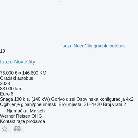
Isuzu NovoCity gradski autobus
19
Isuzu NovoCity
75.000 €
≈ 146.600 KM
Gradski autobus
2023
83.000 km
Euro 6
Snaga
190 k.s. (140 kW)
Gorivo
dizel
Osovinska konfiguracija
4x2
Ogibljenje
gibanj/pneumatski
Broj mjesta
21+4+20
Broj vrata
2
Njemačka, Malsch
Werner Reisen OHG
Kontaktirajte prodavca