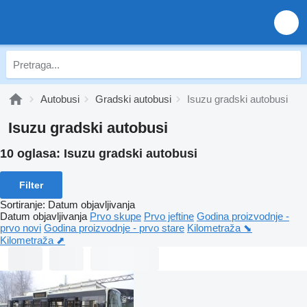
Autobusi
Gradski autobusi
Isuzu gradski autobusi
Isuzu gradski autobusi
10 oglasa:
Isuzu gradski autobusi
Filter
Sortiranje
:
Datum objavljivanja
Datum objavljivanja
Prvo skupe
Prvo jeftine
Godina proizvodnje -
prvo novi
Godina proizvodnje - prvo stare
Kilometraža ⬊
Kilometraža ⬈