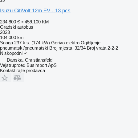
Isuzu CitiVolt 12m EV - 13 pcs
234.800 €
≈ 459.100 KM
Gradski autobus
2023
104.000 km
Snaga
237 k.s. (174 kW)
Gorivo
elektro
Ogibljenje
pneumatski/pneumatski
Broj mjesta
32/34
Broj vrata
2-2-2
Niskopodni
✓
Danska, Christiansfeld
Vejstruproed Busimport ApS
Kontaktirajte prodavca