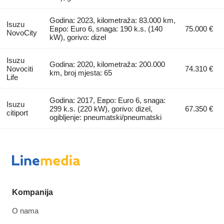
Godina: 2023, kilometraža: 83.000 km,
Isuzu
Евро: Euro 6, snaga: 190 k.s. (140
75.000 €
NovoCity
kW), gorivo: dizel
Isuzu
Godina: 2020, kilometraža: 200.000
Novociti
74.310 €
km, broj mjesta: 65
Life
Godina: 2017, Евро: Euro 6, snaga:
Isuzu
299 k.s. (220 kW), gorivo: dizel,
67.350 €
citiport
ogibljenje: pneumatski/pneumatski
Kompanija
O nama