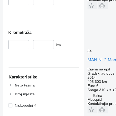
–
Kilometraža
–
km
84
MAN N. 2 Man
Cijena na upit
Gradski autobus
Karakteristike
2014
406.603 km
Neto težina
Euro 6
Snaga
310 k.s. 
Broj mjesta
Italija
Fleequid
Kontaktirajte pro
Niskopodni