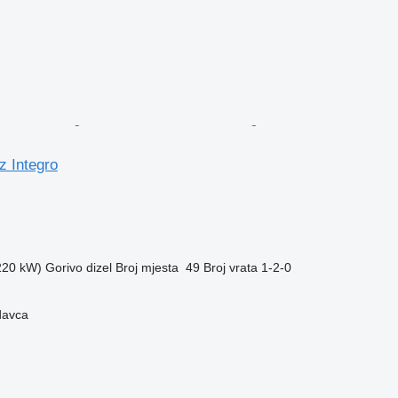
 Integro
(220 kW)
Gorivo
dizel
Broj mjesta
49
Broj vrata
1-2-0
davca