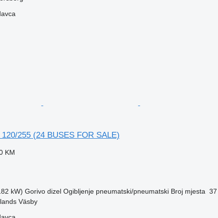
davca
E 120/255 (24 BUSES FOR SALE)
30 KM
(182 kW)
Gorivo
dizel
Ogibljenje
pneumatski/pneumatski
Broj mjesta
37
lands Väsby
davca