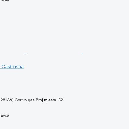
 Castrosua
(228 kW)
Gorivo
gas
Broj mjesta
52
davca