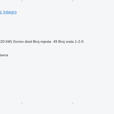
 Integro
(220 kW)
Gorivo
dizel
Broj mjesta
49
Broj vrata
1-2-0
davca