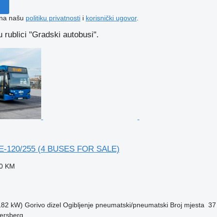
e na našu
politiku privatnosti
i
korisnički ugovor
.
 rublici "Gradski autobusi".
E-120/255 (4 BUSES FOR SALE)
90 KM
(182 kW)
Gorivo
dizel
Ogibljenje
pneumatski/pneumatski
Broj mjesta
37
ersberg