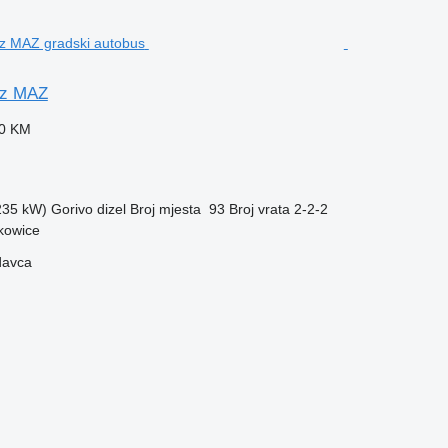
nz MAZ
20 KM
(235 kW)
Gorivo
dizel
Broj mjesta
93
Broj vrata
2-2-2
kowice
davca