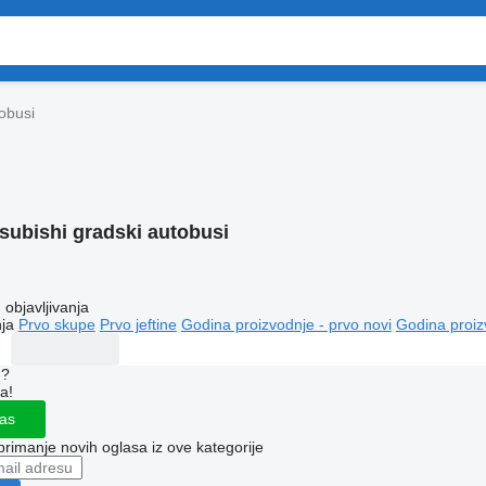
tobusi
subishi gradski autobusi
objavljivanja
ja
Prvo skupe
Prvo jeftine
Godina proizvodnje - prvo novi
Godina proiz
u?
a!
las
 primanje novih oglasa iz ove kategorije