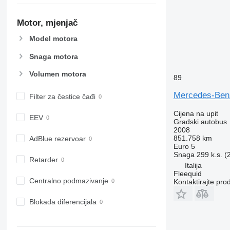
Motor, mjenjač
Model motora
Snaga motora
Volumen motora
89
Mercedes-Benz
Filter za čestice čađi
Cijena na upit
EEV
Gradski autobus
2008
851.758 km
AdBlue rezervoar
Euro 5
Snaga
299 k.s. 
Retarder
Italija
Fleequid
Centralno podmazivanje
Kontaktirajte pro
Blokada diferencijala