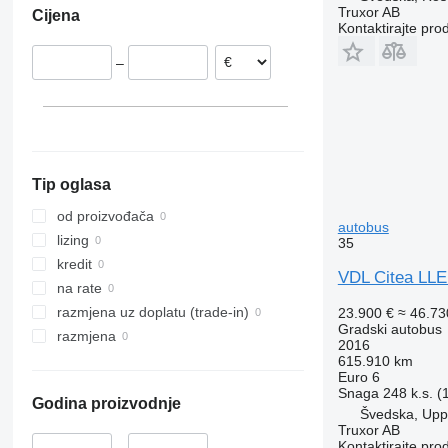
Truxor AB
Cijena
Kontaktirajte pro
–
Tip oglasa
od proizvođača
autobus
lizing
35
kredit
VDL Citea LL
na rate
razmjena uz doplatu (trade-in)
23.900 €
≈ 46.7
Gradski autobus
razmjena
2016
615.910 km
Euro 6
Snaga
248 k.s. 
Godina proizvodnje
Švedska, Upp
Truxor AB
Kontaktirajte pro