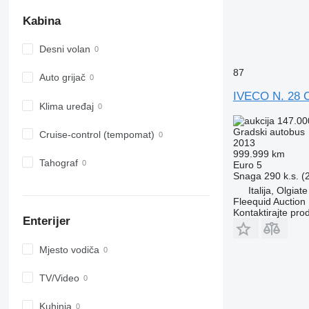
Kabina
Desni volan
87
Auto grijač
IVECO N. 28 Ci
Klima uređaj
147.00
Gradski autobus
Cruise-control (tempomat)
2013
999.999 km
Tahograf
Euro 5
Snaga
290 k.s. 
Italija, Olgi
Fleequid Auction
Kontaktirajte pro
Enterijer
Mјesto vodiča
TV/Video
Kuhinja