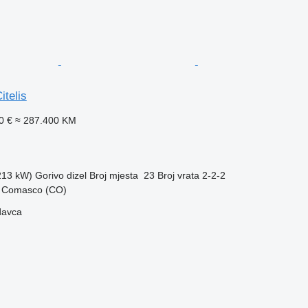
telis
0 €
≈ 287.400 KM
(213 kW)
Gorivo
dizel
Broj mjesta
23
Broj vrata
2-2-2
ate Comasco (CO)
davca