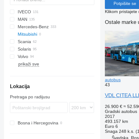
Potpišite se
Klikom pristajet
IVECO
Probus
MAN
Crossway
Ares
I-series
Erga
XMQ
Ostale marke u
Mercedes-Benz
Daily
Citelis
Novo
A-series
203
Mitsubishi
Mobi
Crossway
LE
206
Citaro
Scania
Wing
Recreo
Lion's series
Conecto
Civilian
Navigo
Master
Solaris
NL series
Integro
Vectio
Interlink
S-series
Volvo
TGE
Intouro
K-series
Alpino
MD
Coaster
Ambassador
Ambassador
A-series
Crafter
prikaži sve
MB
Vest
Urbino
Tourmalin
7700
O-series
8500
S-Class
8700
autobus
43
Lokacija
Sprinter
8900
A-series
VDL CITEA LL
Pretraga po radijusu
B-series
26.900 €
≈ 52.5
Gradski autobus
2017
493.157 km
Bosna i Hercegovina
Euro 6
Snaga
248 k.s. 
Švedska, Ros