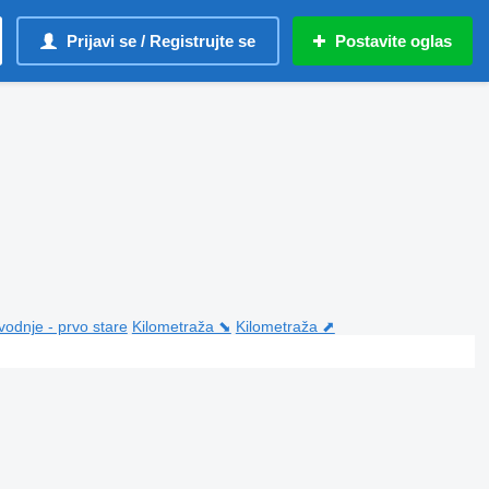
Prijavi se / Registrujte se
Postavite oglas
vodnje - prvo stare
Kilometraža ⬊
Kilometraža ⬈