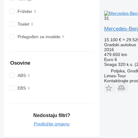
Frižider
31
Toalet
Mercedes-Be
Prilagođen za invalide
15.100 €
≈ 29.5
Gradski autobus
2016
479.650 km
Euro 6
Osovine
Snaga
320 k.s. 
Poljska, Grod
ABS
Limes-Tour
Kontaktirajte pro
EBS
Nedostaju filtri?
Predložite izmjenu