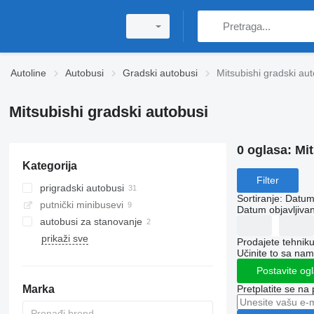
Autoline
Autobusi
Gradski autobusi
Mitsubishi gradski au
Mitsubishi gradski autobusi
0 oglasa:
Mit
Kategorija
Filter
prigradski autobusi
Sortiranje
:
Datum 
putnički minibusevi
Datum objavljivan
autobusi za stanovanje
prikaži sve
Prodajete tehnik
Učinite to sa nam
Postavite og
Pretplatite se na
Marka