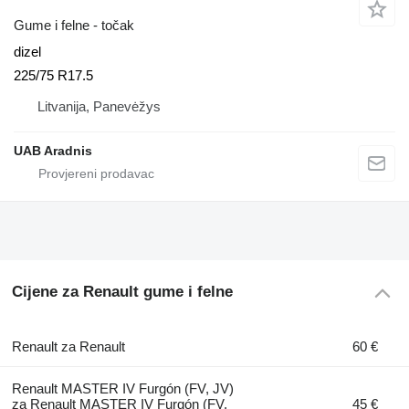
Gume i felne - točak
dizel
225/75 R17.5
Litvanija, Panevėžys
UAB Aradnis
Cijene za Renault gume i felne
Renault za Renault
60 €
Renault MASTER IV Furgón (FV, JV)
za Renault MASTER IV Furgón (FV,
45 €