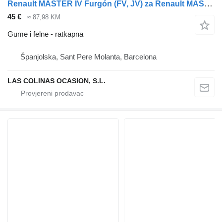
Renault MASTER IV Furgón (FV, JV) za Renault MASTER IV Furgón (FV, JV)
45 €
≈ 87,98 KM
Gume i felne - ratkapna
Španjolska, Sant Pere Molanta, Barcelona
LAS COLINAS OCASION, S.L.