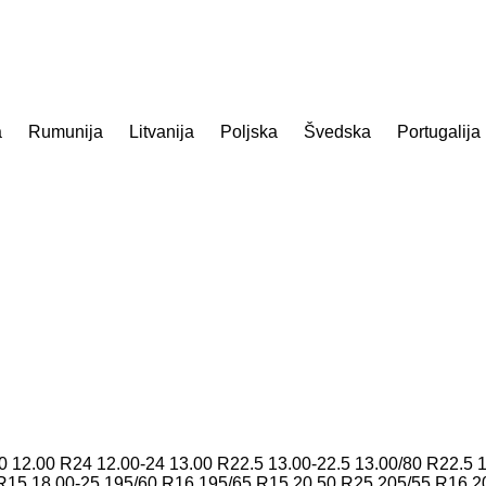
a
Rumunija
Litvanija
Poljska
Švedska
Portugalija
0
12.00 R24
12.00-24
13.00 R22.5
13.00-22.5
13.00/80 R22.5
 R15
18.00-25
195/60 R16
195/65 R15
20.50 R25
205/55 R16
2