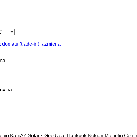
 doplatu (trade-in)
razmjena
ona
sovina
olvo
KamAZ
Solaris
Goodyear
Hankook
Nokian
Michelin
Conti