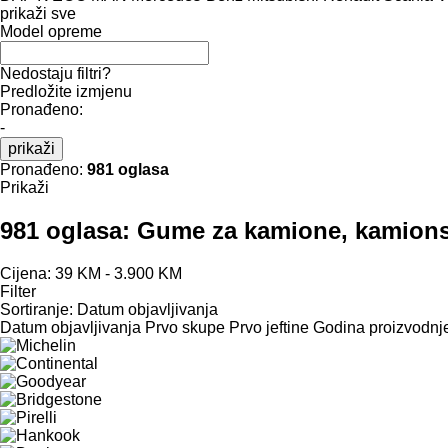
prikaži sve
Model opreme
Nedostaju filtri?
Predložite izmjenu
Pronađeno:
-
prikaži
Pronađeno:
981 oglasa
Prikaži
981 oglasa:
Gume za kamione, kamionsk
Cijena:
39 KM - 3.900 KM
Filter
Sortiranje
:
Datum objavljivanja
Datum objavljivanja
Prvo skupe
Prvo jeftine
Godina proizvodnje