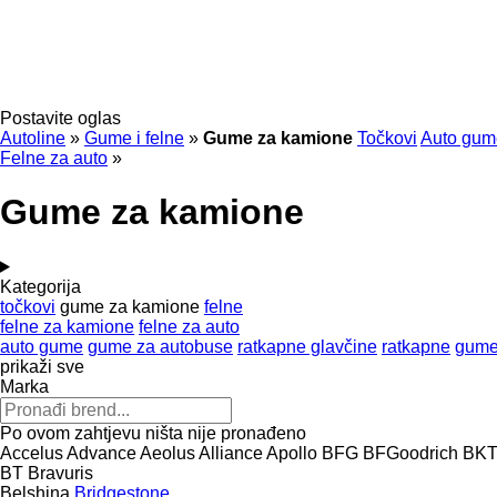
Postavite oglas
Autoline
»
Gume i felne
»
Gume za kamione
Točkovi
Auto gum
Felne za auto
»
Gume za kamione
Kategorija
točkovi
gume za kamione
felne
felne za kamione
felne za auto
auto gume
gume za autobuse
ratkapne glavčine
ratkapne
gume
prikaži sve
Marka
Po ovom zahtjevu ništa nije pronađeno
Accelus
Advance
Aeolus
Alliance
Apollo
BFG
BFGoodrich
BK
BT
Bravuris
Belshina
Bridgestone