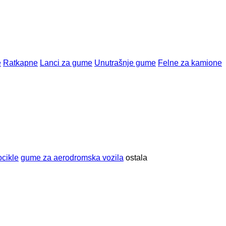
e
Ratkapne
Lanci za gume
Unutrašnje gume
Felne za kamione
cikle
gume za aerodromska vozila
ostala