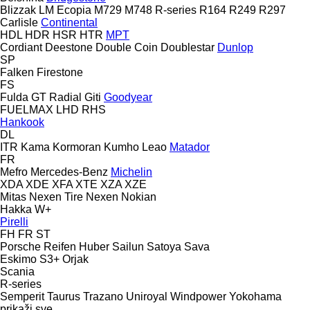
Blizzak LM
Ecopia
M729
M748
R-series
R164
R249
R297
Carlisle
Continental
HDL
HDR
HSR
HTR
MPT
Cordiant
Deestone
Double Coin
Doublestar
Dunlop
SP
Falken
Firestone
FS
Fulda
GT Radial
Giti
Goodyear
FUELMAX
LHD
RHS
Hankook
DL
ITR
Kama
Kormoran
Kumho
Leao
Matador
FR
Mefro
Mercedes-Benz
Michelin
XDA
XDE
XFA
XTE
XZA
XZE
Mitas
Nexen Tire
Nexen
Nokian
Hakka
W+
Pirelli
FH
FR
ST
Porsche
Reifen Huber
Sailun
Satoya
Sava
Eskimo S3+
Orjak
Scania
R-series
Semperit
Taurus
Trazano
Uniroyal
Windpower
Yokohama
prikaži sve