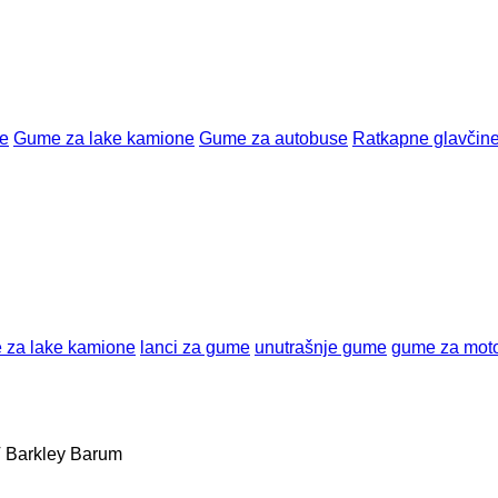
e
Gume za lake kamione
Gume za autobuse
Ratkapne glavčin
 za lake kamione
lanci za gume
unutrašnje gume
gume za moto
T
Barkley
Barum