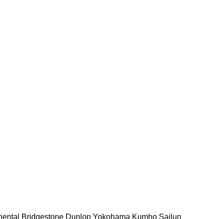
nental
Bridgestone
Dunlop
Yokohama
Kumho
Sailun