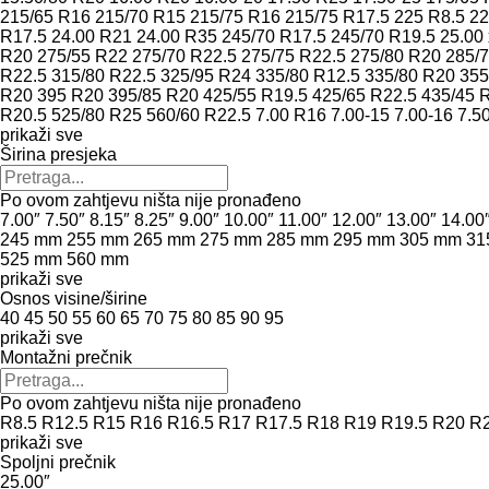
215/65 R16
215/70 R15
215/75 R16
215/75 R17.5
225 R8.5
22
R17.5
24.00 R21
24.00 R35
245/70 R17.5
245/70 R19.5
25.00 
R20
275/55 R22
275/70 R22.5
275/75 R22.5
275/80 R20
285/7
R22.5
315/80 R22.5
325/95 R24
335/80 R12.5
335/80 R20
355
R20
395 R20
395/85 R20
425/55 R19.5
425/65 R22.5
435/45 
R20.5
525/80 R25
560/60 R22.5
7.00 R16
7.00-15
7.00-16
7.5
prikaži sve
Širina presjeka
Po ovom zahtjevu ništa nije pronađeno
7.00″
7.50″
8.15″
8.25″
9.00″
10.00″
11.00″
12.00″
13.00″
14.00
245 mm
255 mm
265 mm
275 mm
285 mm
295 mm
305 mm
31
525 mm
560 mm
prikaži sve
Osnos visine/širine
40
45
50
55
60
65
70
75
80
85
90
95
prikaži sve
Montažni prečnik
Po ovom zahtjevu ništa nije pronađeno
R8.5
R12.5
R15
R16
R16.5
R17
R17.5
R18
R19
R19.5
R20
R2
prikaži sve
Spoljni prečnik
25.00″