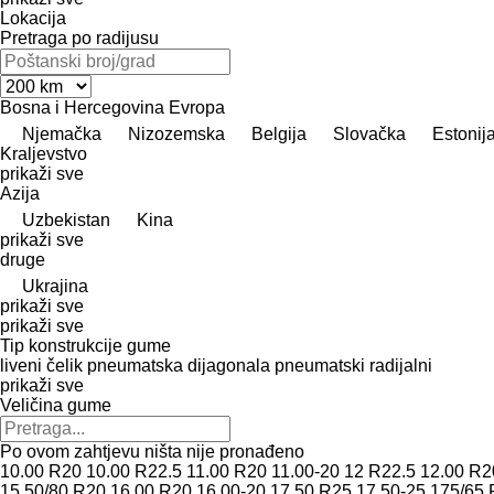
Lokacija
Pretraga po radijusu
Bosna i Hercegovina
Evropa
Njemačka
Nizozemska
Belgija
Slovačka
Estonij
Kraljevstvo
prikaži sve
Azija
Uzbekistan
Kina
prikaži sve
druge
Ukrajina
prikaži sve
prikaži sve
Tip konstrukcije gume
liveni čelik
pneumatska dijagonala
pneumatski radijalni
prikaži sve
Veličina gume
Po ovom zahtjevu ništa nije pronađeno
10.00 R20
10.00 R22.5
11.00 R20
11.00-20
12 R22.5
12.00 R2
15.50/80 R20
16.00 R20
16.00-20
17.50 R25
17.50-25
175/65