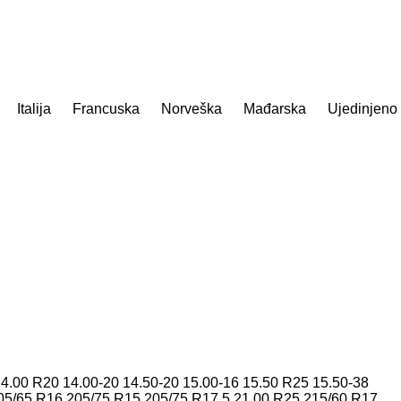
Italija
Francuska
Norveška
Mađarska
Ujedinjeno
14.00 R20
14.00-20
14.50-20
15.00-16
15.50 R25
15.50-38
05/65 R16
205/75 R15
205/75 R17.5
21.00 R25
215/60 R17