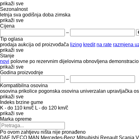
prikaži sve
Sezonalnost
letnja
sva godišnja doba
zimska
prikaži sve
Cijena
–
Tip oglasa
prodaja
aukcija
od proizvođača
lizing
kredit
na rate
razmjena uz
prikaži sve
Stanje
novi
polovne
po rezervnim dijelovima
obnovljena
demonstraci
prikaži sve
Godina proizvodnje
–
Kompatibilna osovina
osovina prikolice
pogonska osovina
univerzalan
upravljačka o
prikaži sve
Indeks brzine gume
K - do 110 km/č
L - do 120 km/č
prikaži sve
Marka opreme
Po ovom zahtjevu ništa nije pronađeno
DAF
IVECO
MAN
Mercedes-Benz
Mitsubishi
Renault
Scania
V