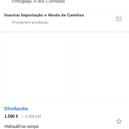
Portugalija, A dos Cunhados
Inacicar Importação e Venda de Camiões
Dhollandia
1.590 €
≈ 3.109 KM
Hidraulična rampa