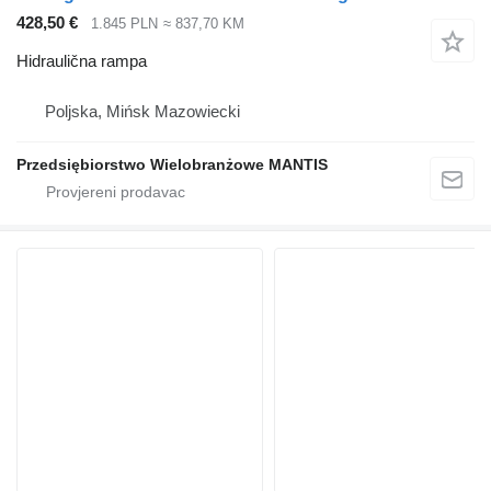
428,50 €
1.845 PLN
≈ 837,70 KM
Hidraulična rampa
Poljska, Mińsk Mazowiecki
Przedsiębiorstwo Wielobranżowe MANTIS