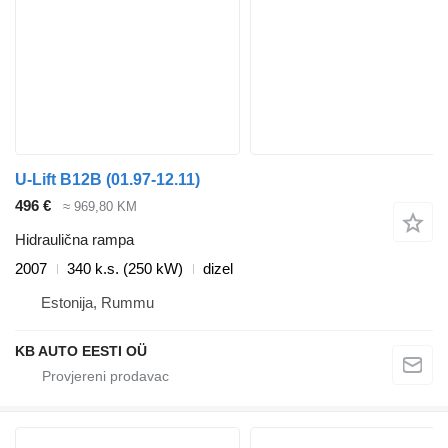
U-Lift B12B (01.97-12.11)
496 €
≈ 969,80 KM
Hidraulična rampa
2007
340 k.s. (250 kW)
dizel
Estonija, Rummu
KB AUTO EESTI OÜ