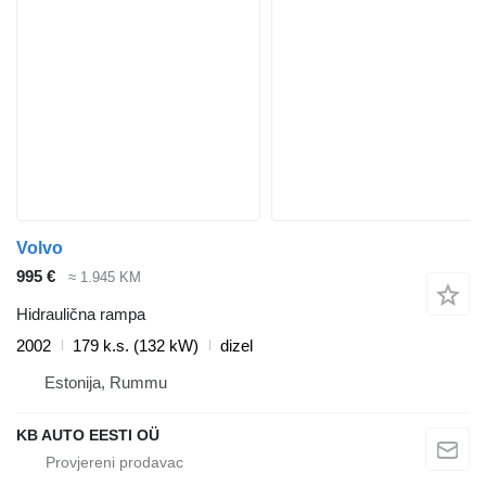
Volvo
995 €
≈ 1.945 KM
Hidraulična rampa
2002
179 k.s. (132 kW)
dizel
Estonija, Rummu
KB AUTO EESTI OÜ