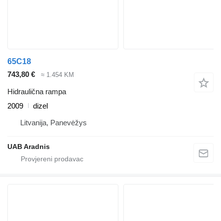
65C18
743,80 €
≈ 1.454 KM
Hidraulična rampa
2009
dizel
Litvanija, Panevėžys
UAB Aradnis