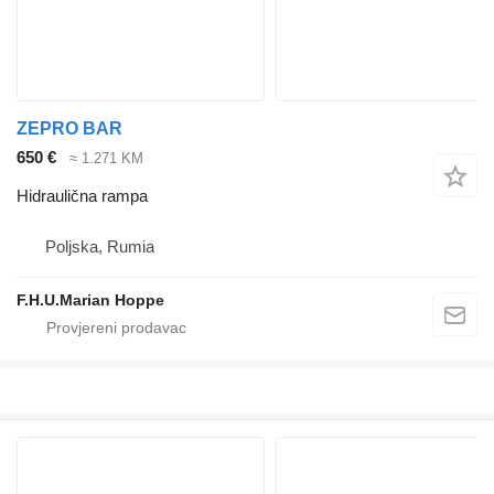
ZEPRO BAR
650 €
≈ 1.271 KM
Hidraulična rampa
Poljska, Rumia
F.H.U.Marian Hoppe