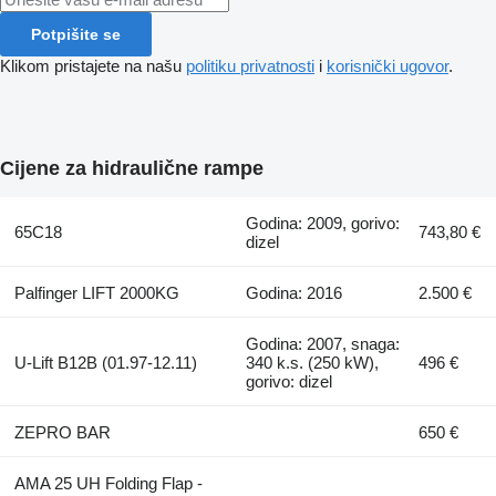
Potpišite se
Klikom pristajete na našu
politiku privatnosti
i
korisnički ugovor
.
Cijene za hidraulične rampe
Godina: 2009, gorivo:
65C18
743,80 €
dizel
Palfinger LIFT 2000KG
Godina: 2016
2.500 €
Godina: 2007, snaga:
U-Lift B12B (01.97-12.11)
340 k.s. (250 kW),
496 €
gorivo: dizel
ZEPRO BAR
650 €
AMA 25 UH Folding Flap -