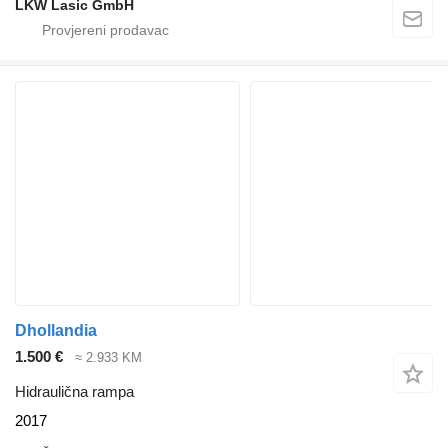
LKW Lasic GmbH
Dhollandia
1.500 €
≈ 2.933 KM
Hidraulična rampa
2017