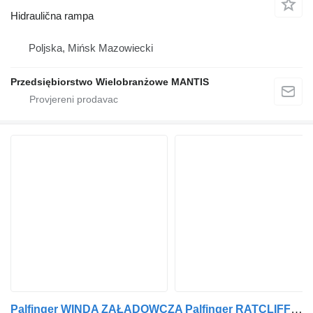
Hidraulična rampa
Poljska, Mińsk Mazowiecki
Przedsiębiorstwo Wielobranżowe MANTIS
Palfinger WINDA ZAŁADOWCZA Palfinger RATCLIFF 250x104