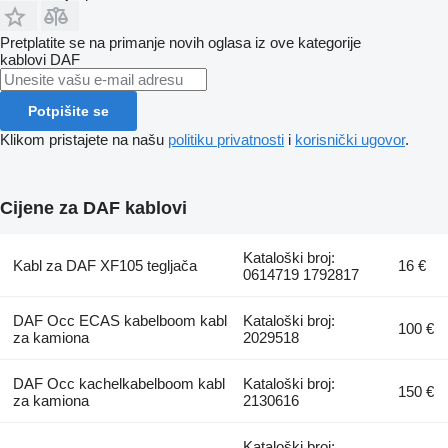
Pretplatite se na primanje novih oglasa iz ove kategorije
kablovi
DAF
Potpišite se
Klikom pristajete na našu
politiku privatnosti
i
korisnički ugovor
.
Cijene za DAF kablovi
Kataloški broj:
Kabl za DAF XF105 tegljača
16 €
0614719 1792817
DAF Occ ECAS kabelboom kabl
Kataloški broj:
100 €
za kamiona
2029518
DAF Occ kachelkabelboom kabl
Kataloški broj:
150 €
za kamiona
2130616
Kataloški broj: