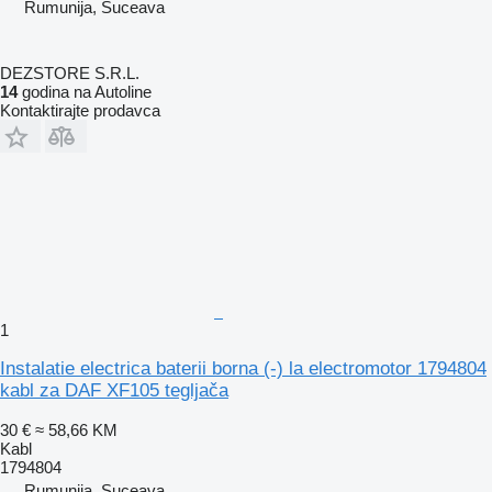
Rumunija, Suceava
DEZSTORE S.R.L.
14
godina na Autoline
Kontaktirajte prodavca
1
Instalatie electrica baterii borna (-) la electromotor 1794804
kabl za DAF XF105 tegljača
30 €
≈ 58,66 KM
Kabl
1794804
Rumunija, Suceava