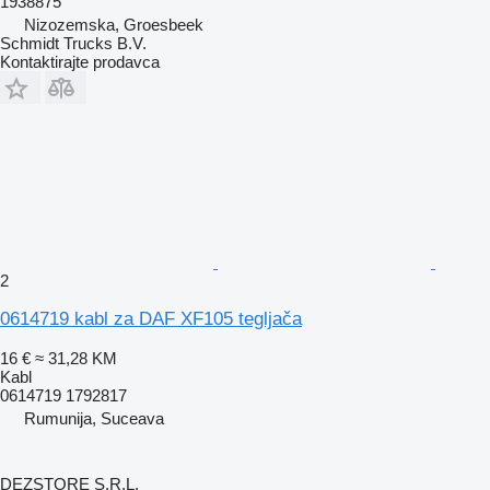
1938875
Nizozemska, Groesbeek
Schmidt Trucks B.V.
Kontaktirajte prodavca
2
0614719 kabl za DAF XF105 tegljača
16 €
≈ 31,28 KM
Kabl
0614719 1792817
Rumunija, Suceava
DEZSTORE S.R.L.