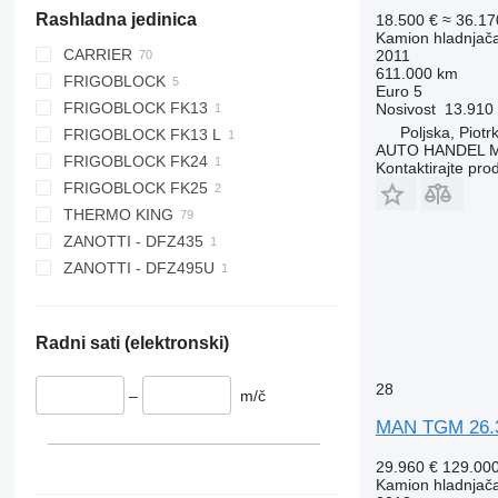
Rashladna jedinica
18.500 €
≈ 36.1
Kamion hladnjač
CARRIER
2011
611.000 km
FRIGOBLOCK
SUPRA
Euro 5
FRIGOBLOCK FK13
SUPRA 450
Nosivost
13.910
Poljska, Piot
FRIGOBLOCK FK13 L
SUPRA 550
AUTO HANDEL Ma
FRIGOBLOCK FK24
SUPRA 750
Kontaktirajte pro
FRIGOBLOCK FK25
SUPRA 750 MT
THERMO KING
SUPRA 850
ZANOTTI - DFZ435
SUPRA 850 MT
MD 300
ZANOTTI - DFZ495U
SUPRA 950
SPECTRUM
SUPRA 950 MT
SPECTRUM TS
SUPRA 950U
T 600R
Radni sati (elektronski)
SUPRA 1150 MT
T 800R
SUPRA 1150U
T 1000R
28
–
m/č
SUPRA 1250
T 1200R
MAN TGM 26.
SUPRA 1250 MT
T 1200R Spectrum
VIENTO 300
TK 1200 Spectrum
29.960 €
129.00
XARIOS 350
TS 500
Kamion hladnjač