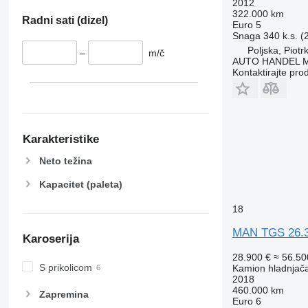
2012
XARIOS 400
TS500E
322.000 km
Radni sati (dizel)
XARIOS 500
TS 600
Euro 5
Snaga
340 k.s. 
XARIOS 600
UT 1200
Poljska, Piot
–
m/č
V 300 MAX
AUTO HANDEL Ma
Kontaktirajte pro
V 500 MAX
V 600
V 600 MAX
V 800
Karakteristike
V 800 MAX
Neto težina
Kapacitet (paleta)
18
MAN TGS 26.
Karoserija
28.900 €
≈ 56.5
S prikolicom
Kamion hladnjač
2018
460.000 km
Zapremina
Euro 6