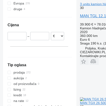
Evropa
TGL 10.220
TGM 18.290
TGS 26.360
TGX 26.460
3 units kamion h
30
druge
Njemačka
TGL 12.180
TGM 18.320
TGS 26.400
TGX 26.470
Poljska
Ukrajina
TGL 12.190
TGM 18.330
TGS 26.420
TGX 26.480
MAN TGL 12.190
Mađarska
TGL 12.210
TGM 26.290
TGS 26.440
TGX 26.500
39.900 €
≈ 78.0
Cijena
Rumunija
TGL 12.220
TGM 26.340
TGS 26.460
TGX 26.510
Kamion hladnjač
Belgija
2020
TGL 12.240
TGS 26.480
TGX 26.540
360.000 km
–
Nizozemska
TGL 12.250
TGS 33.360
Euro 6
Španjolska
Snaga
190 k.s. 
Poljska, Krak
Litvanija
CIEZAROWKI.PL
prikaži sve
Kontaktirajte pro
Tip oglasa
prodaja
aukcija
od proizvođača
lizing
kredit
na rate
MAN TGX 26.500 E