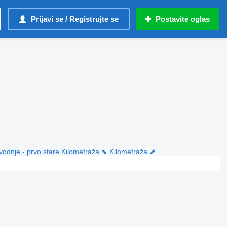
Prijavi se / Registrujte se
Postavite oglas
vodnje - prvo stare
Kilometraža ⬊
Kilometraža ⬈