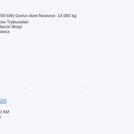
(250 kW)
Gorivo
dizel
Nosivost
14.000 kg
rków Trybunalski
rcin Motyl
davca
320
00 KM
a