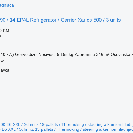
ladnjača
 / 14 EPAL Refrigerator / Carrier Xarios 500 / 3 units
10 KM
a
(140 kW)
Gorivo
dizel
Nosivost
5.155 kg
Zapremina
346 m³
Osovinska k
ow
davca
6 XXL / Schmitz 19 pallets / Thermoking / steering a kamion hladnja