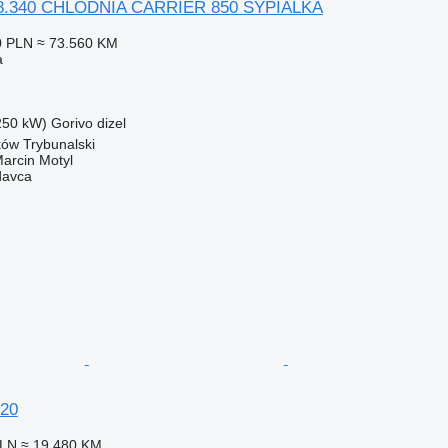
.340 CHLODNIA CARRIER 850 SYPIALKA
0 PLN
≈ 73.560 KM
a
(250 kW)
Gorivo
dizel
rków Trybunalski
rcin Motyl
davca
20
PLN
≈ 19.480 KM