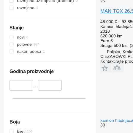
razmjena uz doplatu (trade-in)
25
razmjena
MAN TGX 26.50
48.000 €
≈ 93.8
Kamion hladnjač
Stanje
2018
620.000 km
novi
Euro 6
polovne
Snaga
500 k.s. 
nakon udesa
Poljska, Krak
CIEZAROWKI.PL
Kontaktirajte pro
Godina proizvodnje
–
kamion hladnjač
Boja
30
bijeli