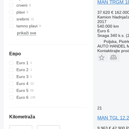
MAN TRGM 18
crveni
plavi
37.620 €
162.00
Kamion hladnjač
srebrni
2017
tamno plavi
540.000 km
Euro 6
prikaži sve
Snaga
340 k.s. 
Poljska, Piot
AUTO HANDEL Ma
Kontaktirajte pro
Евро
Euro 1
Euro 2
Euro 3
Euro 4
Euro 5
Euro 6
21
Kilometraža
MAN TGL 12.2
9.963 €
42.900 