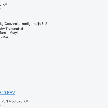
70 KM
a
 kg
Osovinska konfiguracija
6x2
rków Trybunalski
rcin Motyl
davca
340 EEV
0 PLN
≈ 58.570 KM
a