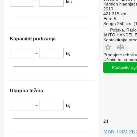
–
km
Kamion hladnjač
2010
421.315 km
Euro 5
Snaga
250 k.s. 
Poljska, Rad
AUTO HANDEL 
Kapacitet podizanja
Kontaktirajte pro
–
kg
Prodajete tehnik
Učinite to sa nam
Postavite og
Ukupna težina
–
kg
24
MAN TGM 26.