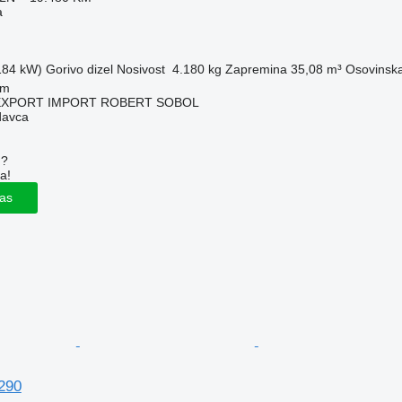
a
(184 kW)
Gorivo
dizel
Nosivost
4.180 kg
Zapremina
35,08 m³
Osovinska
om
EXPORT IMPORT ROBERT SOBOL
davca
u?
a!
las
290