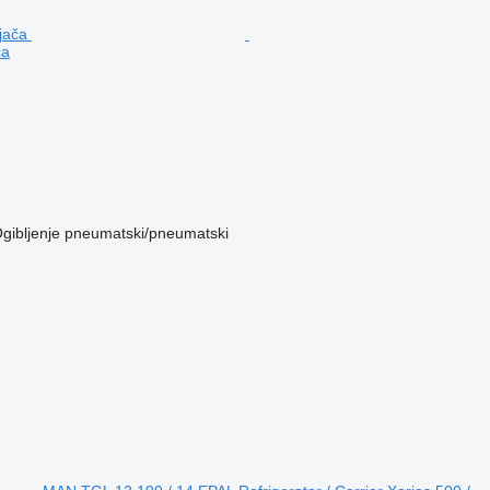
ča
gibljenje
pneumatski/pneumatski