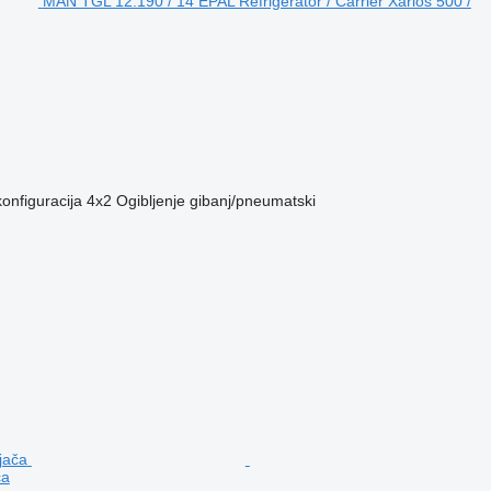
MAN TGL 12.190 / 14 EPAL Refrigerator / Carrier Xarios 500 /
onfiguracija
4x2
Ogibljenje
gibanj/pneumatski
ča