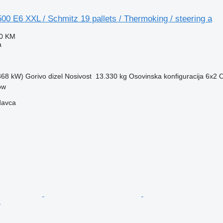
0 E6 XXL / Schmitz 19 pallets / Thermoking / steering a
50 KM
a
(368 kW)
Gorivo
dizel
Nosivost
13.330 kg
Osovinska konfiguracija
6x2
O
ow
davca
a