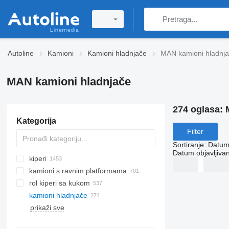
Autoline
Kamioni
Kamioni hladnjače
MAN kamioni hladnj
MAN kamioni hladnjače
274 oglasa:
Kategorija
Filter
Sortiranje
:
Datum 
Datum objavljivan
kiperi
kamioni s ravnim platformama
rol kiperi sa kukom
kamioni hladnjače
prikaži sve