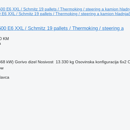
6 XXL / Schmitz 19 pallets / Thermoking / steering a kamion hladnja
0 E6 XXL / Schmitz 19 pallets / Thermoking / steering a
50 KM
a
(368 kW)
Gorivo
dizel
Nosivost
13.330 kg
Osovinska konfiguracija
6x2
O
ow
davca