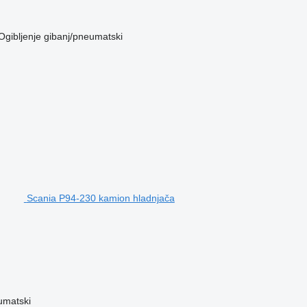
Ogibljenje
gibanj/pneumatski
Scania P94-230 kamion hladnjača
umatski