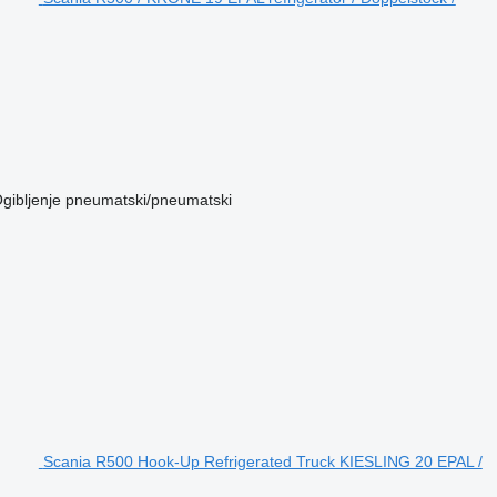
gibljenje
pneumatski/pneumatski
Scania R500 Hook-Up Refrigerated Truck KIESLING 20 EPAL /