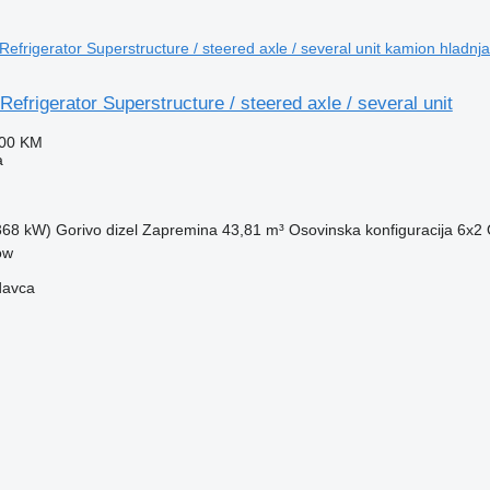
Refrigerator Superstructure / steered axle / several unit
700 KM
a
(368 kW)
Gorivo
dizel
Zapremina
43,81 m³
Osovinska konfiguracija
6x2
ow
davca