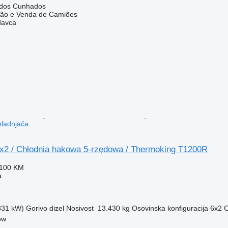
A dos Cunhados
ação e Venda de Camiões
davca
ladnjača
x2 / Chłodnia hakowa 5-rzędowa / Thermoking T1200R
.100 KM
a
(331 kW)
Gorivo
dizel
Nosivost
13.430 kg
Osovinska konfiguracija
6x2
O
ow