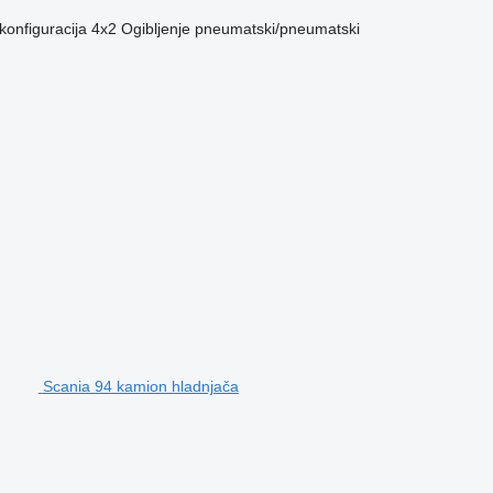
konfiguracija
4x2
Ogibljenje
pneumatski/pneumatski
Scania 94 kamion hladnjača