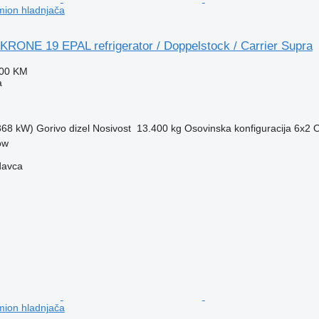
mion hladnjača
KRONE 19 EPAL refrigerator / Doppelstock / Carrier Supra
900 KM
a
(368 kW)
Gorivo
dizel
Nosivost
13.400 kg
Osovinska konfiguracija
6x2
O
ow
davca
mion hladnjača