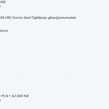
0 KM
a
(169 kW)
Gorivo
dizel
Ogibljenje
gibanj/pneumatski
davca
0 PLN
≈ 62.660 KM
a