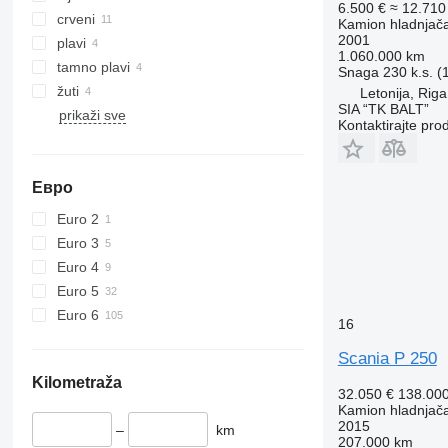
6.500 €
≈ 12.71
crveni
Kamion hladnjač
2001
plavi
1.060.000 km
tamno plavi
Snaga
230 k.s. 
žuti
Letonija, Riga
SIA “TK BALT”
prikaži sve
Kontaktirajte pro
Евро
Euro 2
Euro 3
Euro 4
Euro 5
Euro 6
16
Scania P 250
Kilometraža
32.050 €
138.00
Kamion hladnjač
2015
–
km
207.000 km