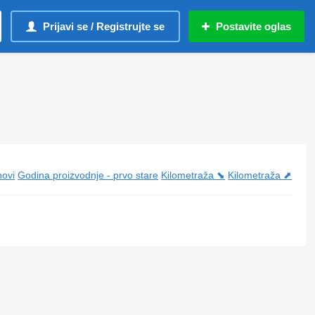
Prijavi se / Registrujte se
Postavite oglas
novi
Godina proizvodnje - prvo stare
Kilometraža ⬊
Kilometraža ⬈