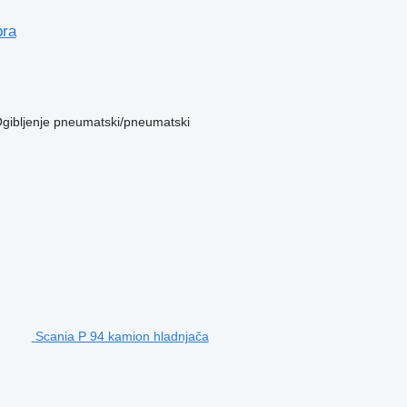
pra
gibljenje
pneumatski/pneumatski
Scania P 94 kamion hladnjača