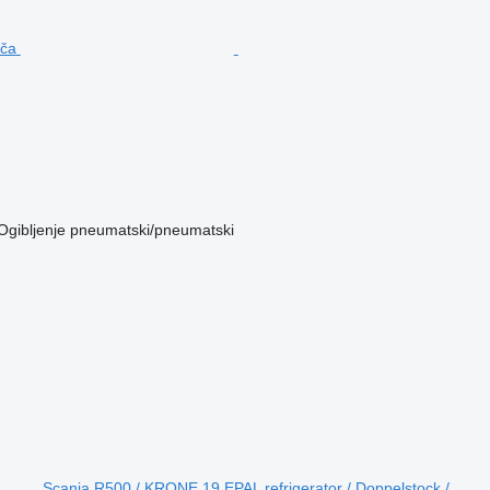
Ogibljenje
pneumatski/pneumatski
Scania R500 / KRONE 19 EPAL refrigerator / Doppelstock /