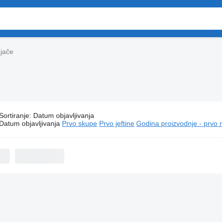
njače
Sortiranje
:
Datum objavljivanja
Scania kamioni hladnjače
Datum objavljivanja
Prvo skupe
Prvo jeftine
Godina proizvodnje - prvo 