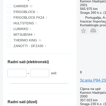
Kamion hladnjač
2001
CARRIER
565.975 km
FRIGOBLOCK
MAXIMA 850
Snaga
260 k.s. 
FRIGOBLOCK FK24
SUPRA 750
Portugalija, 
Inacicar Import
HULTSTEINS
SUPRA 850
Kontaktirajte pro
LUMIKKO
SUPRA 850 Silent
MITSUBISHI
SUPRA 850U
THERMO KING
SUPRA 900U
TDJS50DA
ZANOTTI - DFZ430
SUPRA 950
TU85SA
SLXi-300
SUPRA 950 MT
SPECTRUM
SUPRA 1050
T 600R
Radni sati (elektronski)
SUPRA 1100U
T 800R
SUPRA 1150
T 800R Spectrum
8
–
m/č
SUPRA 1150U
T 1000R
SUPRA 1250
T 1000R Spectrum
Scania P94-23
SUPRA 1250 MT
T 1200R
Cijena na upit
SYBERIA
T 1200R Spectrum
Kamion hladnjač
2000
TS 300
357.023 km
Radni sati (dizel)
TS 500
Snaga
230 k.s. 