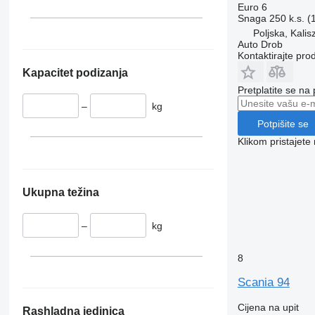
Euro 6
Snaga
250 k.s. 
Poljska, Kalis
Auto Drob
Kontaktirajte pro
Kapacitet podizanja
Pretplatite se na
–
kg
Potpišite se
Klikom pristajet
Ukupna težina
–
kg
8
Scania 94
Cijena na upit
Rashladna jedinica