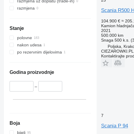
25
razmjena uz doplatu (trade-in)
razmjena
Scania R500 H
104.900 €
≈ 205
Kamion hladnjač
Stanje
2021
500.000 km
polovne
Snaga
500 k.s. 
nakon udesa
Poljska, Krak
CIEZAROWKI.PL
po rezervnim dijelovima
Kontaktirajte pro
Godina proizvodnje
–
7
Boja
Scania P 94
bijeli