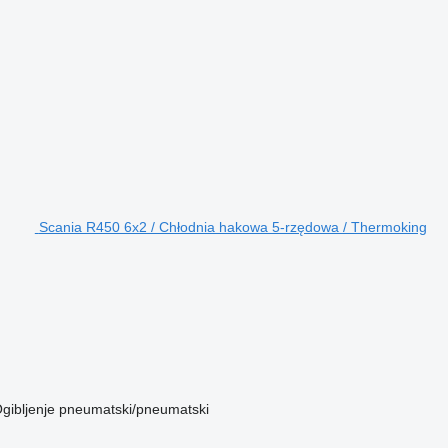
Scania R450 6x2 / Chłodnia hakowa 5-rzędowa / Thermoking
gibljenje
pneumatski/pneumatski