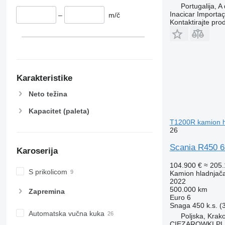
UT 1200
Portugalija, 
Inacicar Import
–
m/č
Kontaktirajte pro
Karakteristike
Neto težina
Kapacitet (paleta)
T1200R kamion h
26
Scania R450 6
Karoserija
104.900 €
≈ 205
S prikolicom
Kamion hladnjač
2022
500.000 km
Zapremina
Euro 6
Snaga
450 k.s. 
Automatska vučna kuka
Poljska, Krak
CIEZAROWKI.PL