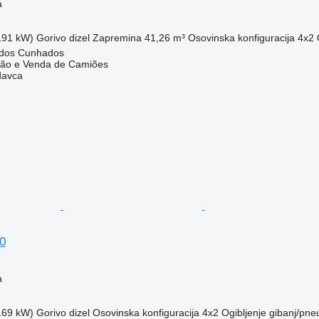
a
(191 kW)
Gorivo
dizel
Zapremina
41,26 m³
Osovinska konfiguracija
4x2
A dos Cunhados
ação e Venda de Camiões
davca
0
a
(169 kW)
Gorivo
dizel
Osovinska konfiguracija
4x2
Ogibljenje
gibanj/pne