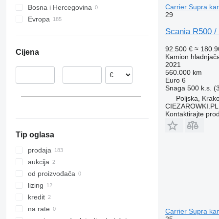
Carrier Supra ka
Bosna i Hercegovina
P320
R470
29
Evropa
P360
R480
Poljska
Scania R500 / 
P370
R490
Nizozemska
P400
R500
92.500 €
≈ 180.
Cijena
Estonija
P410
R520
Kamion hladnjač
2021
Mađarska
P450
R580
560.000 km
–
Njemačka
P500
R660
Euro 6
Snaga
500 k.s. 
Rumunija
R730
Poljska, Krak
Ujedinjeno Kraljevstvo
CIEZAROWKI.PL
Španjolska
Kontaktirajte pro
prikaži sve
Tip oglasa
prodaja
aukcija
od proizvođača
lizing
kredit
na rate
Carrier Supra ka