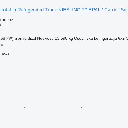
ook-Up Refrigerated Truck KIESLING 20 EPAL / Carrier Su
.100 KM
a
(368 kW)
Gorivo
dizel
Nosivost
13.590 kg
Osovinska konfiguracija
6x2
O
ow
davca