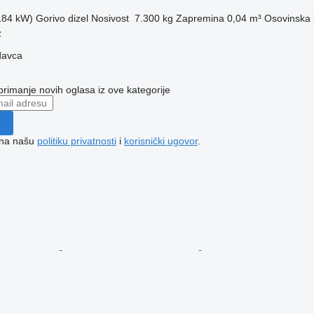
(184 kW)
Gorivo
dizel
Nosivost
7.300 kg
Zapremina
0,04 m³
Osovinska 
z
davca
 primanje novih oglasa iz ove kategorije
e na našu
politiku privatnosti
i
korisnički ugovor
.