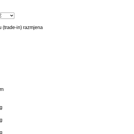
 (trade-in)
razmjena
km
g
g
g