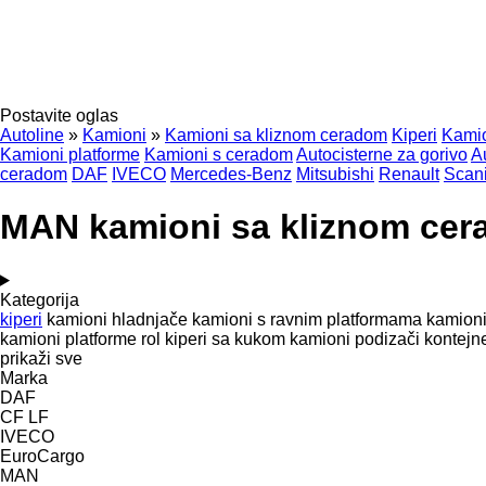
Postavite oglas
Autoline
»
Kamioni
»
Kamioni sa kliznom ceradom
Kiperi
Kamio
Kamioni platforme
Kamioni s ceradom
Autocisterne za gorivo
A
ceradom
DAF
IVECO
Mercedes-Benz
Mitsubishi
Renault
Scan
MAN kamioni sa kliznom cer
Kategorija
kiperi
kamioni hladnjače
kamioni s ravnim platformama
kamioni
kamioni platforme
rol kiperi sa kukom
kamioni podizači kontejn
prikaži sve
Marka
DAF
CF
LF
IVECO
EuroCargo
MAN