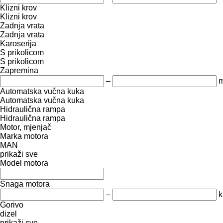
Klizni krov
Klizni krov
Zadnja vrata
Zadnja vrata
Karoserija
S prikolicom
S prikolicom
Zapremina
–
m
Automatska vučna kuka
Automatska vučna kuka
Hidraulična rampa
Hidraulična rampa
Motor, mjenjač
Marka motora
MAN
prikaži sve
Model motora
Snaga motora
–
k
Gorivo
dizel
prikaži sve