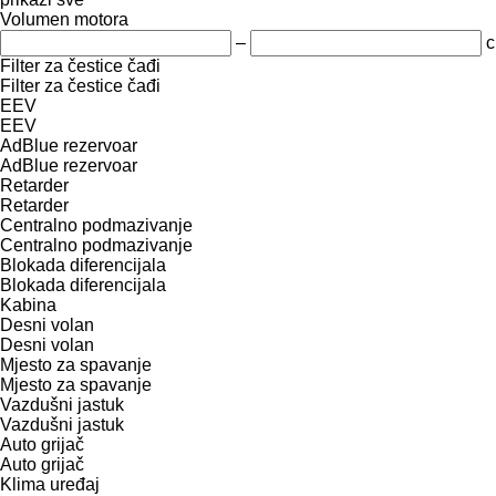
Volumen motora
–
c
Filter za čestice čađi
Filter za čestice čađi
EEV
EEV
AdBlue rezervoar
AdBlue rezervoar
Retarder
Retarder
Centralno podmazivanje
Centralno podmazivanje
Blokada diferencijala
Blokada diferencijala
Kabina
Desni volan
Desni volan
Mjesto za spavanje
Mjesto za spavanje
Vazdušni jastuk
Vazdušni jastuk
Auto grijač
Auto grijač
Klima uređaj