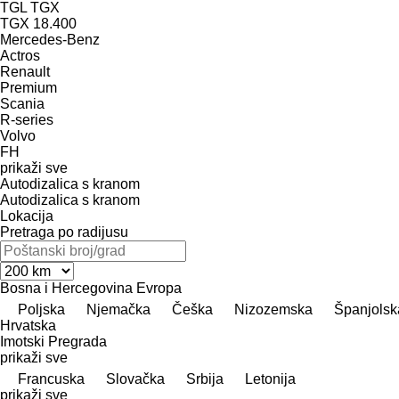
TGL
TGX
TGX 18.400
Mercedes-Benz
Actros
Renault
Premium
Scania
R-series
Volvo
FH
prikaži sve
Autodizalica s kranom
Autodizalica s kranom
Lokacija
Pretraga po radijusu
Bosna i Hercegovina
Evropa
Poljska
Njemačka
Češka
Nizozemska
Španjolsk
Hrvatska
Imotski
Pregrada
prikaži sve
Francuska
Slovačka
Srbija
Letonija
prikaži sve