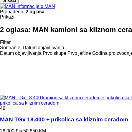
prikaži
Informacije o MAN
Pronađeno:
2 oglasa
Prikaži
2 oglasa:
MAN kamioni sa kliznom cera
Filter
Sortiranje
:
Datum objavljivanja
Datum objavljivanja
Prvo skupe
Prvo jeftine
Godina proizvodnje
prikolica sa kliznim ceradom
46
MAN TGx 18.400 + prikolica sa kliznim ceradom
26.000 €
≈ 50.850 KM