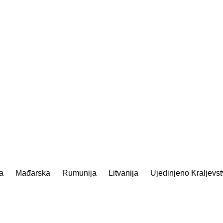
a
Mađarska
Rumunija
Litvanija
Ujedinjeno Kraljevs