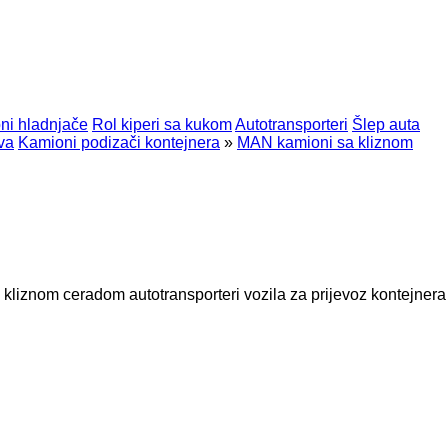
ni hladnjače
Rol kiperi sa kukom
Autotransporteri
Šlep auta
va
Kamioni podizači kontejnera
»
MAN kamioni sa kliznom
a kliznom ceradom
autotransporteri
vozila za prijevoz kontejnera