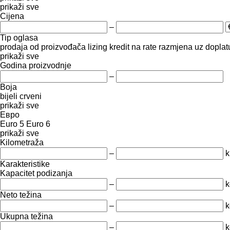
prikaži sve
Cijena
–
Tip oglasa
prodaja
od proizvođača
lizing
kredit
na rate
razmjena uz doplatu
prikaži sve
Godina proizvodnje
–
Boja
bijeli
crveni
prikaži sve
Евро
Euro 5
Euro 6
prikaži sve
Kilometraža
–
Karakteristike
Kapacitet podizanja
–
k
Neto težina
–
k
Ukupna težina
–
k