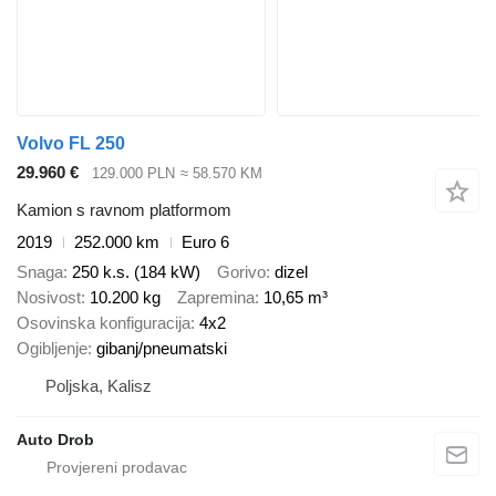
Volvo FL 250
29.960 €
129.000 PLN
≈ 58.570 KM
Kamion s ravnom platformom
2019
252.000 km
Euro 6
Snaga
250 k.s. (184 kW)
Gorivo
dizel
Nosivost
10.200 kg
Zapremina
10,65 m³
Osovinska konfiguracija
4x2
Ogibljenje
gibanj/pneumatski
Poljska, Kalisz
Auto Drob