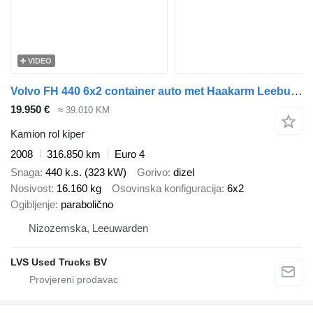
VIDEO
Volvo FH 440 6x2 container auto met Haakarm Leebur hooklift 25 T
19.950 €
≈ 39.010 KM
Kamion rol kiper
2008
316.850 km
Euro 4
Snaga
440 k.s. (323 kW)
Gorivo
dizel
Nosivost
16.160 kg
Osovinska konfiguracija
6x2
Ogibljenje
parabolično
Nizozemska, Leeuwarden
LVS Used Trucks BV