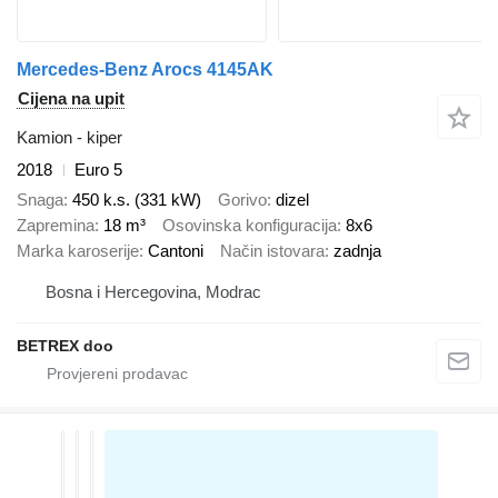
Mercedes-Benz Arocs 4145AK
Cijena na upit
Kamion - kiper
2018
Euro 5
Snaga
450 k.s. (331 kW)
Gorivo
dizel
Zapremina
18 m³
Osovinska konfiguracija
8x6
Marka karoserije
Cantoni
Način istovara
zadnja
Bosna i Hercegovina, Modrac
BETREX doo