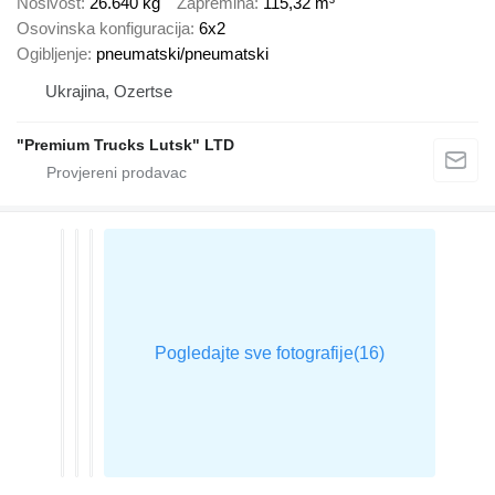
Nosivost
26.640 kg
Zapremina
115,32 m³
Osovinska konfiguracija
6x2
Ogibljenje
pneumatski/pneumatski
Ukrajina, Ozertse
"Premium Trucks Lutsk" LTD