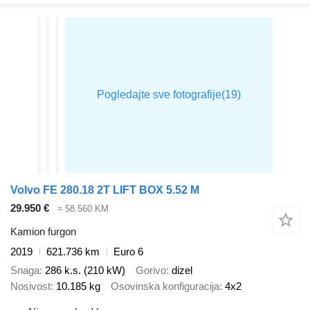
Volvo FE 280.18 2T LIFT BOX 5.52 M
29.950 €
≈ 58.560 KM
Kamion furgon
2019
621.736 km
Euro 6
Snaga
286 k.s. (210 kW)
Gorivo
dizel
Nosivost
10.185 kg
Osovinska konfiguracija
4x2