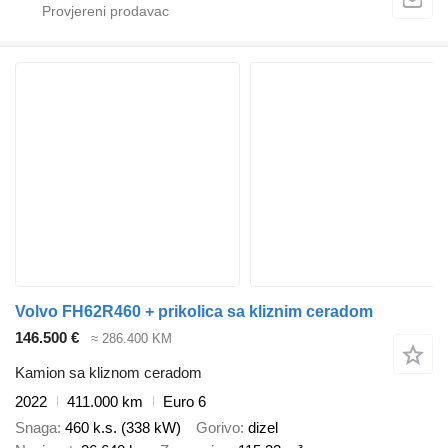
Volvo FH62R460 + prikolica sa kliznim ceradom
146.500 €
≈ 286.400 KM
Kamion sa kliznom ceradom
2022
411.000 km
Euro 6
Snaga
460 k.s. (338 kW)
Gorivo
dizel