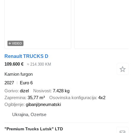
VIDEO
Renault TRUCKS D
109.600 €
≈ 214.300 KM
Kamion furgon
2027
Euro 6
Gorivo
dizel
Nosivost
7.428 kg
Zapremina
35,77 m³
Osovinska konfiguracija
4x2
Ogibljenje
gibanj/pneumatski
Ukrajina, Ozertse
"Premium Trucks Lutsk" LTD