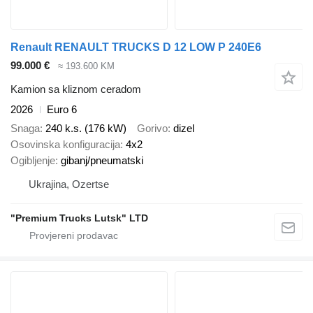
Renault RENAULT TRUCKS D 12 LOW P 240E6
99.000 €
≈ 193.600 KM
Kamion sa kliznom ceradom
2026
Euro 6
Snaga
240 k.s. (176 kW)
Gorivo
dizel
Osovinska konfiguracija
4x2
Ogibljenje
gibanj/pneumatski
Ukrajina, Ozertse
"Premium Trucks Lutsk" LTD