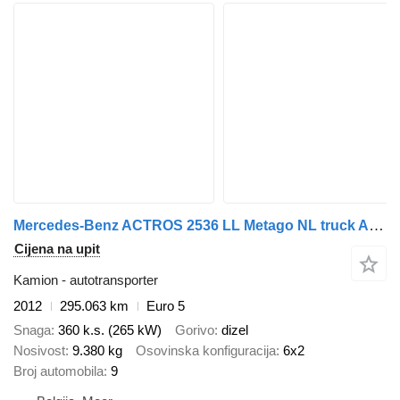
Mercedes-Benz ACTROS 2536 LL Metago NL truck ACTROS 2536 LL Metago NL truck
Cijena na upit
Kamion - autotransporter
2012
295.063 km
Euro 5
Snaga
360 k.s. (265 kW)
Gorivo
dizel
Nosivost
9.380 kg
Osovinska konfiguracija
6x2
Broj automobila
9