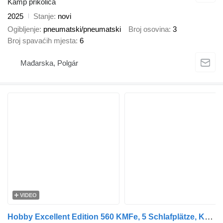
Kamp prikolica
2025
Stanje
novi
Ogibljenje
pneumatski/pneumatski
Broj osovina
3
Broj spavaćih mjesta
6
Mađarska, Polgár
VIDEO
Hobby Excellent Edition 560 KMFe, 5 Schlafplätze, Kühlschrank, Dusche