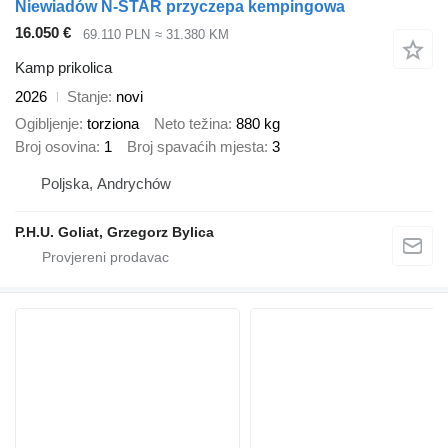
Niewiadów N-STAR przyczepa kempingowa
16.050 €
69.110 PLN
≈ 31.380 KM
Kamp prikolica
2026
Stanje
novi
Ogibljenje
torziona
Neto težina
880 kg
Broj osovina
1
Broj spavaćih mjesta
3
Poljska, Andrychów
P.H.U. Goliat, Grzegorz Bylica