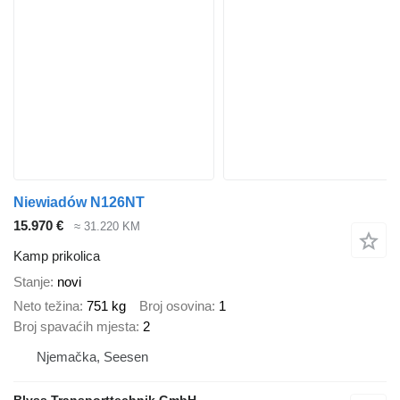
Niewiadów N126NT
15.970 €
≈ 31.220 KM
Kamp prikolica
Stanje
novi
Neto težina
751 kg
Broj osovina
1
Broj spavaćih mjesta
2
Njemačka, Seesen
Blyss Transporttechnik GmbH