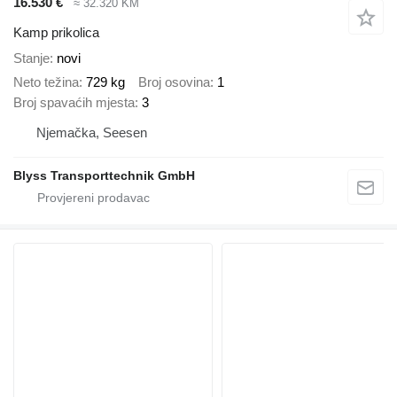
16.530 €
≈ 32.320 KM
Kamp prikolica
Stanje
novi
Neto težina
729 kg
Broj osovina
1
Broj spavaćih mjesta
3
Njemačka, Seesen
Blyss Transporttechnik GmbH