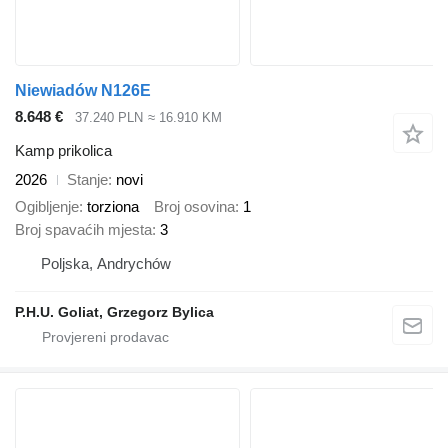
Niewiadów N126E
8.648 €
37.240 PLN
≈ 16.910 KM
Kamp prikolica
2026
Stanje
novi
Ogibljenje
torziona
Broj osovina
1
Broj spavaćih mjesta
3
Poljska, Andrychów
P.H.U. Goliat, Grzegorz Bylica