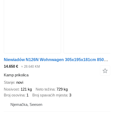
Niewiadów N126N Wohnwagen 305x195x181cm 850kg zGG
14.650 €
≈ 28.640 KM
Kamp prikolica
Stanje
novi
Nosivost
121 kg
Neto težina
729 kg
Broj osovina
1
Broj spavaćih mjesta
3
Njemačka, Seesen