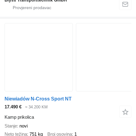
Niewiadów N-Cross Sport NT
17.490 €
≈ 34.200 KM
Kamp prikolica
Stanje
novi
Neto težina
751 kg
Broj osovina
1