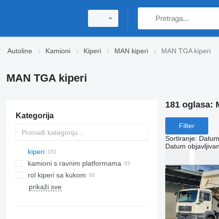
Autoline
Kamioni
Kiperi
MAN kiperi
MAN TGA kiperi
MAN TGA kiperi
181 oglasa:
Kategorija
Filter
Sortiranje
:
Datum 
Datum objavljivan
kiperi
kamioni s ravnim platformama
rol kiperi sa kukom
prikaži sve