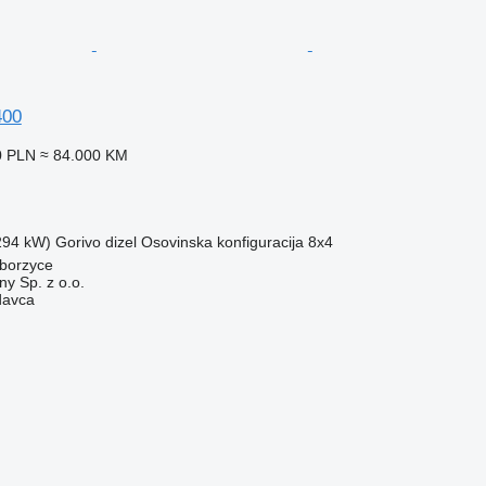
400
0 PLN
≈ 84.000 KM
(294 kW)
Gorivo
dizel
Osovinska konfiguracija
8x4
iborzyce
y Sp. z o.o.
davca