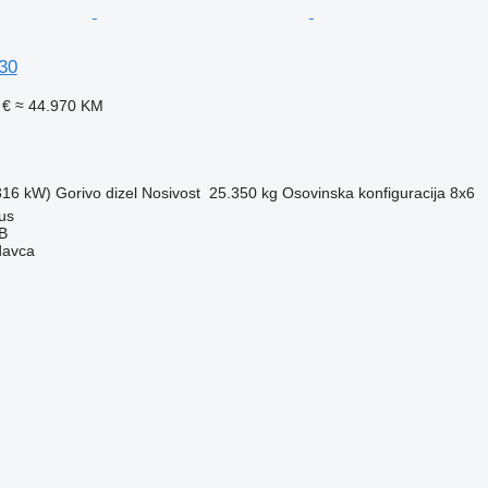
30
 €
≈ 44.970 KM
(316 kW)
Gorivo
dizel
Nosivost
25.350 kg
Osovinska konfiguracija
8x6
ius
AB
davca