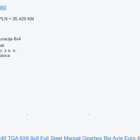
360
 PLN
≈ 35.420 KM
uracija
8x4
ńsk
. z o. o.
davca
0 TGA 8X8 8x8 Full Steel Manual Gearbox Big Axle Euro 4