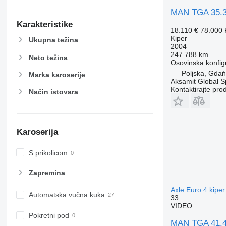
MAN TGA 35.
Karakteristike
18.110 €
78.000
Kiper
Ukupna težina
2004
247.788 km
Neto težina
Osovinska konfig
Poljska, Gda
Marka karoserije
Aksamit Global Sp
Kontaktirajte pro
Način istovara
Karoserija
S prikolicom
Zapremina
Axle Euro 4 kiper
Automatska vučna kuka
33
VIDEO
Pokretni pod
MAN TGA 41.44