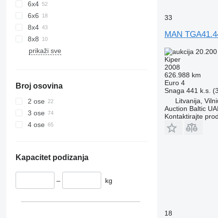
6x4
6x6
33
8x4
MAN TGA41.4
8x8
prikaži sve
20.200
Kiper
2008
626.988 km
Euro 4
Broj osovina
Snaga
441 k.s. 
Litvanija, Viln
2 ose
Auction Baltic U
3 ose
Kontaktirajte pro
4 ose
Kapacitet podizanja
–
kg
18