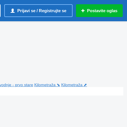
Prijavi se / Registrujte se
Postavite oglas
vodnje - prvo stare
Kilometraža ⬊
Kilometraža ⬈