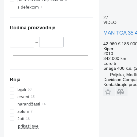
TGS 41.400
s defektom
TGS 41.420
TGS 41.430
27
VIDEO
TGS 41.440
Godina proizvodnje
TGS 41.460
MAN TGA 35 
TGS 41.470
–
42.960 €
185.00
TGS 41.480
Kiper
2010
TGS 41.510
342.000 km
TGS 41.520
Euro 5
Snaga
400 k.s. 
TGS 49.460
Poljska, Modl
TGS 49.480
Boja
Davidson Compan
TGS 50.460
Kontaktirajte pro
bijeli
crveni
narandžasti
zeleni
žuti
prikaži sve