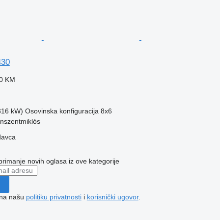
430
10 KM
(316 kW)
Osovinska konfiguracija
8x6
nszentmiklós
davca
 primanje novih oglasa iz ove kategorije
e na našu
politiku privatnosti
i
korisnički ugovor
.