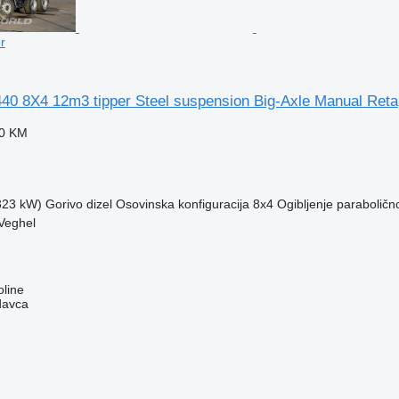
r
0 8X4 12m3 tipper Steel suspension Big-Axle Manual Reta
70 KM
(323 kW)
Gorivo
dizel
Osovinska konfiguracija
8x4
Ogibljenje
paraboličn
Veghel
line
davca