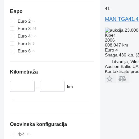
41
Евро
MAN TGA41.4
Euro 2
Euro 3
23.000
Kiper
Euro 4
2006
Euro 5
608.047 km
Euro 4
Euro 6
Snaga
430 k.s. 
Litvanija, Viln
Auction Baltic U
Kontaktirajte pro
Kilometraža
–
km
Osovinska konfiguracija
4x4