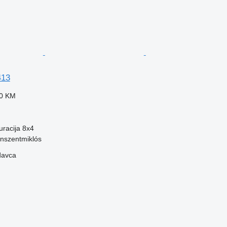
413
40 KM
uracija
8x4
nszentmiklós
davca