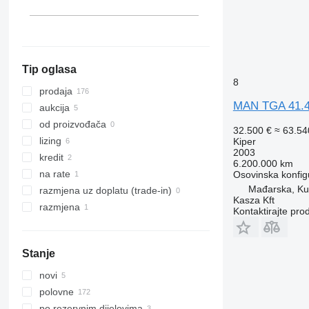
TGS 32.400
Španjolska
TGS 32.420
prikaži sve
TGS 33.360
TGS 33.400
TGS 33.440
Tip oglasa
8
TGS 33.480
prodaja
TGS 33.520
MAN TGA 41.
aukcija
TGS 35.400
od proizvođača
32.500 €
≈ 63.5
TGS 35.420
lizing
Kiper
TGS 35.430
2003
kredit
6.200.000 km
TGS 35.440
na rate
Osovinska konfig
TGS 35.460
Mađarska, Ku
razmjena uz doplatu (trade-in)
TGS 35.470
Kasza Kft
razmjena
Kontaktirajte pro
TGS 35.480
TGS 35.500
TGS 35.510
Stanje
TGS 35.520
novi
TGS 37.440
polovne
TGS 40.400
po rezervnim dijelovima