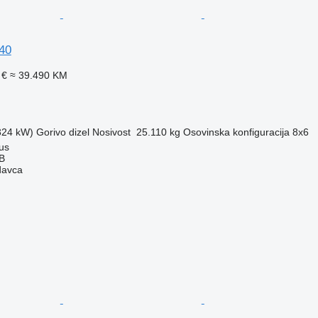
40
 €
≈ 39.490 KM
(324 kW)
Gorivo
dizel
Nosivost
25.110 kg
Osovinska konfiguracija
8x6
ius
AB
davca