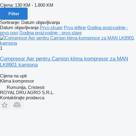
Cijena:
130 KM - 1.800 KM
Filter
Sortiranje
:
Datum objavljivanja
Datum objavljivanja
Prvo skupe
Prvo jeftine
Godina proizvodnje -
prvo novi
Godina proizvodnje - prvo stare
1
Compresor Aer pentru Camion klima kompresor za MAN
LK8901 kamiona
Cijena na upit
Klima kompresor
Rumunija, Cristesti
ROYAL DRU AGRO S.R.L.
Kontaktirajte prodavca