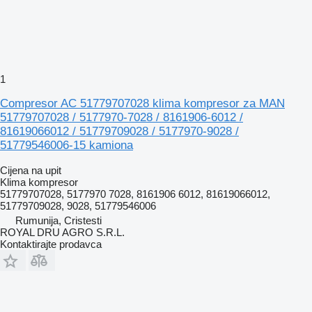
1
Compresor AC 51779707028 klima kompresor za MAN
51779707028 / 5177970-7028 / 8161906-6012 /
81619066012 / 51779709028 / 5177970-9028 /
51779546006-15 kamiona
Cijena na upit
Klima kompresor
51779707028, 5177970 7028, 8161906 6012, 81619066012,
51779709028, 9028, 51779546006
Rumunija, Cristesti
ROYAL DRU AGRO S.R.L.
Kontaktirajte prodavca