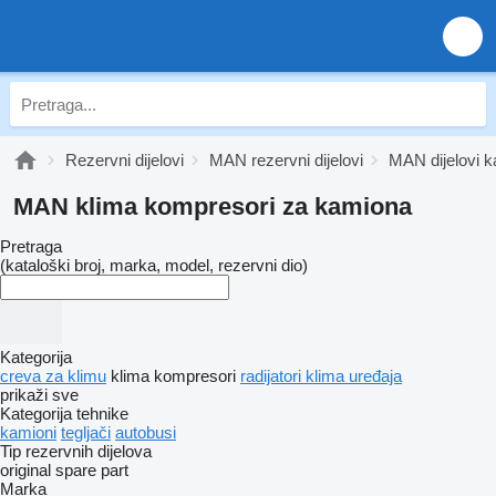
Rezervni dijelovi
MAN rezervni dijelovi
MAN dijelovi k
MAN klima kompresori za kamiona
Pretraga
(kataloški broj, marka, model, rezervni dio)
Kategorija
creva za klimu
klima kompresori
radijatori klima uređaja
prikaži sve
Kategorija tehnike
kamioni
tegljači
autobusi
Tip rezervnih dijelova
original spare part
Marka