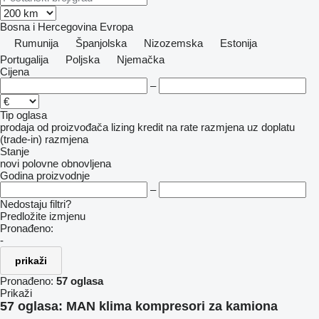
Bosna i Hercegovina
Evropa
Rumunija
Španjolska
Nizozemska
Estonija
Portugalija
Poljska
Njemačka
Cijena
–
Tip oglasa
prodaja
od proizvođača
lizing
kredit
na rate
razmjena uz doplatu
(trade-in)
razmjena
Stanje
novi
polovne
obnovljena
Godina proizvodnje
–
Nedostaju filtri?
Predložite izmjenu
Pronađeno:
-
prikaži
Pronađeno:
57 oglasa
Prikaži
57 oglasa:
MAN klima kompresori za kamiona