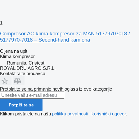
1
Compresor AC klima kompresor za MAN 51779707018 /
5177970-7018 – Second-hand kamiona
Cijena na upit
Klima kompresor
Rumunija, Cristesti
ROYAL DRU AGRO S.R.L.
Kontaktirajte prodavca
Pretplatite se na primanje novih oglasa iz ove kategorije
Potpišite se
Klikom pristajete na našu
politiku privatnosti
i
korisnički ugovor
.