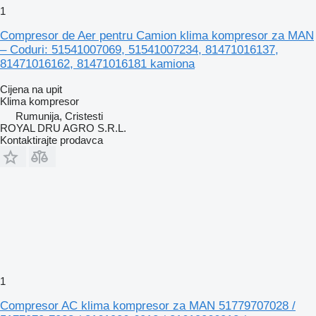
1
Compresor de Aer pentru Camion klima kompresor za MAN
– Coduri: 51541007069, 51541007234, 81471016137,
81471016162, 81471016181 kamiona
Cijena na upit
Klima kompresor
Rumunija, Cristesti
ROYAL DRU AGRO S.R.L.
Kontaktirajte prodavca
1
Compresor AC klima kompresor za MAN 51779707028 /