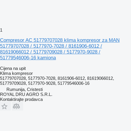
1
Compresor AC 51779707028 klima kompresor za MAN
51779707028 / 5177970-7028 / 8161906-6012 /
81619066012 / 51779709028 / 5177970-9028 /
51779546006-16 kamiona
Cijena na upit
Klima kompresor
51779707028, 5177970-7028, 8161906-6012, 81619066012,
51779709028, 5177970-9028, 51779546006-16
Rumunija, Cristesti
ROYAL DRU AGRO S.R.L.
Kontaktirajte prodavca