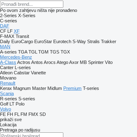
Po ovom zahtjevu ništa nije pronađeno
2-Series
X-Series
C-series
DAF
CF
LF
XF
F-MAX
Transit
Daily
EuroCargo
EuroStar
Eurotech
S-Way
Stralis
Trakker
MAN
A-series
TGA
TGL
TGM
TGS
TGX
Mercedes-Benz
A-Class
Actros
Antos
Arocs
Atego
Axor
MB
Sprinter
Vito
Canter
L-series
Atleon
Cabstar
Vanette
Movano
Renault
Kerax
Magnum
Master
Midlum
Premium
T-series
Scania
R-series
S-series
Golf
LT
Polo
Volvo
FE
FH
FL
FM
FMX
SD
prikaži sve
Lokacija
Pretraga po radijusu