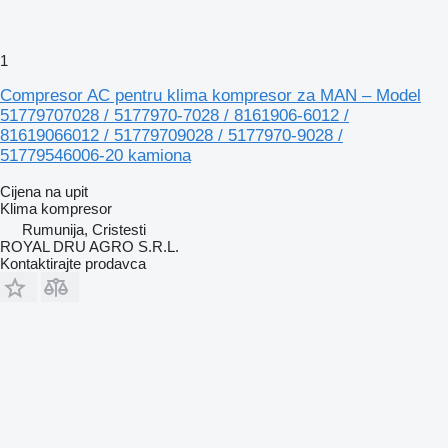
1
Compresor AC pentru klima kompresor za MAN – Model
51779707028 / 5177970-7028 / 8161906-6012 /
81619066012 / 51779709028 / 5177970-9028 /
51779546006-20 kamiona
Cijena na upit
Klima kompresor
Rumunija, Cristesti
ROYAL DRU AGRO S.R.L.
Kontaktirajte prodavca