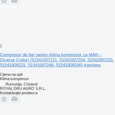
1
Compresor de Aer pentru klima kompresor za MAN –
Diverse Coduri (51541007121, 51541007204, 51541007231,
51541009231, 51541007246, 51541009246) kamiona
Cijena na upit
Klima kompresor
Rumunija, Cristesti
ROYAL DRU AGRO S.R.L.
Kontaktirajte prodavca