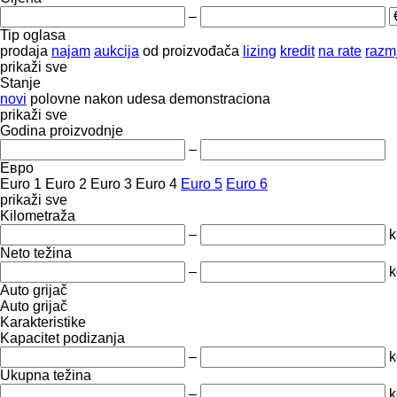
–
Tip oglasa
prodaja
najam
aukcija
od proizvođača
lizing
kredit
na rate
razmj
prikaži sve
Stanje
novi
polovne
nakon udesa
demonstraciona
prikaži sve
Godina proizvodnje
–
Евро
Euro 1
Euro 2
Euro 3
Euro 4
Euro 5
Euro 6
prikaži sve
Kilometraža
–
Neto težina
–
k
Auto grijač
Auto grijač
Karakteristike
Kapacitet podizanja
–
k
Ukupna težina
–
k