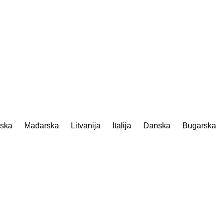
ska
Mađarska
Litvanija
Italija
Danska
Bugarska