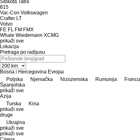
Stokota
Tatra
815
Vac-Con
Volkswagen
Crafter
LT
Volvo
FE
FL
FM
FMX
Whale
Wiedemann
XCMG
prikaži sve
Lokacija
Pretraga po radijusu
Bosna i Hercegovina
Evropa
Poljska
Njemačka
Nizozemska
Rumunija
Francu
Španjolska
prikaži sve
Azija
Turska
Kina
prikaži sve
druge
Ukrajina
prikaži sve
prikaži sve
Cijena