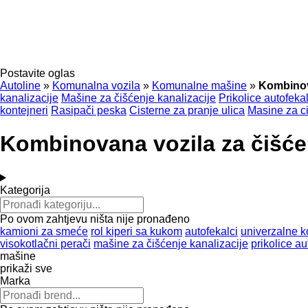
Postavite oglas
Autoline
»
Komunalna vozila
»
Komunalne mašine
»
Kombinova
kanalizacije
Mašine za čišćenje kanalizacije
Prikolice autofeka
kontejneri
Rasipači peska
Cisterne za pranje ulica
Masine za c
Kombinovana vozila za čišćen
Kategorija
Po ovom zahtjevu ništa nije pronađeno
kamioni za smeće
rol kiperi sa kukom
autofekalci
univerzalne 
visokotlačni perači
mašine za čišćenje kanalizacije
prikolice a
mašine
prikaži sve
Marka