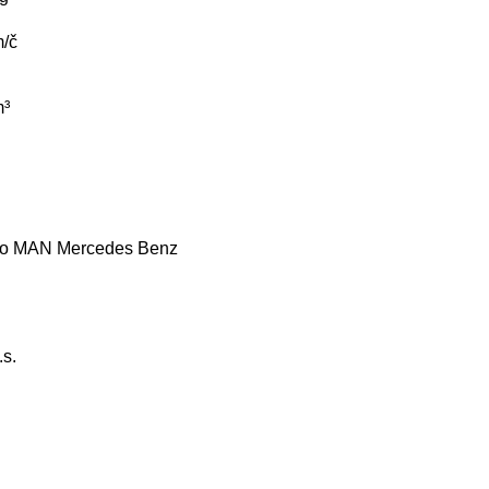
/č
³
co
MAN
Mercedes Benz
.s.