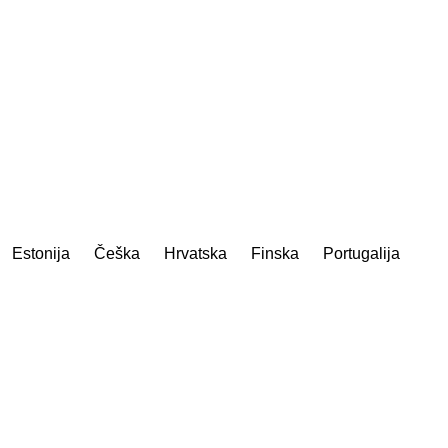
Estonija
Češka
Hrvatska
Finska
Portugalija