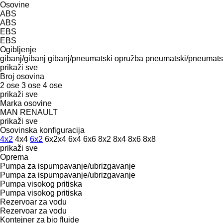
Osovine
ABS
ABS
EBS
EBS
Ogibljenje
gibanj/gibanj
gibanj/pneumatski
opružba
pneumatski/pneumats
prikaži sve
Broj osovina
2 ose
3 ose
4 ose
prikaži sve
Marka osovine
MAN
RENAULT
prikaži sve
Osovinska konfiguracija
4x2
4x4
6x2
6x2x4
6x4
6x6
8x2
8x4
8x6
8x8
prikaži sve
Oprema
Pumpa za ispumpavanje/ubrizgavanje
Pumpa za ispumpavanje/ubrizgavanje
Pumpa visokog pritiska
Pumpa visokog pritiska
Rezervoar za vodu
Rezervoar za vodu
Kontejner za bio fluide