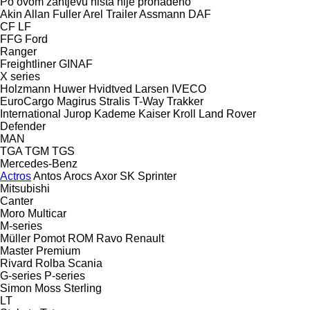
Po ovom zahtjevu ništa nije pronađeno
Akin
Allan Fuller
Arel Trailer
Assmann
DAF
CF
LF
FFG
Ford
Ranger
Freightliner
GINAF
X series
Holzmann
Huwer
Hvidtved Larsen
IVECO
EuroCargo
Magirus
Stralis
T-Way
Trakker
International
Jurop
Kademe
Kaiser
Kroll
Land Rover
Defender
MAN
TGA
TGM
TGS
Mercedes-Benz
Actros
Antos
Arocs
Axor
SK
Sprinter
Mitsubishi
Canter
Moro
Multicar
M-series
Müller
Pomot
ROM
Ravo
Renault
Master
Premium
Rivard
Rolba
Scania
G-series
P-series
Simon Moss
Sterling
LT