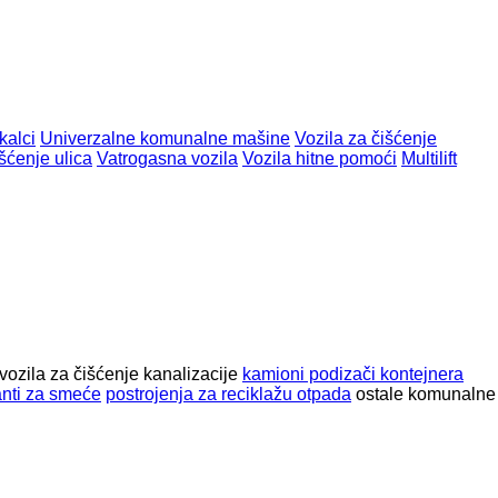
kalci
Univerzalne komunalne mašine
Vozila za čišćenje
šćenje ulica
Vatrogasna vozila
Vozila hitne pomoći
Multilift
ozila za čišćenje kanalizacije
kamioni podizači kontejnera
anti za smeće
postrojenja za reciklažu otpada
ostale komunalne