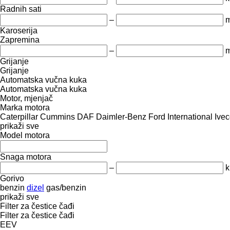
Radnih sati
–
m
Karoserija
Zapremina
–
m
Grijanje
Grijanje
Automatska vučna kuka
Automatska vučna kuka
Motor, mjenjač
Marka motora
Caterpillar
Cummins
DAF
Daimler-Benz
Ford
International
Ive
prikaži sve
Model motora
Snaga motora
–
k
Gorivo
benzin
dizel
gas/benzin
prikaži sve
Filter za čestice čađi
Filter za čestice čađi
EEV