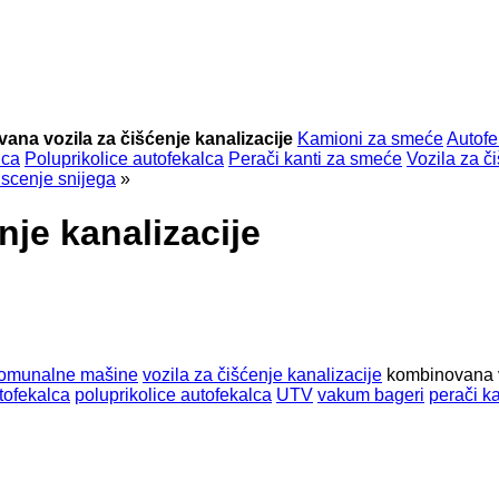
na vozila za čišćenje kanalizacije
Kamioni za smeće
Autofe
lca
Poluprikolice autofekalca
Perači kanti za smeće
Vozila za či
iscenje snijega
»
je kanalizacije
komunalne mašine
vozila za čišćenje kanalizacije
kombinovana v
utofekalca
poluprikolice autofekalca
UTV
vakum bageri
perači k