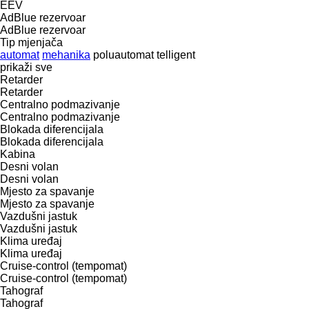
EEV
AdBlue rezervoar
AdBlue rezervoar
Tip mјenjača
automat
mehanika
poluautomat
telligent
prikaži sve
Retarder
Retarder
Centralno podmazivanje
Centralno podmazivanje
Blokada diferencijala
Blokada diferencijala
Kabina
Desni volan
Desni volan
Mjesto za spavanje
Mjesto za spavanje
Vazdušni jastuk
Vazdušni jastuk
Klima uređaj
Klima uređaj
Cruise-control (tempomat)
Cruise-control (tempomat)
Tahograf
Tahograf