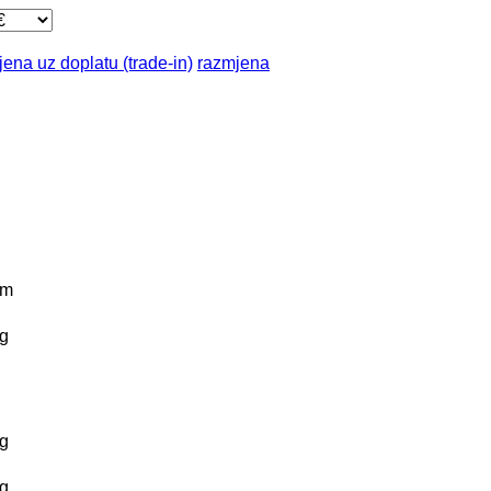
ena uz doplatu (trade-in)
razmjena
km
g
g
g