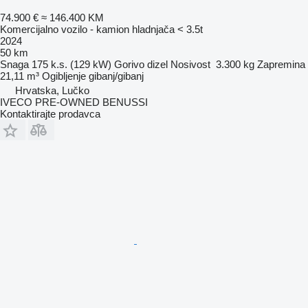
74.900 €
≈ 146.400 KM
Komercijalno vozilo - kamion hladnjača < 3.5t
2024
50 km
Snaga
175 k.s. (129 kW)
Gorivo
dizel
Nosivost
3.300 kg
Zapremina
21,11 m³
Ogibljenje
gibanj/gibanj
Hrvatska, Lučko
IVECO PRE-OWNED BENUSSI
Kontaktirajte prodavca