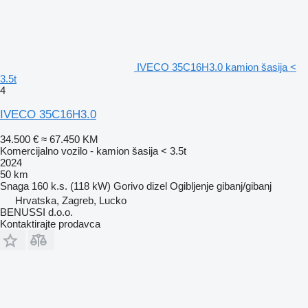
IVECO 35C16H3.0 kamion šasija <
3.5t
4
IVECO 35C16H3.0
34.500 €
≈ 67.450 KM
Komercijalno vozilo - kamion šasija < 3.5t
2024
50 km
Snaga
160 k.s. (118 kW)
Gorivo
dizel
Ogibljenje
gibanj/gibanj
Hrvatska, Zagreb, Lucko
BENUSSI d.o.o.
Kontaktirajte prodavca