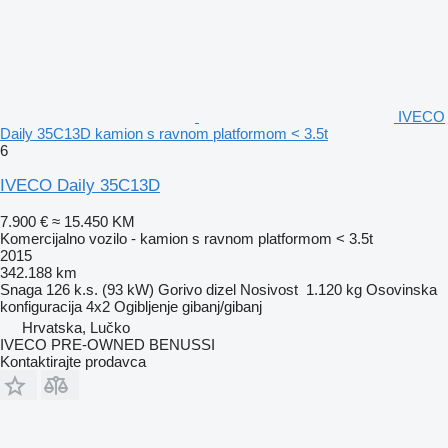
IVECO
Daily 35C13D kamion s ravnom platformom < 3.5t
6
IVECO Daily 35C13D
7.900 €
≈ 15.450 KM
Komercijalno vozilo - kamion s ravnom platformom < 3.5t
2015
342.188 km
Snaga
126 k.s. (93 kW)
Gorivo
dizel
Nosivost
1.120 kg
Osovinska
konfiguracija
4x2
Ogibljenje
gibanj/gibanj
Hrvatska, Lučko
IVECO PRE-OWNED BENUSSI
Kontaktirajte prodavca