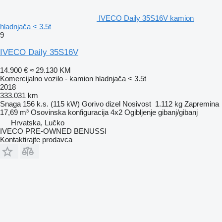
IVECO Daily 35S16V kamion
hladnjača < 3.5t
9
IVECO Daily 35S16V
14.900 €
≈ 29.130 KM
Komercijalno vozilo - kamion hladnjača < 3.5t
2018
333.031 km
Snaga
156 k.s. (115 kW)
Gorivo
dizel
Nosivost
1.112 kg
Zapremina
17,69 m³
Osovinska konfiguracija
4x2
Ogibljenje
gibanj/gibanj
Hrvatska, Lučko
IVECO PRE-OWNED BENUSSI
Kontaktirajte prodavca