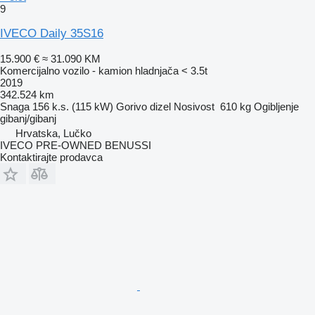
9
IVECO Daily 35S16
15.900 €
≈ 31.090 KM
Komercijalno vozilo - kamion hladnjača < 3.5t
2019
342.524 km
Snaga
156 k.s. (115 kW)
Gorivo
dizel
Nosivost
610 kg
Ogibljenje
gibanj/gibanj
Hrvatska, Lučko
IVECO PRE-OWNED BENUSSI
Kontaktirajte prodavca