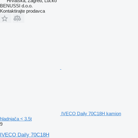
Hrvatska, Zagreb, Lucko
BENUSSI d.o.o.
Kontaktirajte prodavca
IVECO Daily 70C18H kamion
hladnjača < 3.5t
9
IVECO Daily 70C18H