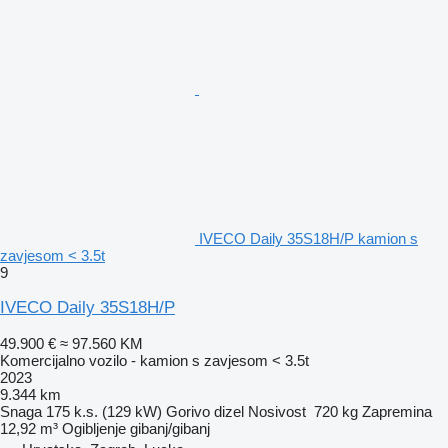
IVECO Daily 35S18H/P kamion s
zavjesom < 3.5t
9
IVECO Daily 35S18H/P
49.900 €
≈ 97.560 KM
Komercijalno vozilo - kamion s zavjesom < 3.5t
2023
9.344 km
Snaga
175 k.s. (129 kW)
Gorivo
dizel
Nosivost
720 kg
Zapremina
12,92 m³
Ogibljenje
gibanj/gibanj