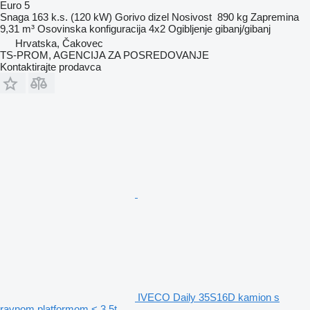
Euro 5
Snaga
163 k.s. (120 kW)
Gorivo
dizel
Nosivost
890 kg
Zapremina
9,31 m³
Osovinska konfiguracija
4x2
Ogibljenje
gibanj/gibanj
Hrvatska, Čakovec
TS-PROM, AGENCIJA ZA POSREDOVANJE
Kontaktirajte prodavca
IVECO Daily 35S16D kamion s
ravnom platformom < 3.5t