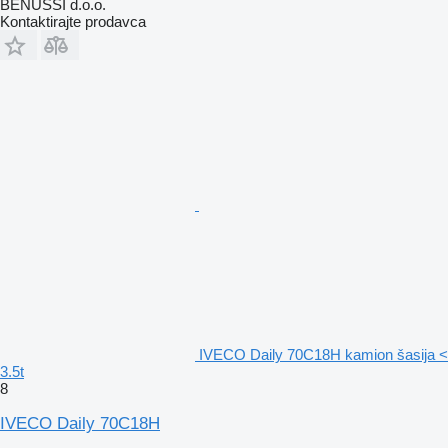
BENUSSI d.o.o.
Kontaktirajte prodavca
IVECO Daily 70C18H kamion šasija <
3.5t
8
IVECO Daily 70C18H