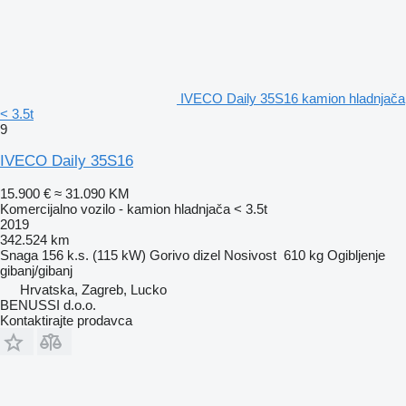
IVECO Daily 35S16 kamion hladnjača
< 3.5t
9
IVECO Daily 35S16
15.900 €
≈ 31.090 KM
Komercijalno vozilo - kamion hladnjača < 3.5t
2019
342.524 km
Snaga
156 k.s. (115 kW)
Gorivo
dizel
Nosivost
610 kg
Ogibljenje
gibanj/gibanj
Hrvatska, Zagreb, Lucko
BENUSSI d.o.o.
Kontaktirajte prodavca