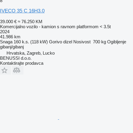
8
IVECO 35 C 16H3.0
39.000 €
≈ 76.250 KM
Komercijalno vozilo - kamion s ravnom platformom < 3.5t
2024
41.986 km
Snaga
160 k.s. (118 kW)
Gorivo
dizel
Nosivost
700 kg
Ogibljenje
gibanj/gibanj
Hrvatska, Zagreb, Lucko
BENUSSI d.o.o.
Kontaktirajte prodavca