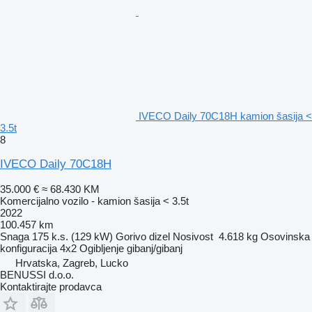
IVECO Daily 70C18H kamion šasija <
3.5t
8
IVECO Daily 70C18H
35.000 €
≈ 68.430 KM
Komercijalno vozilo - kamion šasija < 3.5t
2022
100.457 km
Snaga
175 k.s. (129 kW)
Gorivo
dizel
Nosivost
4.618 kg
Osovinska
konfiguracija
4x2
Ogibljenje
gibanj/gibanj
Hrvatska, Zagreb, Lucko
BENUSSI d.o.o.
Kontaktirajte prodavca