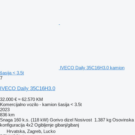
IVECO Daily 35C16H3.0 kamion
šasija < 3.5t
7
IVECO Daily 35C16H3.0
32.000 €
≈ 62.570 KM
Komercijalno vozilo - kamion šasija < 3.5t
2023
836 km
Snaga
160 k.s. (118 kW)
Gorivo
dizel
Nosivost
1.387 kg
Osovinska
konfiguracija
4x2
Ogibljenje
gibanj/gibanj
Hrvatska, Zagreb, Lucko