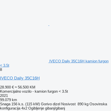
IVECO Daily 35C16H kamion furgon
< 3.5t
8
IVECO Daily 35C16H
28.900 €
≈ 56.500 KM
Komercijalno vozilo - kamion furgon < 3.5t
2021
99.079 km
Snaga
156 k.s. (115 kW)
Gorivo
dizel
Nosivost
890 kg
Osovinska
konfiguracija
4x2
Ogibljenje
gibanj/gibanj