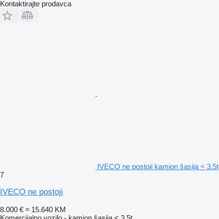
Kontaktirajte prodavca
IVECO ne postoji kamion šasija < 3.5t
7
IVECO ne postoji
8.000 €
≈ 15.640 KM
Komercijalno vozilo - kamion šasija < 3.5t