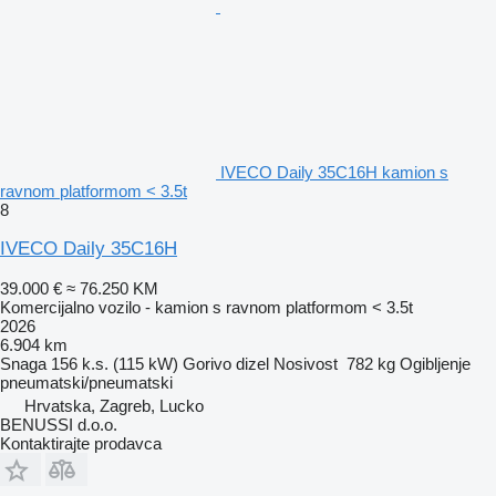
IVECO Daily 35C16H kamion s
ravnom platformom < 3.5t
8
IVECO Daily 35C16H
39.000 €
≈ 76.250 KM
Komercijalno vozilo - kamion s ravnom platformom < 3.5t
2026
6.904 km
Snaga
156 k.s. (115 kW)
Gorivo
dizel
Nosivost
782 kg
Ogibljenje
pneumatski/pneumatski
Hrvatska, Zagreb, Lucko
BENUSSI d.o.o.
Kontaktirajte prodavca