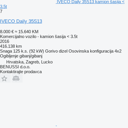
IVECO Daily 35S13 kamion šasija <
3.5t
7
IVECO Daily 35S13
8.000 €
≈ 15.640 KM
Komercijalno vozilo - kamion šasija < 3.5t
2016
416.138 km
Snaga
125 k.s. (92 kW)
Gorivo
dizel
Osovinska konfiguracija
4x2
Ogibljenje
gibanj/gibanj
Hrvatska, Zagreb, Lucko
BENUSSI d.o.o.
Kontaktirajte prodavca