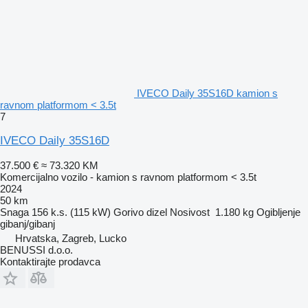
IVECO Daily 35S16D kamion s
ravnom platformom < 3.5t
7
IVECO Daily 35S16D
37.500 €
≈ 73.320 KM
Komercijalno vozilo - kamion s ravnom platformom < 3.5t
2024
50 km
Snaga
156 k.s. (115 kW)
Gorivo
dizel
Nosivost
1.180 kg
Ogibljenje
gibanj/gibanj
Hrvatska, Zagreb, Lucko
BENUSSI d.o.o.
Kontaktirajte prodavca