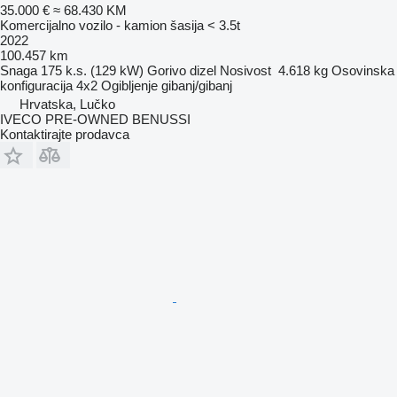
35.000 €
≈ 68.430 KM
Komercijalno vozilo - kamion šasija < 3.5t
2022
100.457 km
Snaga
175 k.s. (129 kW)
Gorivo
dizel
Nosivost
4.618 kg
Osovinska
konfiguracija
4x2
Ogibljenje
gibanj/gibanj
Hrvatska, Lučko
IVECO PRE-OWNED BENUSSI
Kontaktirajte prodavca