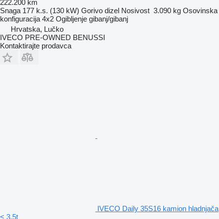
222.200 km
Snaga
177 k.s. (130 kW)
Gorivo
dizel
Nosivost
3.090 kg
Osovinska
konfiguracija
4x2
Ogibljenje
gibanj/gibanj
Hrvatska, Lučko
IVECO PRE-OWNED BENUSSI
Kontaktirajte prodavca
IVECO Daily 35S16 kamion hladnjača
< 3.5t