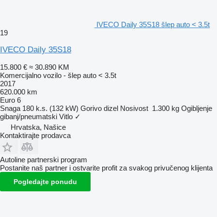
IVECO Daily 35S18 šlep auto < 3.5t
19
IVECO Daily 35S18
15.800 €
≈ 30.890 KM
Komercijalno vozilo - šlep auto < 3.5t
2017
620.000 km
Euro 6
Snaga
180 k.s. (132 kW)
Gorivo
dizel
Nosivost
1.300 kg
Ogibljenje
gibanj/pneumatski
Vitlo
✓
Hrvatska, Našice
Kontaktirajte prodavca
Autoline partnerski program
Postanite naš partner i ostvarite profit za svakog privučenog klijenta
Pogledajte ponudu