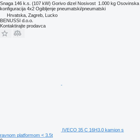
Snaga
146 k.s. (107 kW)
Gorivo
dizel
Nosivost
1.000 kg
Osovinska
konfiguracija
4x2
Ogibljenje
pneumatski/pneumatski
Hrvatska, Zagreb, Lucko
BENUSSI d.o.o.
Kontaktirajte prodavca
IVECO 35 C 16H3.0 kamion s
ravnom platformom < 3.5t