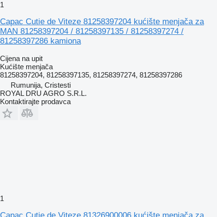
1
Capac Cutie de Viteze 81258397204 kućište menjača za
MAN 81258397204 / 81258397135 / 81258397274 /
81258397286 kamiona
Cijena na upit
Kućište menjača
81258397204, 81258397135, 81258397274, 81258397286
Rumunija, Cristesti
ROYAL DRU AGRO S.R.L.
Kontaktirajte prodavca
1
Capac Cutie de Viteze 81326900006 kućište menjača za