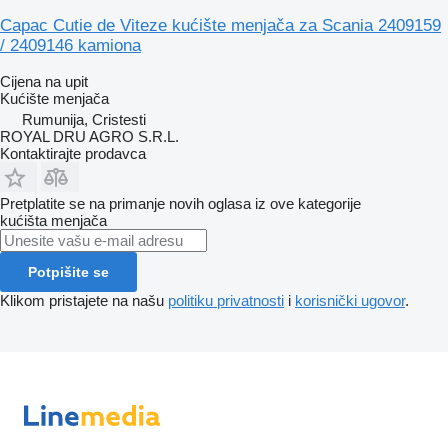
Capac Cutie de Viteze kućište menjača za Scania 2409159
/ 2409146 kamiona
Cijena na upit
Kućište menjača
Rumunija, Cristesti
ROYAL DRU AGRO S.R.L.
Kontaktirajte prodavca
Pretplatite se na primanje novih oglasa iz ove kategorije
kućišta menjača
Potpišite se
Klikom pristajete na našu
politiku privatnosti
i
korisnički ugovor
.