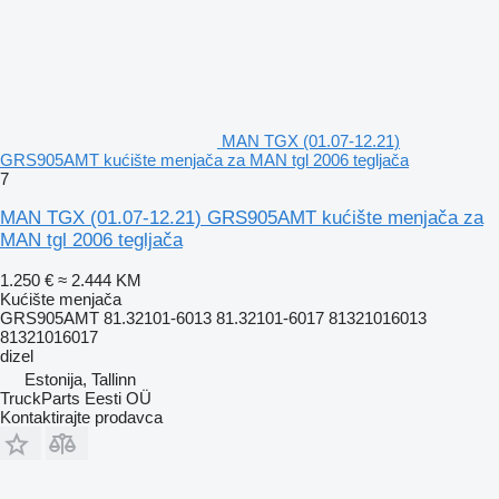
MAN TGX (01.07-12.21)
GRS905AMT kućište menjača za MAN tgl 2006 tegljača
7
MAN TGX (01.07-12.21) GRS905AMT kućište menjača za
MAN tgl 2006 tegljača
1.250 €
≈ 2.444 KM
Kućište menjača
GRS905AMT 81.32101-6013 81.32101-6017 81321016013
81321016017
dizel
Estonija, Tallinn
TruckParts Eesti OÜ
Kontaktirajte prodavca