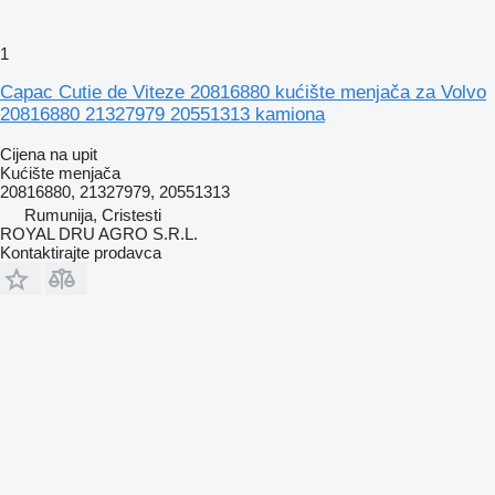
1
Capac Cutie de Viteze 20816880 kućište menjača za Volvo
20816880 21327979 20551313 kamiona
Cijena na upit
Kućište menjača
20816880, 21327979, 20551313
Rumunija, Cristesti
ROYAL DRU AGRO S.R.L.
Kontaktirajte prodavca