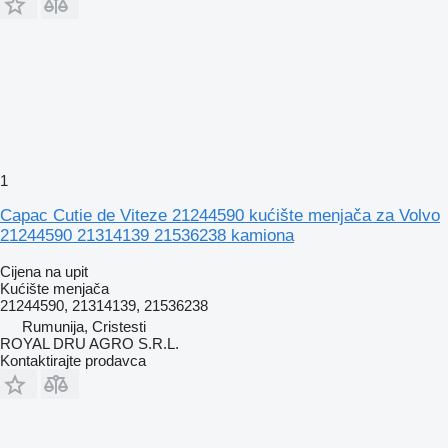
1
Capac Cutie de Viteze 21244590 kućište menjača za Volvo
21244590 21314139 21536238 kamiona
Cijena na upit
Kućište menjača
21244590, 21314139, 21536238
Rumunija, Cristesti
ROYAL DRU AGRO S.R.L.
Kontaktirajte prodavca