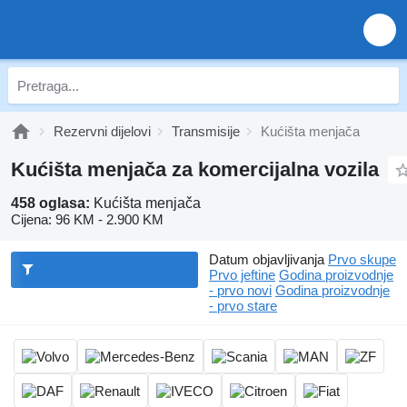
Rezervni dijelovi
Transmisije
Kućišta menjača
Kućišta menjača za komercijalna vozila
458 oglasa:
Kućišta menjača
Cijena:
96 KM - 2.900 KM
Datum objavljivanja
Prvo skupe
Prvo jeftine
Godina proizvodnje
- prvo novi
Godina proizvodnje
- prvo stare