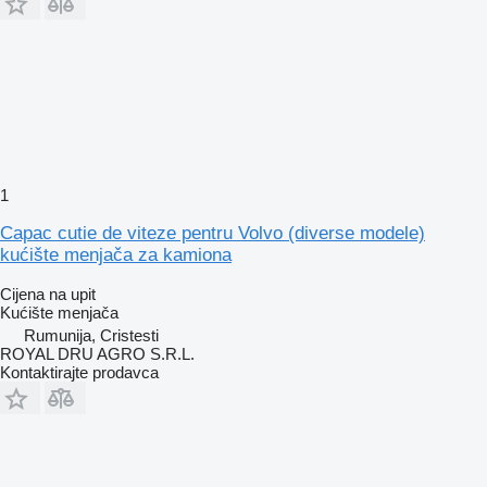
1
Capac cutie de viteze pentru Volvo (diverse modele)
kućište menjača za kamiona
Cijena na upit
Kućište menjača
Rumunija, Cristesti
ROYAL DRU AGRO S.R.L.
Kontaktirajte prodavca