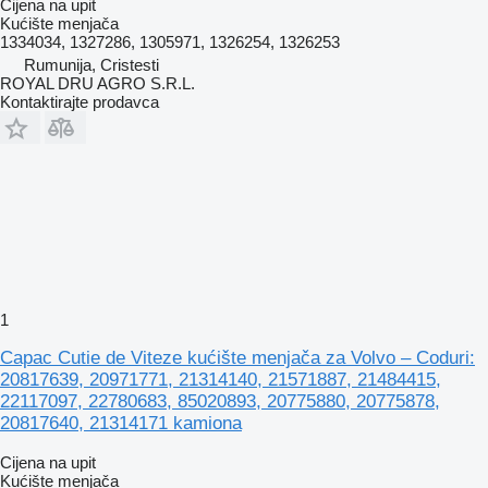
Cijena na upit
Kućište menjača
1334034, 1327286, 1305971, 1326254, 1326253
Rumunija, Cristesti
ROYAL DRU AGRO S.R.L.
Kontaktirajte prodavca
1
Capac Cutie de Viteze kućište menjača za Volvo – Coduri:
20817639, 20971771, 21314140, 21571887, 21484415,
22117097, 22780683, 85020893, 20775880, 20775878,
20817640, 21314171 kamiona
Cijena na upit
Kućište menjača