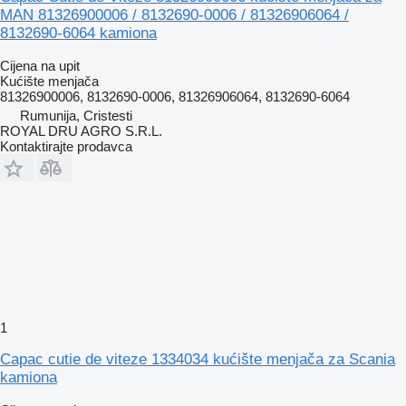
MAN 81326900006 / 8132690-0006 / 81326906064 /
8132690-6064 kamiona
Cijena na upit
Kućište menjača
81326900006, 8132690-0006, 81326906064, 8132690-6064
Rumunija, Cristesti
ROYAL DRU AGRO S.R.L.
Kontaktirajte prodavca
1
Capac cutie de viteze 1334034 kućište menjača za Scania
kamiona