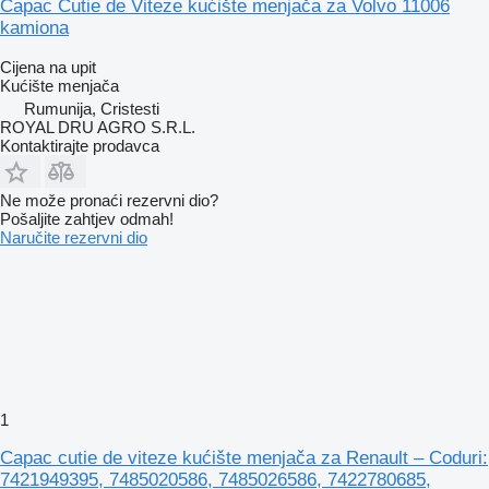
Capac Cutie de Viteze kućište menjača za Volvo 11006
kamiona
Cijena na upit
Kućište menjača
Rumunija, Cristesti
ROYAL DRU AGRO S.R.L.
Kontaktirajte prodavca
Ne može pronaći rezervni dio?
Pošaljite zahtjev odmah!
Naručite rezervni dio
1
Capac cutie de viteze kućište menjača za Renault – Coduri:
7421949395, 7485020586, 7485026586, 7422780685,