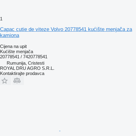
1
Capac cutie de viteze Volvo 20778541 kućište menjača za
kamiona
Cijena na upit
Kućište menjača
20778541 / 7420778541
Rumunija, Cristesti
ROYAL DRU AGRO S.R.L.
Kontaktirajte prodavca