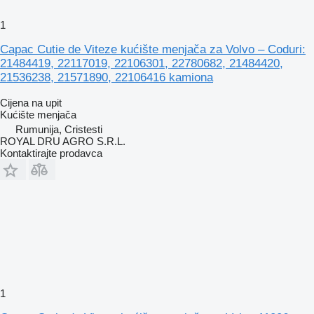
1
Capac Cutie de Viteze kućište menjača za Volvo – Coduri:
21484419, 22117019, 22106301, 22780682, 21484420,
21536238, 21571890, 22106416 kamiona
Cijena na upit
Kućište menjača
Rumunija, Cristesti
ROYAL DRU AGRO S.R.L.
Kontaktirajte prodavca
1