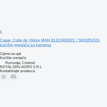
1
Capac Cutie de Viteze MAN 81322400021 / 5001851531
kućište menjača za kamiona
Cijena na upit
Kućište menjača
Rumunija, Cristesti
ROYAL DRU AGRO S.R.L.
Kontaktirajte prodavca