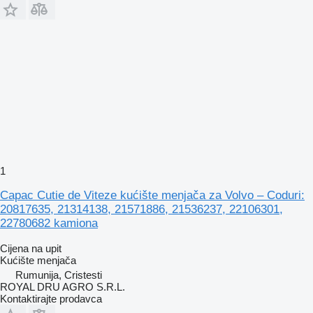
1
Capac Cutie de Viteze kućište menjača za Volvo – Coduri:
20817635, 21314138, 21571886, 21536237, 22106301,
22780682 kamiona
Cijena na upit
Kućište menjača
Rumunija, Cristesti
ROYAL DRU AGRO S.R.L.
Kontaktirajte prodavca