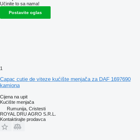
Učinite to sa nama!
Postavite oglas
1
Capac cutie de viteze kućište menjača za DAF 1697690
kamiona
Cijena na upit
Kućište menjača
Rumunija, Cristesti
ROYAL DRU AGRO S.R.L.
Kontaktirajte prodavca