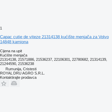
1
Capac cutie de viteze 21314138 kućište menjača za Volvo
14848 kamiona
Cijena na upit
Kućište menjača
21314138, 21571886, 21536237, 22106301, 22780682, 21314139,
21244590, 21536238
Rumunija, Cristesti
ROYAL DRU AGRO S.R.L.
Kontaktirajte prodavca