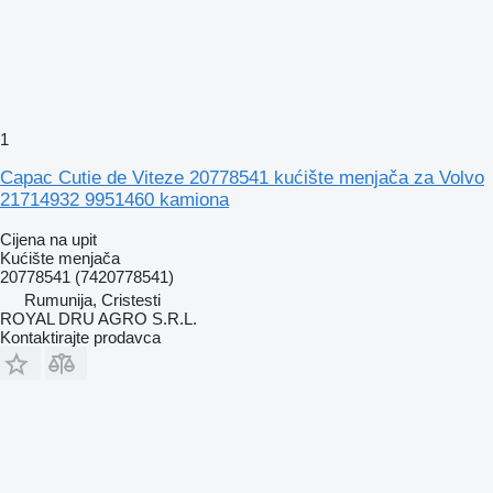
1
Capac Cutie de Viteze 20778541 kućište menjača za Volvo
21714932 9951460 kamiona
Cijena na upit
Kućište menjača
20778541 (7420778541)
Rumunija, Cristesti
ROYAL DRU AGRO S.R.L.
Kontaktirajte prodavca