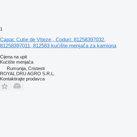
1
Capac Cutie de Viteze , Coduri: 81258397032,
81258397011, 812583 kućište menjača za kamiona
Cijena na upit
Kućište menjača
Rumunija, Cristesti
ROYAL DRU AGRO S.R.L.
Kontaktirajte prodavca