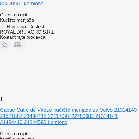
85020586 kamiona
Cijena na upit
Kućište menjača
Rumunija, Cristesti
ROYAL DRU AGRO S.R.L.
Kontaktirajte prodavca
1
Capac Cutie de Viteze kućište menjača za Volvo 21314140
21571887 21484415 22117097 22780683 21314141
21484416 21244590 kamiona
Cijena na upit
Kućište menjača