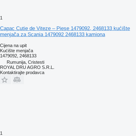
1
Capac Cutie de Viteze – Piese 1479092, 2468133 kućište
menjača za Scania 1479092 2468133 kamiona
Cijena na upit
Kućište menjača
1479092, 2468133
Rumunija, Cristesti
ROYAL DRU AGRO S.R.L.
Kontaktirajte prodavca
1