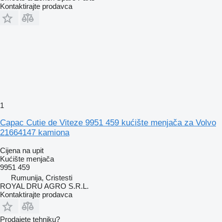
Kontaktirajte prodavca
1
Capac Cutie de Viteze 9951 459 kućište menjača za Volvo
21664147 kamiona
Cijena na upit
Kućište menjača
9951 459
Rumunija, Cristesti
ROYAL DRU AGRO S.R.L.
Kontaktirajte prodavca
Prodajete tehniku?