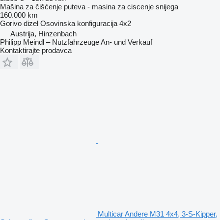
Mašina za čišćenje puteva - masina za ciscenje snijega
160.000 km
Gorivo
dizel
Osovinska konfiguracija
4x2
Austrija, Hinzenbach
Philipp Meindl – Nutzfahrzeuge An- und Verkauf
Kontaktirajte prodavca
Multicar Andere M31 4x4, 3-S-Kipper,