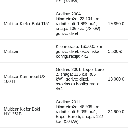
k.s. (78 kW)
Godina: 2004,
kilometraža: 23.104 km,
Multicar Kiefer Boki 1151
radnih sati: 1.969 m/č,
19.850 €
snaga: 106 k.s. (78 kW),
gorivo: dizel
Kilometraža: 160.000 km,
Multicar
gorivo: dizel, osovinska
5.500 €
konfiguracija: 4x2
Godina: 2001, Евро: Euro
2, snaga: 115 k.s. (85
Multicar Kommobil UX
kW), gorivo: dizel,
13.000 €
100 H
osovinska konfiguracija:
4x4
Godina: 2011,
kilometraža: 48.939 km,
Multicar Kiefer Boki
radnih sati: 5.095 m/č,
34.900 €
HY1251B
Евро: Euro 5, snaga: 122
k.s. (90 kW)