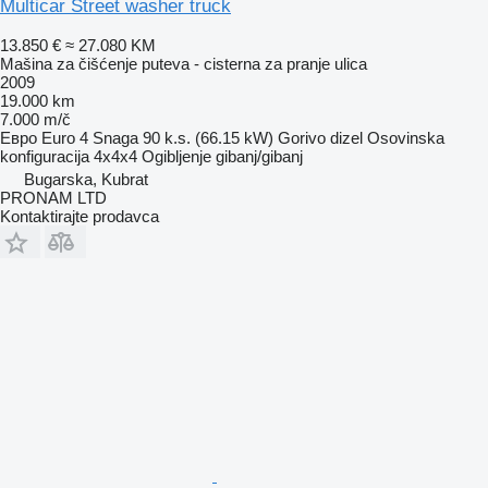
Multicar Street washer truck
13.850 €
≈ 27.080 KM
Mašina za čišćenje puteva - cisterna za pranje ulica
2009
19.000 km
7.000 m/č
Евро
Euro 4
Snaga
90 k.s. (66.15 kW)
Gorivo
dizel
Osovinska
konfiguracija
4x4x4
Ogibljenje
gibanj/gibanj
Bugarska, Kubrat
PRONAM LTD
Kontaktirajte prodavca