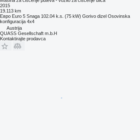
Mašina za čišćenje puteva - vozilo za čišćenje ulica
2015
19.113 km
Евро
Euro 5
Snaga
102.04 k.s. (75 kW)
Gorivo
dizel
Osovinska
konfiguracija
4x4
Austrija
QUASS Gesellschaft m.b.H
Kontaktirajte prodavca