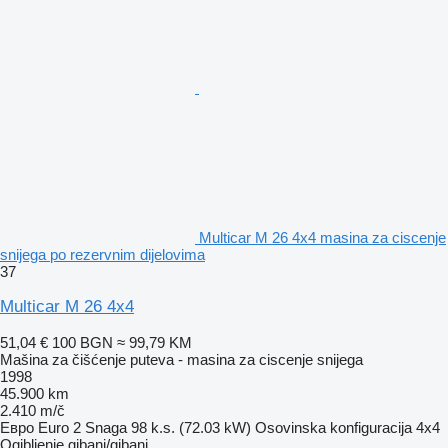
Multicar M 26 4x4 masina za ciscenje
snijega po rezervnim dijelovima
37
Multicar M 26 4x4
51,04 €
100 BGN
≈ 99,79 KM
Mašina za čišćenje puteva - masina za ciscenje snijega
1998
45.900 km
2.410 m/č
Евро
Euro 2
Snaga
98 k.s. (72.03 kW)
Osovinska konfiguracija
4x4
Ogibljenje
gibanj/gibanj