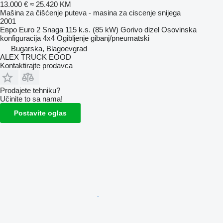
13.000 €
≈ 25.420 KM
Mašina za čišćenje puteva - masina za ciscenje snijega
2001
Евро
Euro 2
Snaga
115 k.s. (85 kW)
Gorivo
dizel
Osovinska
konfiguracija
4x4
Ogibljenje
gibanj/pneumatski
Bugarska, Blagoevgrad
ALEX TRUCK EOOD
Kontaktirajte prodavca
Prodajete tehniku?
Učinite to sa nama!
Postavite oglas