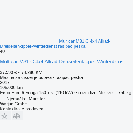
Multicar M31 C 4x4 Allrad-
Dreiseitenkipper-Winterdienst rasipač peska
40
Multicar M31 C 4x4 Allrad-Dreiseitenkipper-Winterdienst
37.990 €
≈ 74.280 KM
Mašina za čišćenje puteva - rasipač peska
2017
105.000 km
Евро
Euro 6
Snaga
150 k.s. (110 kW)
Gorivo
dizel
Nosivost
750 kg
Njemačka, Munster
Warjan GmbH
Kontaktirajte prodavca