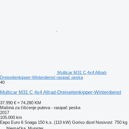
Multicar M31 C 4x4 Allrad-
Dreiseitenkipper-Winterdienst rasipač peska
40
Multicar M31 C 4x4 Allrad-Dreiseitenkipper-Winterdienst
37.990 €
≈ 74.280 KM
Mašina za čišćenje puteva - rasipač peska
2017
105.000 km
Евро
Euro 6
Snaga
150 k.s. (110 kW)
Gorivo
dizel
Nosivost
750 kg
Njemačka, Munster