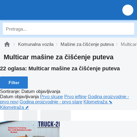
Komunalna vozila
Mašine za čišćenje puteva
Multica
Multicar mašine za čišćenje puteva
22 oglasa:
Multicar mašine za čišćenje puteva
Filter
Sortiranje
:
Datum objavljivanja
Datum objavljivanja
Prvo skupe
Prvo jeftine
Godina proizvodnje -
prvo novi
Godina proizvodnje - prvo stare
Kilometraža ⬊
Kilometraža ⬈