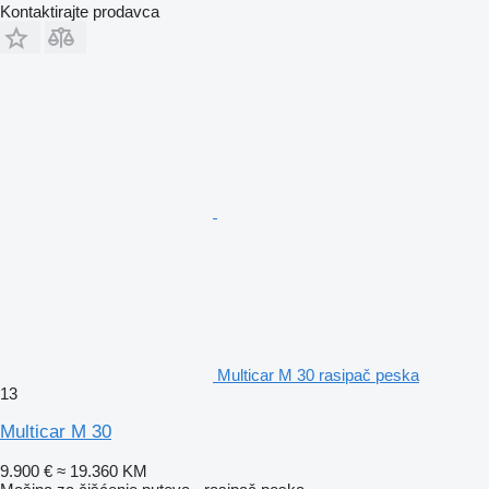
Kontaktirajte prodavca
Multicar M 30 rasipač peska
13
Multicar M 30
9.900 €
≈ 19.360 KM