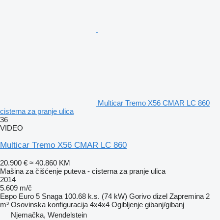
Multicar Tremo X56 CMAR LC 860
cisterna za pranje ulica
36
VIDEO
Multicar Tremo X56 CMAR LC 860
20.900 €
≈ 40.860 KM
Mašina za čišćenje puteva - cisterna za pranje ulica
2014
5.609 m/č
Евро
Euro 5
Snaga
100.68 k.s. (74 kW)
Gorivo
dizel
Zapremina
2
m³
Osovinska konfiguracija
4x4x4
Ogibljenje
gibanj/gibanj
Njemačka, Wendelstein