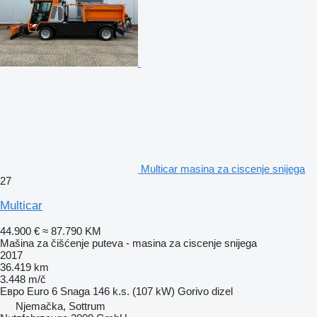
Multicar masina za ciscenje snijega
27
Multicar
44.900 €
≈ 87.790 KM
Mašina za čišćenje puteva - masina za ciscenje snijega
2017
36.419 km
3.448 m/č
Евро
Euro 6
Snaga
146 k.s. (107 kW)
Gorivo
dizel
Njemačka, Sottrum