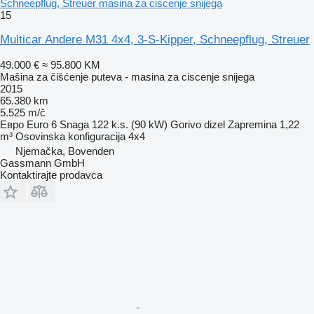
Schneepflug, Streuer masina za ciscenje snijega
15
Multicar Andere M31 4x4, 3-S-Kipper, Schneepflug, Streuer
49.000 €
≈ 95.800 KM
Mašina za čišćenje puteva - masina za ciscenje snijega
2015
65.380 km
5.525 m/č
Евро
Euro 6
Snaga
122 k.s. (90 kW)
Gorivo
dizel
Zapremina
1,22
m³
Osovinska konfiguracija
4x4
Njemačka, Bovenden
Gassmann GmbH
Kontaktirajte prodavca