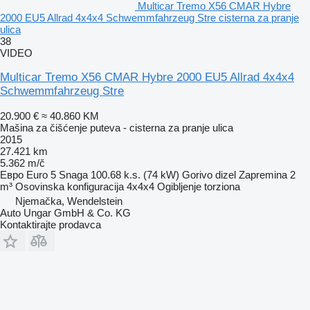
Multicar Tremo X56 CMAR Hybre
2000 EU5 Allrad 4x4x4 Schwemmfahrzeug Stre cisterna za pranje
ulica
38
VIDEO
Multicar Tremo X56 CMAR Hybre 2000 EU5 Allrad 4x4x4
Schwemmfahrzeug Stre
20.900 €
≈ 40.860 KM
Mašina za čišćenje puteva - cisterna za pranje ulica
2015
27.421 km
5.362 m/č
Евро
Euro 5
Snaga
100.68 k.s. (74 kW)
Gorivo
dizel
Zapremina
2
m³
Osovinska konfiguracija
4x4x4
Ogibljenje
torziona
Njemačka, Wendelstein
Auto Ungar GmbH & Co. KG
Kontaktirajte prodavca