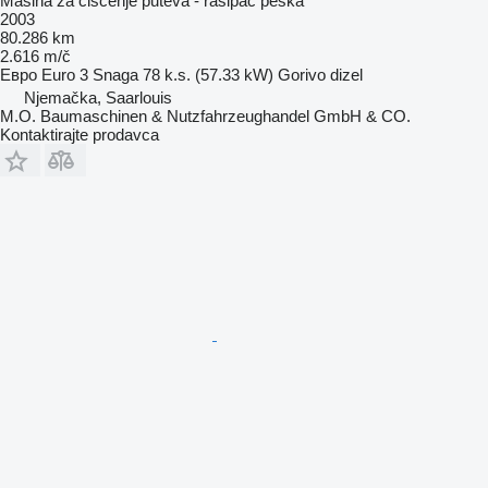
Mašina za čišćenje puteva - rasipač peska
2003
80.286 km
2.616 m/č
Евро
Euro 3
Snaga
78 k.s. (57.33 kW)
Gorivo
dizel
Njemačka, Saarlouis
M.O. Baumaschinen & Nutzfahrzeughandel GmbH & CO.
Kontaktirajte prodavca