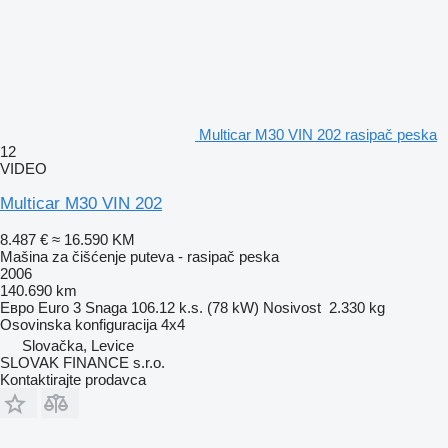
Multicar M30 VIN 202 rasipač peska
12
VIDEO
Multicar M30 VIN 202
8.487 €
≈ 16.590 KM
Mašina za čišćenje puteva - rasipač peska
2006
140.690 km
Евро
Euro 3
Snaga
106.12 k.s. (78 kW)
Nosivost
2.330 kg
Osovinska konfiguracija
4x4
Slovačka, Levice
SLOVAK FINANCE s.r.o.
Kontaktirajte prodavca