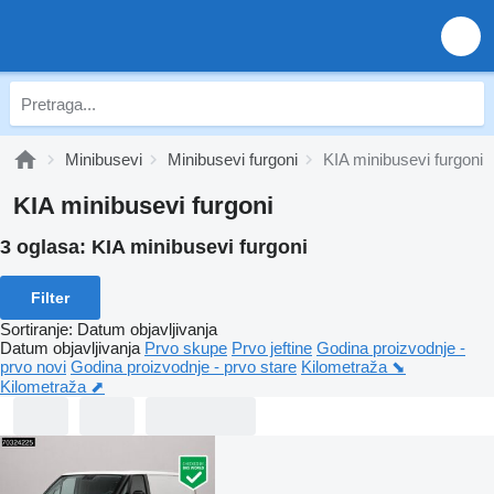
Minibusevi
Minibusevi furgoni
KIA minibusevi furgoni
KIA minibusevi furgoni
3 oglasa:
KIA minibusevi furgoni
Filter
Sortiranje
:
Datum objavljivanja
Datum objavljivanja
Prvo skupe
Prvo jeftine
Godina proizvodnje -
prvo novi
Godina proizvodnje - prvo stare
Kilometraža ⬊
Kilometraža ⬈