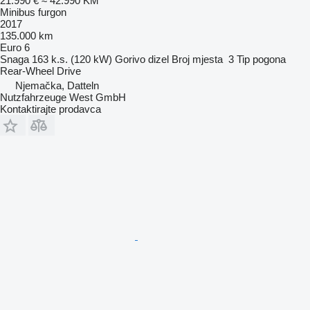
21.990 €
≈ 42.990 KM
Minibus furgon
2017
135.000 km
Euro 6
Snaga
163 k.s. (120 kW)
Gorivo
dizel
Broj mjesta
3
Tip pogona
Rear-Wheel Drive
Njemačka, Datteln
Nutzfahrzeuge West GmbH
Kontaktirajte prodavca