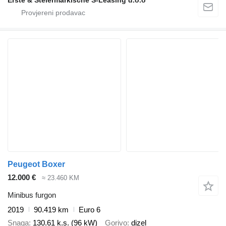
Erste & Steiermärkische S-Leasing d.o.o
Peugeot Boxer
12.000 €
≈ 23.460 KM
Minibus furgon
2019
90.419 km
Euro 6
Snaga
130.61 k.s. (96 kW)
Gorivo
dizel