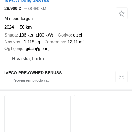
IVECO Daily 35S14V
29.900 €
≈ 58.460 KM
Minibus furgon
2024
50 km
Snaga
136 k.s. (100 kW)
Gorivo
dizel
Nosivost
1.118 kg
Zapremina
12,11 m³
Ogibljenje
gibanj/gibanj
Hrvatska, Lučko
IVECO PRE-OWNED BENUSSI