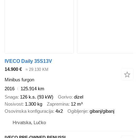
IVECO Daily 35S13V
14.900 €
≈ 29.130 KM
Minibus furgon
2016
125.914 km
Snaga
126 k.s. (93 kW)
Gorivo
dizel
Nosivost
1.300 kg
Zapremina
12 m³
Osovinska konfiguracija
4x2
Ogibljenje
gibanj/gibanj
Hrvatska, Lučko
IVECO PRE-OWNED BENUSSI