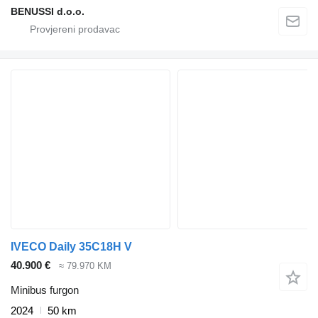
BENUSSI d.o.o.
IVECO Daily 35C18H V
40.900 €
≈ 79.970 KM
Minibus furgon
2024
50 km