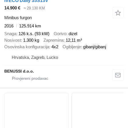
IVECO Daily 35S13V
14.900 €
≈ 29.130 KM
Minibus furgon
2016
125.914 km
Snaga
126 k.s. (93 kW)
Gorivo
dizel
Nosivost
1.300 kg
Zapremina
12,11 m³
Osovinska konfiguracija
4x2
Ogibljenje
gibanj/gibanj
Hrvatska, Zagreb, Lucko
BENUSSI d.o.o.