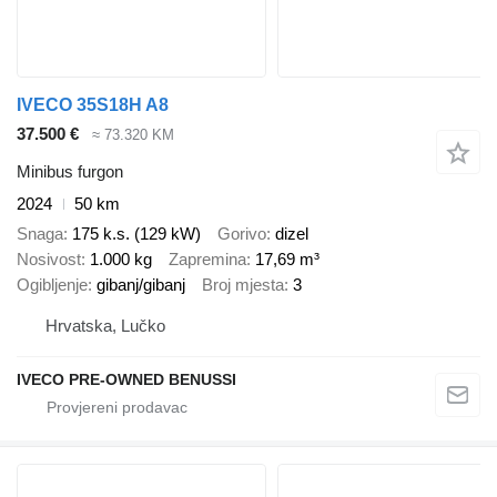
IVECO 35S18H A8
37.500 €
≈ 73.320 KM
Minibus furgon
2024
50 km
Snaga
175 k.s. (129 kW)
Gorivo
dizel
Nosivost
1.000 kg
Zapremina
17,69 m³
Ogibljenje
gibanj/gibanj
Broj mjesta
3
Hrvatska, Lučko
IVECO PRE-OWNED BENUSSI