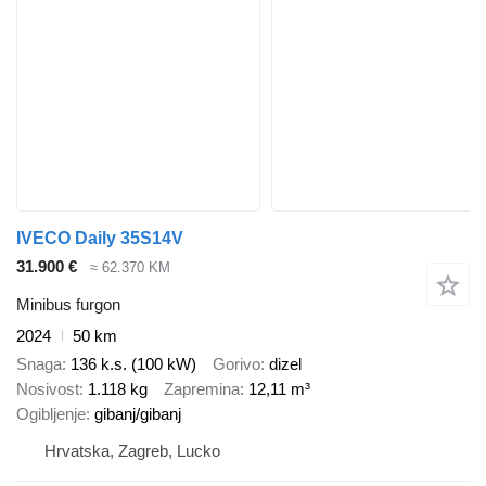
IVECO Daily 35S14V
31.900 €
≈ 62.370 KM
Minibus furgon
2024
50 km
Snaga
136 k.s. (100 kW)
Gorivo
dizel
Nosivost
1.118 kg
Zapremina
12,11 m³
Ogibljenje
gibanj/gibanj
Hrvatska, Zagreb, Lucko