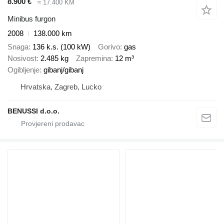
8.900 €
≈ 17.400 KM
Minibus furgon
2008
138.000 km
Snaga
136 k.s. (100 kW)
Gorivo
gas
Nosivost
2.485 kg
Zapremina
12 m³
Ogibljenje
gibanj/gibanj
Hrvatska, Zagreb, Lucko
BENUSSI d.o.o.