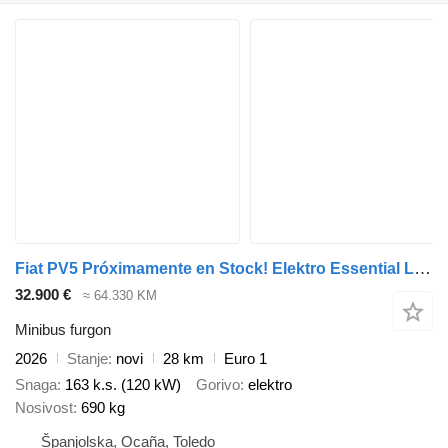
Fiat PV5 Próximamente en Stock! Elektro Essential Long Range 71,2 kWh
32.900 €
≈ 64.330 KM
Minibus furgon
2026
Stanje
novi
28 km
Euro 1
Snaga
163 k.s. (120 kW)
Gorivo
elektro
Nosivost
690 kg
Španjolska, Ocaña, Toledo