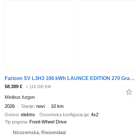
Farizon SV L3H3 106 kWh LAUNCE EDITION 270 Graden deuren Trekhaak 220v i
58.389 €
≈ 114.200 KM
Minibus furgon
2026
Stanje
novi
10 km
Gorivo
elektro
Osovinska konfiguracija
4x2
Tip pogona
Front-Wheel Drive
Nizozemska, Roosendaal