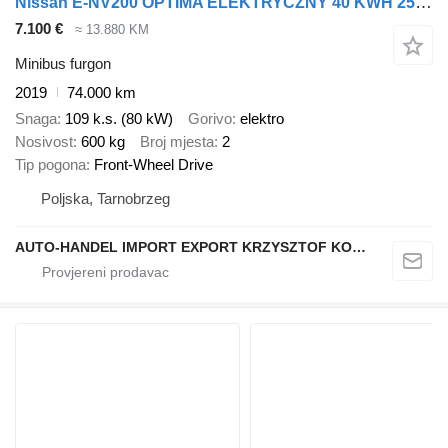
Nissan E-NV200 OPTIMA ELEKTRYCZNY 40 KWH 250 km KLIMA KAMERA
7.100 €
≈ 13.880 KM
Minibus furgon
2019
74.000 km
Snaga
109 k.s. (80 kW)
Gorivo
elektro
Nosivost
600 kg
Broj mjesta
2
Tip pogona
Front-Wheel Drive
Poljska, Tarnobrzeg
AUTO-HANDEL IMPORT EXPORT KRZYSZTOF KONEFAŁ