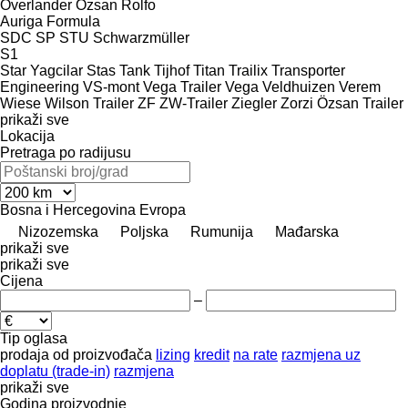
Overlander
Ozsan
Rolfo
Auriga
Formula
SDC
SP
STU
Schwarzmüller
S1
Star Yagcilar
Stas
Tank
Tijhof
Titan
Trailix
Transporter
Engineering
VS-mont
Vega Trailer
Vega
Veldhuizen
Verem
Wiese
Wilson Trailer
ZF
ZW-Trailer
Ziegler
Zorzi
Özsan Trailer
prikaži sve
Lokacija
Pretraga po radijusu
Bosna i Hercegovina
Evropa
Nizozemska
Poljska
Rumunija
Mađarska
prikaži sve
prikaži sve
Cijena
–
Tip oglasa
prodaja
od proizvođača
lizing
kredit
na rate
razmjena uz
doplatu (trade-in)
razmjena
prikaži sve
Godina proizvodnje