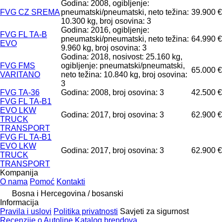
Godina: 2008, ogibljenje:
FVG CZ SREMA
pneumatski/pneumatski, neto težina:
39.900 €
10.300 kg, broj osovina: 3
Godina: 2016, ogibljenje:
FVG FL TA-B
pneumatski/pneumatski, neto težina:
64.990 €
EVO
9.960 kg, broj osovina: 3
Godina: 2018, nosivost: 25.160 kg,
FVG FMS
ogibljenje: pneumatski/pneumatski,
65.000 €
VARITANO
neto težina: 10.840 kg, broj osovina:
3
FVG TA-36
Godina: 2008, broj osovina: 3
42.500 €
FVG FL TA-B1
EVO LKW
Godina: 2017, broj osovina: 3
62.900 €
TRUCK
TRANSPORT
FVG FL TA-B1
EVO LKW
Godina: 2017, broj osovina: 3
62.900 €
TRUCK
TRANSPORT
Kompanija
O nama
Pomoć
Kontakti
Bosna i Hercegovina / bosanski
Informacija
Pravila i uslovi
Politika privatnosti
Savjeti za sigurnost
Recenzije o Autoline
Katalog brendova