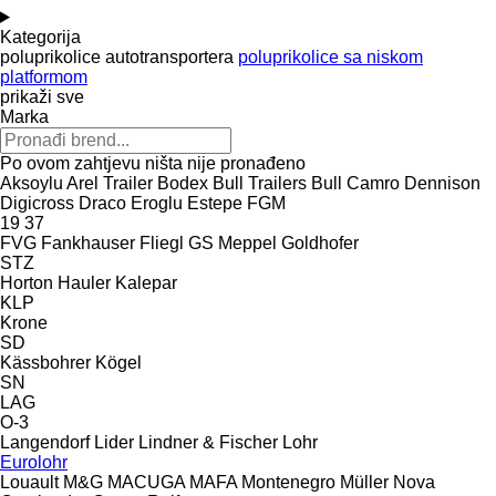
Kategorija
poluprikolice autotransportera
poluprikolice sa niskom
platformom
prikaži sve
Marka
Po ovom zahtjevu ništa nije pronađeno
Aksoylu
Arel Trailer
Bodex
Bull Trailers
Bull
Camro
Dennison
Digicross
Draco
Eroglu
Estepe
FGM
19
37
FVG
Fankhauser
Fliegl
GS Meppel
Goldhofer
STZ
Horton Hauler
Kalepar
KLP
Krone
SD
Kässbohrer
Kögel
SN
LAG
O-3
Langendorf
Lider
Lindner & Fischer
Lohr
Eurolohr
Louault
M&G
MACUGA
MAFA
Montenegro
Müller
Nova