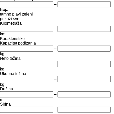
–
Boja
tamno plavi
zeleni
prikaži sve
Kilometraža
–
km
Karakteristike
Kapacitet podizanja
–
kg
Neto težina
–
kg
Ukupna težina
–
kg
Dužina
–
m
Širina
–