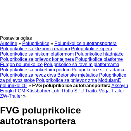
Postavite oglas
Autoline
»
Poluprikolice
»
Poluprikolice autotransportera
Poluprikolice sa kliznom ceradom
Poluprikolice kipera
Poluprikolice sa niskom platformom
Poluprikolice hladnjače
Poluprikolice za prijevoz kontejnera
Poluprikolice platforme
Furgon poluprikolice
Poluprikolice sa ravnim platformama
Poluprikolice sa pokretnim podom
Poluprikolice s ceradama
Poluprikolice za revoz drva
Betonske mješalice
Poluprikolice
za prijevoz stoke
Poluprikolice za prijevoz zrna
ModularnE
poluprikolicE
»
FVG poluprikolice autotransportera
Aksoylu
Eroglu
FGM
Kässbohrer
Lohr
Rolfo
STU
Trailix
Vega Trailer
ZW-Trailer
»
FVG poluprikolice
autotransportera