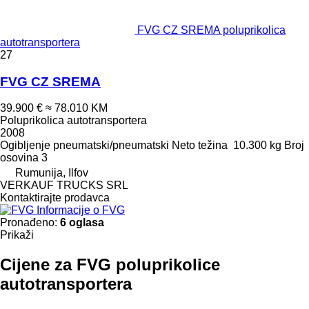
FVG CZ SREMA poluprikolica
autotransportera
27
FVG CZ SREMA
39.900 €
≈ 78.010 KM
Poluprikolica autotransportera
2008
Ogibljenje
pneumatski/pneumatski
Neto težina
10.300 kg
Broj
osovina
3
Rumunija, Ilfov
VERKAUF TRUCKS SRL
Kontaktirajte prodavca
Informacije o FVG
Pronađeno:
6 oglasa
Prikaži
Cijene za FVG poluprikolice
autotransportera