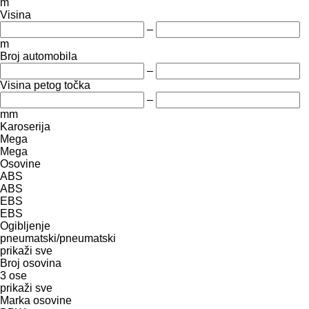
m
Visina
–
m
Broj automobila
–
Visina petog točka
–
mm
Karoserija
Mega
Mega
Osovine
ABS
ABS
EBS
EBS
Ogibljenje
pneumatski/pneumatski
prikaži sve
Broj osovina
3 ose
prikaži sve
Marka osovine