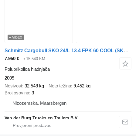
VIDEO
Schmitz Cargobull SKO 24/L-13.4 FPK 60 COOL (SKO24) 3 Ass koeloplegger Hangwerk
7.950 €
≈ 15.540 KM
Poluprikolica hladnjača
2009
Nosivost
32.548 kg
Neto težina
9.452 kg
Broj osovina
3
Nizozemska, Maarsbergen
Van der Burg Trucks en Trailers B.V.