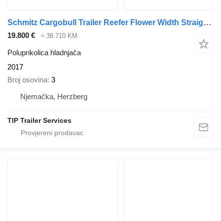
Schmitz Cargobull Trailer Reefer Flower Width Straight
(6
19.800 €
≈ 38.710 KM
Poluprikolica hladnjača
2017
Broj osovina
3
Njemačka, Herzberg
TIP Trailer Services