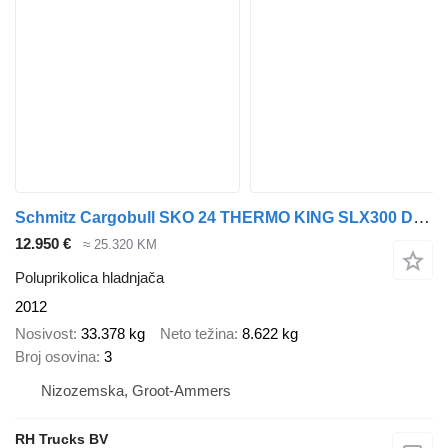
Schmitz Cargobull SKO 24 THERMO KING SLX300 D E 3 AXLE TÜV TILL 03-2026
12.950 €
≈ 25.320 KM
Poluprikolica hladnjača
2012
Nosivost
33.378 kg
Neto težina
8.622 kg
Broj osovina
3
Nizozemska, Groot-Ammers
RH Trucks BV