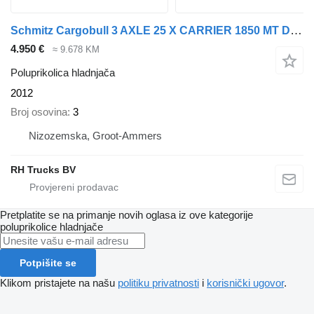
Schmitz Cargobull 3 AXLE 25 X CARRIER 1850 MT D/E SAF AXELS
4.950 €
≈ 9.678 KM
Poluprikolica hladnjača
2012
Broj osovina
3
Nizozemska, Groot-Ammers
RH Trucks BV
Pretplatite se na primanje novih oglasa iz ove kategorije
poluprikolice hladnjače
Potpišite se
Klikom pristajete na našu
politiku privatnosti
i
korisnički ugovor
.