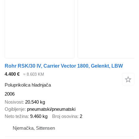
Rohr RSK/30 IV, Carrier Vector 1800, Gelenkt, LBW
4.400 €
≈ 8.603 KM
Poluprikolica hladnjača
2006
Nosivost
20.540 kg
Ogibljenje
pneumatski/pneumatski
Neto težina
9.460 kg
Broj osovina
2
Njemačka, Sittensen