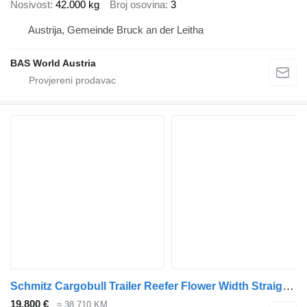
Nosivost
42.000 kg
Broj osovina
3
Austrija, Gemeinde Bruck an der Leitha
BAS World Austria
Schmitz Cargobull Trailer Reefer Flower Width Straight
(6
19.800 €
≈ 38.710 KM