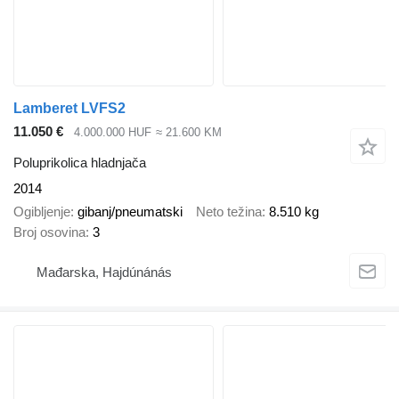
Lamberet LVFS2
11.050 €
4.000.000 HUF
≈ 21.600 KM
Poluprikolica hladnjača
2014
Ogibljenje
gibanj/pneumatski
Neto težina
8.510 kg
Broj osovina
3
Mađarska, Hajdúnánás