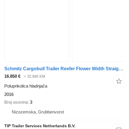
Schmitz Cargobull Trailer Reefer Flower Width Straight
(5
16.850 €
≈ 32.940 KM
Poluprikolica hladnjača
2016
Broj osovina
3
Nizozemska, Grubbenvorst
TIP Trailer Services Netherlands B.V.