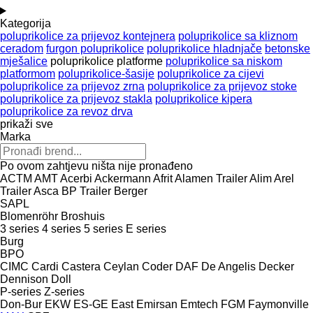
Kategorija
poluprikolice za prijevoz kontejnera
poluprikolice sa kliznom
ceradom
furgon poluprikolice
poluprikolice hladnjače
betonske
mješalice
poluprikolice platforme
poluprikolice sa niskom
platformom
poluprikolice-šasije
poluprikolice za cijevi
poluprikolice za prijevoz zrna
poluprikolice za prijevoz stoke
poluprikolice za prijevoz stakla
poluprikolice kipera
poluprikolice za revoz drva
prikaži sve
Marka
Po ovom zahtjevu ništa nije pronađeno
ACTM
AMT
Acerbi
Ackermann
Afrit
Alamen Trailer
Alim
Arel
Trailer
Asca
BP Trailer
Berger
SAPL
Blomenröhr
Broshuis
3 series
4 series
5 series
E series
Burg
BPO
CIMC
Cardi
Castera
Ceylan
Coder
DAF
De Angelis
Decker
Dennison
Doll
P-series
Z-series
Don-Bur
EKW
ES-GE
East
Emirsan
Emtech
FGM
Faymonville