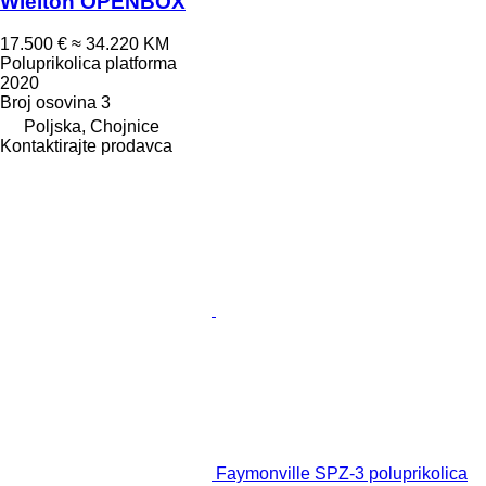
Wielton OPENBOX
17.500 €
≈ 34.220 KM
Poluprikolica platforma
2020
Broj osovina
3
Poljska, Chojnice
Kontaktirajte prodavca
Faymonville SPZ-3 poluprikolica