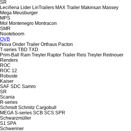
SR
Leciñena
Lider
LinTrailers
MAX Trailer
Makinsan
Massey
Mega
Meusburger
MPS
Mol
Montenegro
Montracon
SMR
Nooteboom
OVB
Nova
Onder Trailer
Orthaus
Pacton
T-series
TBD
TXD
Prim-Ball
Ram Treyler
Raptor Trailer
Reis Treyler
Reitnouer
Renders
ROC
ROC 12
Robuste
Kaiser
SAF
SDC
Samro
SR
Scania
R-series
Schmidt
Schmitz Cargobull
MEGA
S-series
SCB
SCS
SPR
Schwarzmüller
S1
SPA
Schweriner