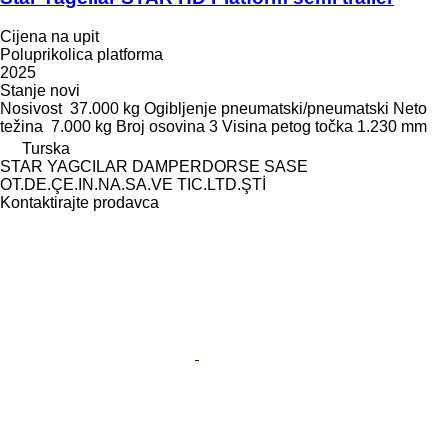
Cijena na upit
Poluprikolica platforma
2025
Stanje
novi
Nosivost
37.000 kg
Ogibljenje
pneumatski/pneumatski
Neto
težina
7.000 kg
Broj osovina
3
Visina petog točka
1.230 mm
Turska
STAR YAGCILAR DAMPERDORSE SASE
OT.DE.ÇE.IN.NA.SA.VE TIC.LTD.ŞTİ
Kontaktirajte prodavca