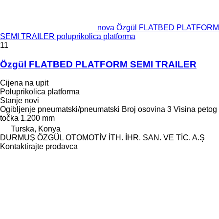
nova Özgül FLATBED PLATFORM
SEMI TRAILER poluprikolica platforma
11
Özgül FLATBED PLATFORM SEMI TRAILER
Cijena na upit
Poluprikolica platforma
Stanje
novi
Ogibljenje
pneumatski/pneumatski
Broj osovina
3
Visina petog
točka
1.200 mm
Turska, Konya
DURMUŞ ÖZGÜL OTOMOTİV İTH. İHR. SAN. VE TİC. A.Ş
Kontaktirajte prodavca