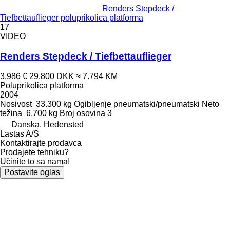
Renders Stepdeck /
Tiefbettauflieger poluprikolica platforma
17
VIDEO
Renders Stepdeck / Tiefbettauflieger
3.986 €
29.800 DKK
≈ 7.794 KM
Poluprikolica platforma
2004
Nosivost
33.300 kg
Ogibljenje
pneumatski/pneumatski
Neto
težina
6.700 kg
Broj osovina
3
Danska, Hedensted
Lastas A/S
Kontaktirajte prodavca
Prodajete tehniku?
Učinite to sa nama!
Postavite oglas