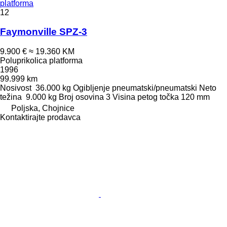
platforma
12
Faymonville SPZ-3
9.900 €
≈ 19.360 KM
Poluprikolica platforma
1996
99.999 km
Nosivost
36.000 kg
Ogibljenje
pneumatski/pneumatski
Neto
težina
9.000 kg
Broj osovina
3
Visina petog točka
120 mm
Poljska, Chojnice
Kontaktirajte prodavca