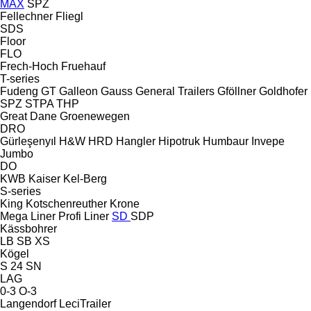
MAX
SPZ
Fellechner
Fliegl
SDS
Floor
FLO
Frech-Hoch
Fruehauf
T-series
Fudeng
GT
Galleon
Gauss
General Trailers
Gföllner
Goldhofer
SPZ
STPA
THP
Great Dane
Groenewegen
DRO
Gürleşenyıl
H&W
HRD
Hangler
Hipotruk
Humbaur
Invepe
Jumbo
DO
KWB
Kaiser
Kel-Berg
S-series
King
Kotschenreuther
Krone
Mega Liner
Profi Liner
SD
SDP
Kässbohrer
LB
SB
XS
Kögel
S 24
SN
LAG
0-3
O-3
Langendorf
LeciTrailer