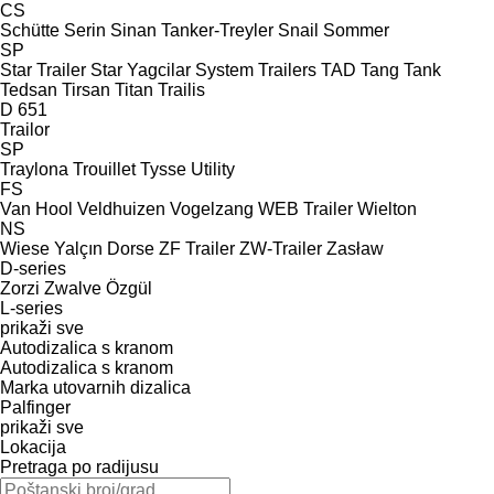
CS
Schütte
Serin
Sinan Tanker-Treyler
Snail
Sommer
SP
Star Trailer
Star Yagcilar
System Trailers
TAD
Tang
Tank
Tedsan
Tirsan
Titan
Trailis
D 651
Trailor
SP
Traylona
Trouillet
Tysse
Utility
FS
Van Hool
Veldhuizen
Vogelzang
WEB Trailer
Wielton
NS
Wiese
Yalçın Dorse
ZF Trailer
ZW-Trailer
Zasław
D-series
Zorzi
Zwalve
Özgül
L-series
prikaži sve
Autodizalica s kranom
Autodizalica s kranom
Marka utovarnih dizalica
Palfinger
prikaži sve
Lokacija
Pretraga po radijusu