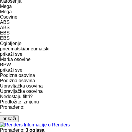
Karoserija
Mega
Mega
Osovine
ABS
ABS
EBS
EBS
Ogibljenje
pneumatski/pneumatski
prikaži sve
Marka osovine
BPW
prikaži sve
Podizna osovina
Podizna osovina
Upravljačka osovina
Upravljačka osovina
Nedostaju filtri?
Predložite izmjenu
Pronađeno:
-
prikaži
Informacije o Renders
Pronađeno:
3 oglasa