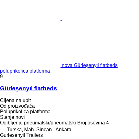
nova Gürleşenyıl flatbeds
poluprikolica platforma
9
Gürleşenyıl flatbeds
Cijena na upit
Od proizvođača
Poluprikolica platforma
Stanje
novi
Ogibljenje
pneumatski/pneumatski
Broj osovina
4
Turska, Mah. Sincan - Ankara
Gurlesenyil Trailers