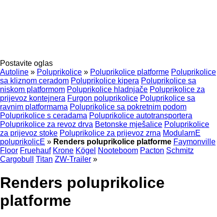
Postavite oglas
Autoline
»
Poluprikolice
»
Poluprikolice platforme
Poluprikolice
sa kliznom ceradom
Poluprikolice kipera
Poluprikolice sa
niskom platformom
Poluprikolice hladnjače
Poluprikolice za
prijevoz kontejnera
Furgon poluprikolice
Poluprikolice sa
ravnim platformama
Poluprikolice sa pokretnim podom
Poluprikolice s ceradama
Poluprikolice autotransportera
Poluprikolice za revoz drva
Betonske mješalice
Poluprikolice
za prijevoz stoke
Poluprikolice za prijevoz zrna
ModularnE
poluprikolicE
»
Renders poluprikolice platforme
Faymonville
Floor
Fruehauf
Krone
Kögel
Nooteboom
Pacton
Schmitz
Cargobull
Titan
ZW-Trailer
»
Renders poluprikolice
platforme