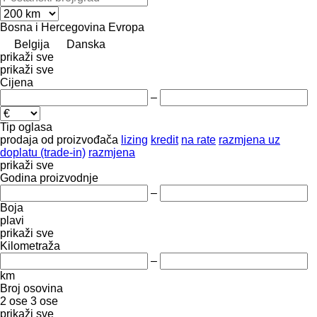
Bosna i Hercegovina
Evropa
Belgija
Danska
prikaži sve
prikaži sve
Cijena
–
Tip oglasa
prodaja
od proizvođača
lizing
kredit
na rate
razmjena uz
doplatu (trade-in)
razmjena
prikaži sve
Godina proizvodnje
–
Boja
plavi
prikaži sve
Kilometraža
–
km
Broj osovina
2 ose
3 ose
prikaži sve