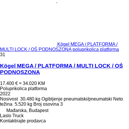
Kögel MEGA / PLATFORMA /
MULTI LOCK / OŚ PODNOSZONA poluprikolica platforma
31
Kögel MEGA / PLATFORMA / MULTI LOCK / OŚ
PODNOSZONA
17.400 €
≈ 34.020 KM
Poluprikolica platforma
2022
Nosivost
30.480 kg
Ogibljenje
pneumatski/pneumatski
Neto
težina
5.520 kg
Broj osovina
3
Mađarska, Budapest
Laslo Truck
Kontaktirajte prodavca