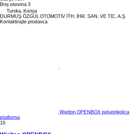
Broj osovina
3
Turska, Konya
DURMUŞ ÖZGÜL OTOMOTİV İTH. İHR. SAN. VE TİC. A.Ş
Kontaktirajte prodavca
Wielton OPENBOX poluprikolica
platforma
10