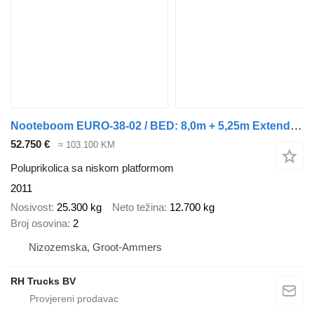
Nooteboom EURO-38-02 / BED: 8,0m + 5,25m Extendable = 13,25m total bed
52.750 €
≈ 103.100 KM
Poluprikolica sa niskom platformom
2011
Nosivost
25.300 kg
Neto težina
12.700 kg
Broj osovina
2
Nizozemska, Groot-Ammers
RH Trucks BV