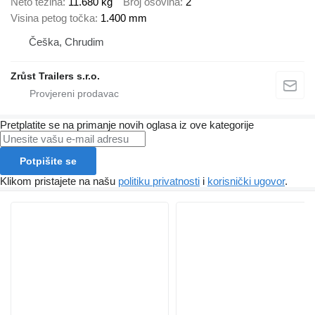
Neto težina
11.680 kg
Broj osovina
2
Visina petog točka
1.400 mm
Češka, Chrudim
Zrůst Trailers s.r.o.
Pretplatite se na primanje novih oglasa iz ove kategorije
Potpišite se
Klikom pristajete na našu
politiku privatnosti
i
korisnički ugovor
.