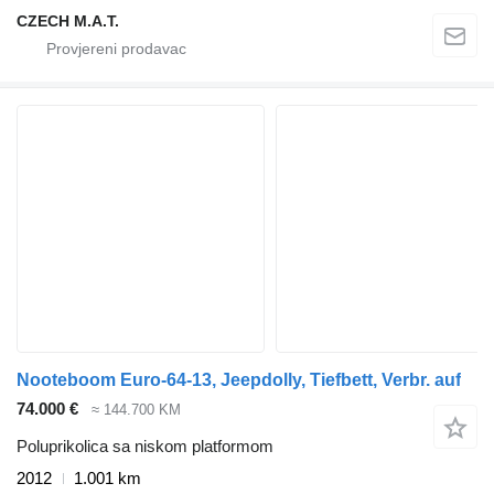
CZECH M.A.T.
Nooteboom Euro-64-13, Jeepdolly, Tiefbett, Verbr. auf
74.000 €
≈ 144.700 KM
Poluprikolica sa niskom platformom
2012
1.001 km