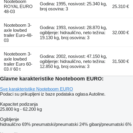
Nooteboom
Godina: 1995, nosivost: 25.340 kg,
ROYAL EURO
25.310 €
broj osovina: 3
48-03
Nooteboom 3-
Godina: 1993, nosivost: 28.870 kg,
axle lowbed
ogibljenje: hidraulično, neto težina:
32.000 €
trailer Euro-48-
19.130 kg, broj osovina: 3
03
Nooteboom 3-
Godina: 2002, nosivost: 47.150 kg,
axle lowbed
ogibljenje: hidraulično, neto težina:
31.500 €
trailer Euro 60-
12.850 kg, broj osovina: 3
03 // 60 t
Glavne karakteristike Nooteboom EURO:
Sve karakteristike Nooteboom EURO
Podaci su prikupljeni iz baze podataka oglasa Autoline.
Kapacitet podizanja
25.800 kg
-
62.200 kg
Ogibljenje
hidraulično
69%
pneumatski/pneumatski
24%
gibanj/pneumatski
6%