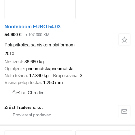
Nooteboom EURO 54-03
54.900 €
≈ 107.300 KM
Poluprikolica sa niskom platformom
2010
Nosivost
36.660 kg
Ogibljenje
pneumatski/pneumatski
Neto težina
17.340 kg
Broj osovina
3
Visina petog točka
1.250 mm
Češka, Chrudim
Zrůst Trailers s.r.o.