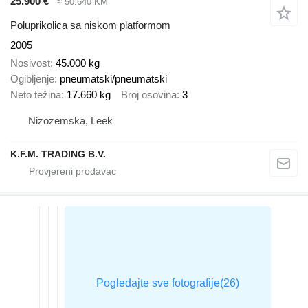
25.900 €
≈ 50.640 KM
Poluprikolica sa niskom platformom
2005
Nosivost
45.000 kg
Ogibljenje
pneumatski/pneumatski
Neto težina
17.660 kg
Broj osovina
3
Nizozemska, Leek
K.F.M. TRADING B.V.