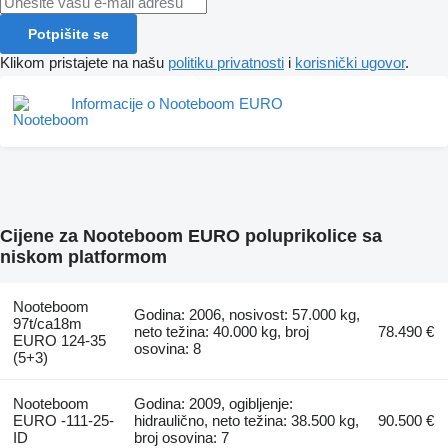
Potpišite se
Klikom pristajete na našu
politiku privatnosti
i
korisnički ugovor
.
Informacije o Nooteboom EURO
Cijene za Nooteboom EURO poluprikolice sa
niskom platformom
Nooteboom
Godina: 2006, nosivost: 57.000 kg,
97t/ca18m
neto težina: 40.000 kg, broj
78.490 €
EURO 124-35
osovina: 8
(5+3)
Nooteboom
Godina: 2009, ogibljenje:
EURO -111-25-
hidraulično, neto težina: 38.500 kg,
90.500 €
ID
broj osovina: 7