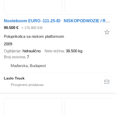
Nooteboom EURO -111-25-ID NISKOPODWOZIE / ROZCIĄGANA / INTERDOLL / LAWET
90.500 €
≈ 176.900 KM
Poluprikolica sa niskom platformom
2009
Ogibljenje
hidraulično
Neto težina
38.500 kg
Broj osovina
7
Mađarska, Budapest
Laslo Truck