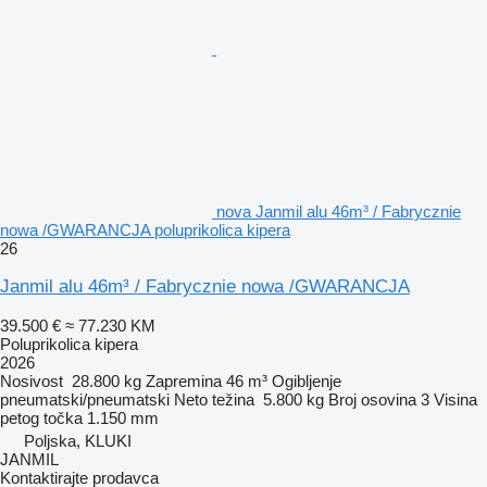
nova Janmil alu 46m³ / Fabrycznie
nowa /GWARANCJA poluprikolica kipera
26
Janmil alu 46m³ / Fabrycznie nowa /GWARANCJA
39.500 €
≈ 77.230 KM
Poluprikolica kipera
2026
Nosivost
28.800 kg
Zapremina
46 m³
Ogibljenje
pneumatski/pneumatski
Neto težina
5.800 kg
Broj osovina
3
Visina
petog točka
1.150 mm
Poljska, KLUKI
JANMIL
Kontaktirajte prodavca