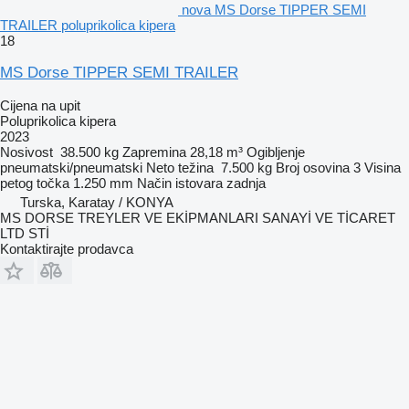
nova MS Dorse TIPPER SEMI
TRAILER poluprikolica kipera
18
MS Dorse TIPPER SEMI TRAILER
Cijena na upit
Poluprikolica kipera
2023
Nosivost
38.500 kg
Zapremina
28,18 m³
Ogibljenje
pneumatski/pneumatski
Neto težina
7.500 kg
Broj osovina
3
Visina
petog točka
1.250 mm
Način istovara
zadnja
Turska, Karatay / KONYA
MS DORSE TREYLER VE EKİPMANLARI SANAYİ VE TİCARET
LTD STİ
Kontaktirajte prodavca