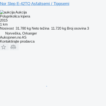
Nor Slep E-42TQ Asfaltsemi / Tippsemi
Aukcija
Poluprikolica kipera
2015
1 km
Nosivost
31.780 kg
Neto težina
11.720 kg
Broj osovina
3
Norveška, Orkanger
Auksjonen.no AS
Kontaktirajte prodavca