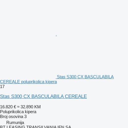
Stas S300 CX BASCULABILA
CEREALE poluprikolica kipera
17
Stas S300 CX BASCULABILA CEREALE
16.820 €
≈ 32.890 KM
Poluprikolica kipera
Broj osovina
3
Rumunija
BT LEASING TRANSILVANIA IFN SA