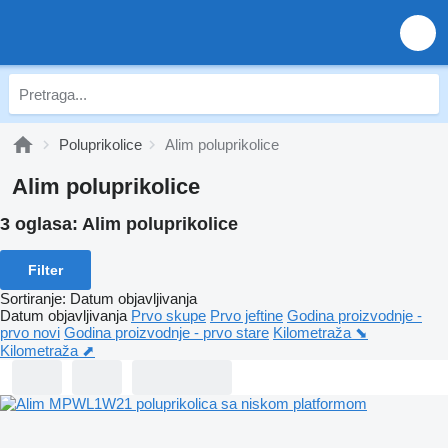
Poluprikolice
Alim poluprikolice
Alim poluprikolice
3 oglasa:
Alim poluprikolice
Filter
Sortiranje
:
Datum objavljivanja
Datum objavljivanja
Prvo skupe
Prvo jeftine
Godina proizvodnje -
prvo novi
Godina proizvodnje - prvo stare
Kilometraža ⬊
Kilometraža ⬈