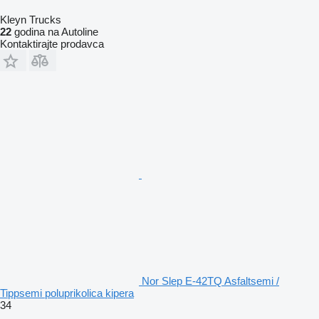
Kleyn Trucks
22
godina na Autoline
Kontaktirajte prodavca
Nor Slep E-42TQ Asfaltsemi /
Tippsemi poluprikolica kipera
34