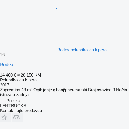
Bodex poluprikolica kipera
16
Bodex
14.400 €
≈ 28.150 KM
Poluprikolica kipera
2017
Zapremina
48 m³
Ogibljenje
gibanj/pneumatski
Broj osovina
3
Način
istovara
zadnja
Poljska
LENTRUCKS
Kontaktirajte prodavca