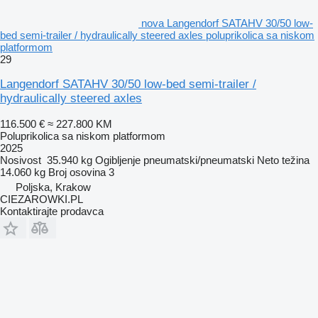
nova Langendorf SATAHV 30/50 low-
bed semi-trailer / hydraulically steered axles poluprikolica sa niskom
platformom
29
Langendorf SATAHV 30/50 low-bed semi-trailer /
hydraulically steered axles
116.500 €
≈ 227.800 KM
Poluprikolica sa niskom platformom
2025
Nosivost
35.940 kg
Ogibljenje
pneumatski/pneumatski
Neto težina
14.060 kg
Broj osovina
3
Poljska, Krakow
CIEZAROWKI.PL
Kontaktirajte prodavca