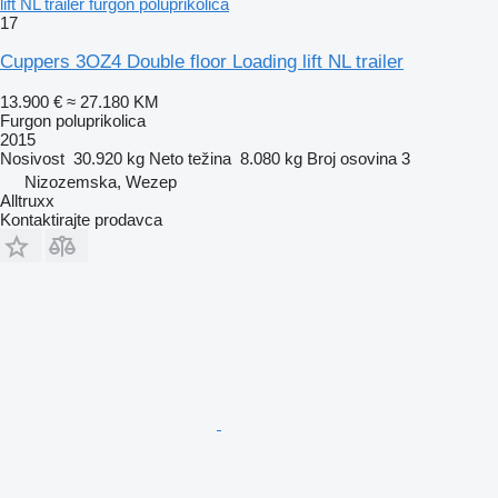
lift NL trailer furgon poluprikolica
17
Cuppers 3OZ4 Double floor Loading lift NL trailer
13.900 €
≈ 27.180 KM
Furgon poluprikolica
2015
Nosivost
30.920 kg
Neto težina
8.080 kg
Broj osovina
3
Nizozemska, Wezep
Alltruxx
Kontaktirajte prodavca