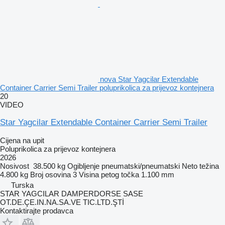
nova Star Yagcilar Extendable
Container Carrier Semi Trailer poluprikolica za prijevoz kontejnera
20
VIDEO
Star Yagcilar Extendable Container Carrier Semi Trailer
Cijena na upit
Poluprikolica za prijevoz kontejnera
2026
Nosivost
38.500 kg
Ogibljenje
pneumatski/pneumatski
Neto težina
4.800 kg
Broj osovina
3
Visina petog točka
1.100 mm
Turska
STAR YAGCILAR DAMPERDORSE SASE
OT.DE.ÇE.IN.NA.SA.VE TIC.LTD.ŞTİ
Kontaktirajte prodavca