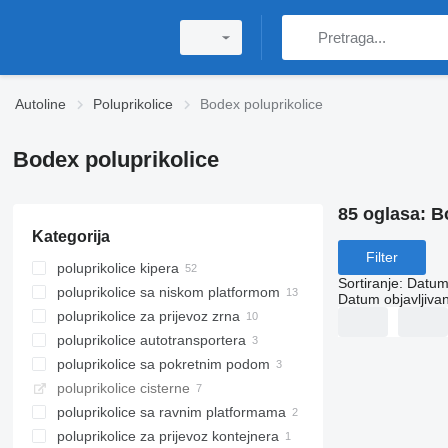
Autoline
Poluprikolice
Bodex poluprikolice
Bodex poluprikolice
85 oglasa:
B
Kategorija
Filter
poluprikolice kipera
Sortiranje
:
Datum 
poluprikolice sa niskom platformom
Datum objavljivan
poluprikolice za prijevoz zrna
poluprikolice autotransportera
poluprikolice sa pokretnim podom
poluprikolice cisterne
poluprikolice sa ravnim platformama
poluprikolice za prijevoz kontejnera