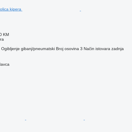
50 KM
era
Ogibljenje
gibanj/pneumatski
Broj osovina
3
Način istovara
zadnja
davca