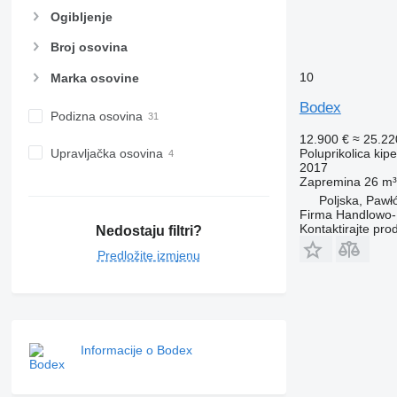
Ogibljenje
Broj osovina
10
Marka osovine
Bodex
Podizna osovina
12.900 €
≈ 25.2
Upravljačka osovina
Poluprikolica kip
2017
Zapremina
26 m³
Poljska, Pawł
Firma Handlowo-
Kontaktirajte pro
Nedostaju filtri?
Predložite izmjenu
Informacije o Bodex