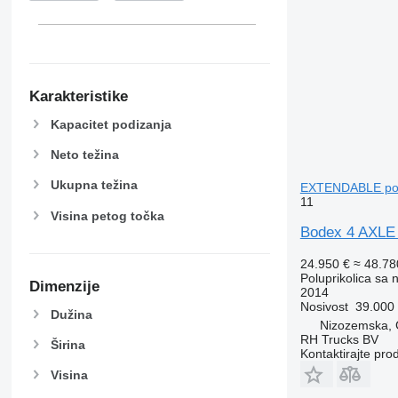
Karakteristike
Kapacitet podizanja
Neto težina
Ukupna težina
EXTENDABLE polu
11
Visina petog točka
Bodex 4 AXL
24.950 €
≈ 48.7
Poluprikolica sa
Dimenzije
2014
Nosivost
39.000
Dužina
Nizozemska,
RH Trucks BV
Širina
Kontaktirajte pro
Visina