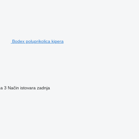
Bodex poluprikolica kipera
na
3
Način istovara
zadnja