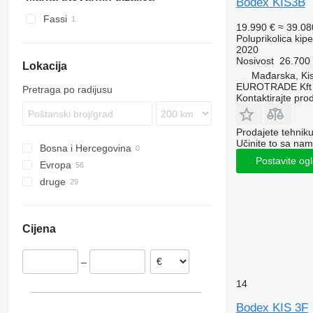
Bodex KIS3B
SKI
Fassi
19.990 €
≈ 39.0
SKO
Poluprikolica kip
SPR
2020
Nosivost
26.700
SW
Lokacija
Mađarska, Ki
EUROTRADE Kft
Pretraga po radijusu
Kontaktirajte pro
Prodajete tehnik
Učinite to sa nam
Bosna i Hercegovina
Postavite og
Evropa
druge
Poljska
Mađarska
Ukrajina
Rumunija
Cijena
Litvanija
Slovačka
–
Češka
Nizozemska
14
Estonija
Bodex KIS 3F