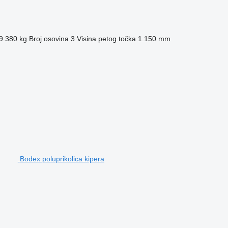
9.380 kg
Broj osovina
3
Visina petog točka
1.150 mm
Bodex poluprikolica kipera