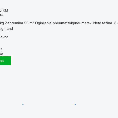
80 KM
era
 kg
Zapremina
55 m³
Ogibljenje
pneumatski/pneumatski
Neto težina
8.
sigmand
davca
u?
a!
las