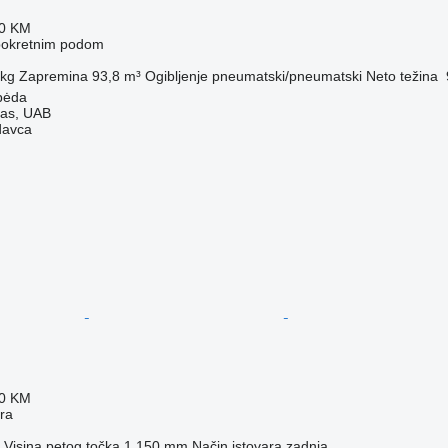
70 KM
 pokretnim podom
 kg
Zapremina
93,8 m³
Ogibljenje
pneumatski/pneumatski
Neto težina
ipėda
tas, UAB
davca
70 KM
era
Visina petog točka
1.150 mm
Način istovara
zadnja