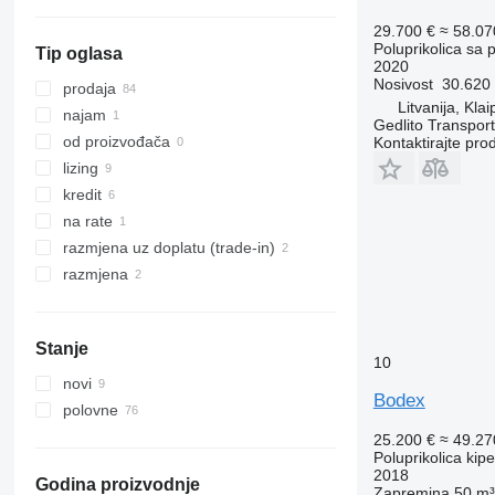
prikaži sve
29.700 €
≈ 58.0
Poluprikolica sa
Tip oglasa
2020
Nosivost
30.620
prodaja
Litvanija, Kla
najam
Gedlito Transpor
od proizvođača
Kontaktirajte pro
lizing
kredit
na rate
razmjena uz doplatu (trade-in)
razmjena
Stanje
10
novi
Bodex
polovne
25.200 €
≈ 49.2
Poluprikolica kip
2018
Godina proizvodnje
Zapremina
50 m³