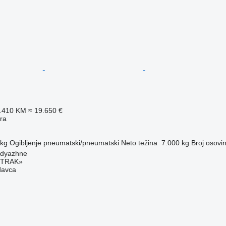
8.410 KM
≈ 19.650 €
era
 kg
Ogibljenje
pneumatski/pneumatski
Neto težina
7.000 kg
Broj osovi
odyazhne
TRAK»
davca