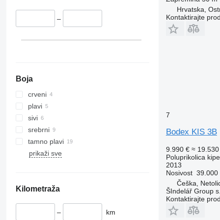
Hrvatska, Ost
Kontaktirajte pro
–
Boja
crveni
plavi
7
sivi
srebrni
Bodex KIS 3B
tamno plavi
9.990 €
≈ 19.53
prikaži sve
Poluprikolica kip
2013
Nosivost
39.000
Češka, Netoli
Kilometraža
ŠIndelář Group s.
Kontaktirajte pro
–
km