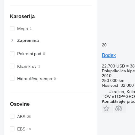
Karoserija
Mega
Zapremina
20
Pokretni pod
Bodex
22.700 USD
≈ 3
Klizni krov
Poluprikolica kip
2010
Hidraulična rampa
250.000 km
Nosivost
32.000
Ukrajina, Kol
TOV «TOPAGRO
Kontaktirajte pro
Osovine
ABS
EBS