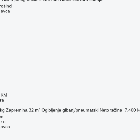
rošinci
davca
0 KM
era
 kg
Zapremina
32 m³
Ogibljenje
gibanj/pneumatski
Neto težina
7.400 k
ce
r.o.
davca