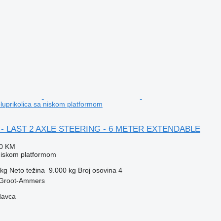
prikolica sa niskom platformom
E - LAST 2 AXLE STEERING - 6 METER EXTENDABLE
80 KM
 niskom platformom
 kg
Neto težina
9.000 kg
Broj osovina
4
 Groot-Ammers
davca