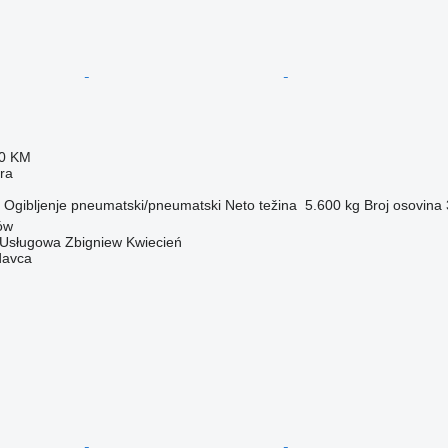
20 KM
era
Ogibljenje
pneumatski/pneumatski
Neto težina
5.600 kg
Broj osovina
ów
Usługowa Zbigniew Kwiecień
davca