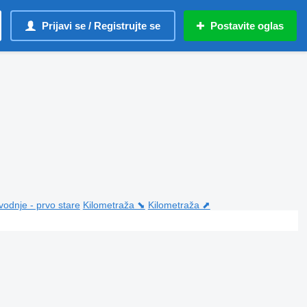
Prijavi se / Registrujte se
Postavite oglas
vodnje - prvo stare
Kilometraža ⬊
Kilometraža ⬈