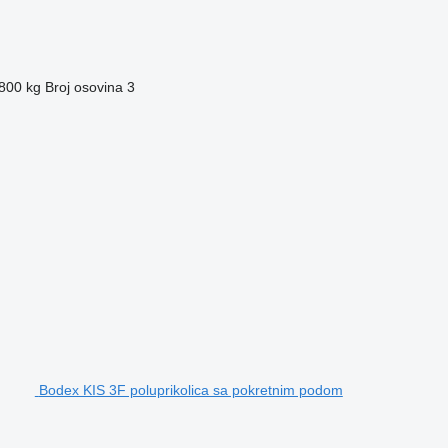
800 kg
Broj osovina
3
Bodex KIS 3F poluprikolica sa pokretnim podom