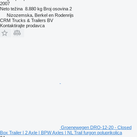
2007
Neto težina
8.880 kg
Broj osovina
2
Nizozemska, Berkel en Rodenrijs
CRM Trucks & Trailers BV
Kontaktirajte prodavca
Groenewegen DRO-12-20 - Closed
Box Trailer | 2 Axle | BPW Axles | NL Trail furgon poluprikolica