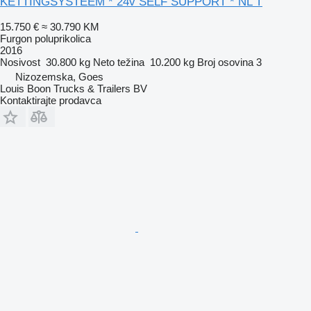
KETTINGSYSTEEM * 24v SELF SUPPORT * NL T
15.750 €
≈ 30.790 KM
Furgon poluprikolica
2016
Nosivost
30.800 kg
Neto težina
10.200 kg
Broj osovina
3
Nizozemska, Goes
Louis Boon Trucks & Trailers BV
Kontaktirajte prodavca