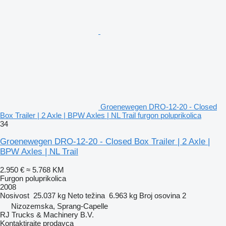
Groenewegen DRO-12-20 - Closed
Box Trailer | 2 Axle | BPW Axles | NL Trail furgon poluprikolica
34
Groenewegen DRO-12-20 - Closed Box Trailer | 2 Axle |
BPW Axles | NL Trail
2.950 €
≈ 5.768 KM
Furgon poluprikolica
2008
Nosivost
25.037 kg
Neto težina
6.963 kg
Broj osovina
2
Nizozemska, Sprang-Capelle
RJ Trucks & Machinery B.V.
Kontaktirajte prodavca