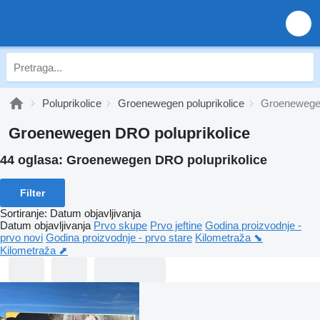
Poluprikolice
Groenewegen poluprikolice
Groeneweg
Groenewegen DRO poluprikolice
44 oglasa:
Groenewegen DRO poluprikolice
Filter
Sortiranje
:
Datum objavljivanja
Datum objavljivanja
Prvo skupe
Prvo jeftine
Godina proizvodnje -
prvo novi
Godina proizvodnje - prvo stare
Kilometraža ⬊
Kilometraža ⬈