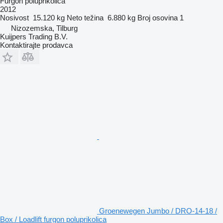
Furgon poluprikolica
2012
Nosivost
15.120 kg
Neto težina
6.880 kg
Broj osovina
1
Nizozemska, Tilburg
Kuijpers Trading B.V.
Kontaktirajte prodavca
Groenewegen Jumbo / DRO-14-18 /
Box / Loadlift furgon poluprikolica