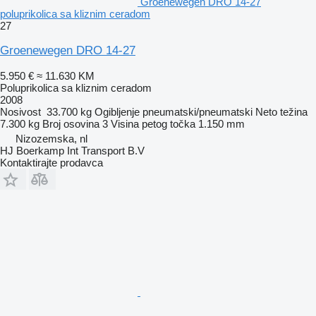
Groenewegen DRO 14-27
poluprikolica sa kliznim ceradom
27
Groenewegen DRO 14-27
5.950 €
≈ 11.630 KM
Poluprikolica sa kliznim ceradom
2008
Nosivost
33.700 kg
Ogibljenje
pneumatski/pneumatski
Neto težina
7.300 kg
Broj osovina
3
Visina petog točka
1.150 mm
Nizozemska, nl
HJ Boerkamp Int Transport B.V
Kontaktirajte prodavca