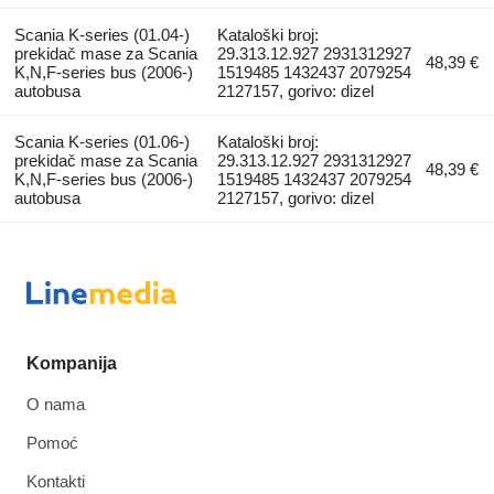
Scania K-series (01.04-)
Kataloški broj:
prekidač mase za Scania
29.313.12.927 2931312927
48,39 €
K,N,F-series bus (2006-)
1519485 1432437 2079254
autobusa
2127157, gorivo: dizel
Scania K-series (01.06-)
Kataloški broj:
prekidač mase za Scania
29.313.12.927 2931312927
48,39 €
K,N,F-series bus (2006-)
1519485 1432437 2079254
autobusa
2127157, gorivo: dizel
Kompanija
O nama
Pomoć
Kontakti