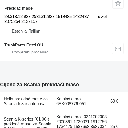
Prekidač mase
29.313.12.927 2931312927 1519485 1432437
dizel
2079254 2127157
Estonija, Tallinn
TruckParts Eesti OÜ
Cijene za Scania prekidači mase
Hella prekidač mase za
Kataloški broj:
60 €
Scania Irizar autobusa
6EK008776-051
Kataloški broj: 0341002003
Scania K-series (01.06-)
2000391 1730031 1912756
prekidač mase za Scania
1734479 1587698 3987034
25 €