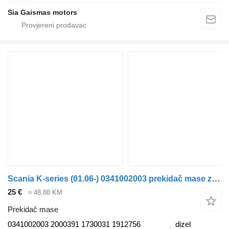
Sia Gaismas motors
Scania K-series (01.06-) 0341002003 prekidač mase za Scania K,N,F-series bus (2006-) autobusa
25 €
≈ 48,88 KM
Prekidač mase
0341002003 2000391 1730031 1912756
dizel