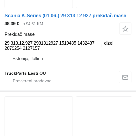
Scania K-Series (01.06-) 29.313.12.927 prekidač mase za Scania K,N,F-series bus (2006-) autobusa
48,39 €
≈ 94,61 KM
Prekidač mase
29.313.12.927 2931312927 1519485 1432437
dizel
2079254 2127157
Estonija, Tallinn
TruckParts Eesti OÜ