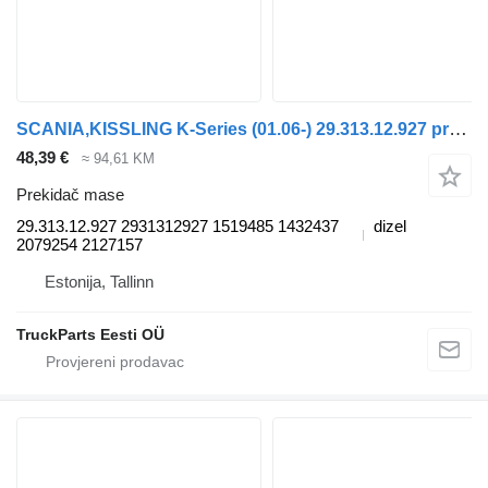
SCANIA,KISSLING K-Series (01.06-) 29.313.12.927 prekidač mase za Scania K,N,F-series bus (2006-) autobusa
48,39 €
≈ 94,61 KM
Prekidač mase
29.313.12.927 2931312927 1519485 1432437
dizel
2079254 2127157
Estonija, Tallinn
TruckParts Eesti OÜ