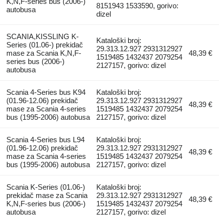
K,N,F-series bus (2006-)
8151943 1533590, gorivo:
autobusa
dizel
SCANIA,KISSLING K-
Kataloški broj:
Series (01.06-) prekidač
29.313.12.927 2931312927
mase za Scania K,N,F-
48,39 €
1519485 1432437 2079254
series bus (2006-)
2127157, gorivo: dizel
autobusa
Scania 4-Series bus K94
Kataloški broj:
(01.96-12.06) prekidač
29.313.12.927 2931312927
48,39 €
mase za Scania 4-series
1519485 1432437 2079254
bus (1995-2006) autobusa
2127157, gorivo: dizel
Scania 4-Series bus L94
Kataloški broj:
(01.96-12.06) prekidač
29.313.12.927 2931312927
48,39 €
mase za Scania 4-series
1519485 1432437 2079254
bus (1995-2006) autobusa
2127157, gorivo: dizel
Scania K-Series (01.06-)
Kataloški broj:
prekidač mase za Scania
29.313.12.927 2931312927
48,39 €
K,N,F-series bus (2006-)
1519485 1432437 2079254
autobusa
2127157, gorivo: dizel