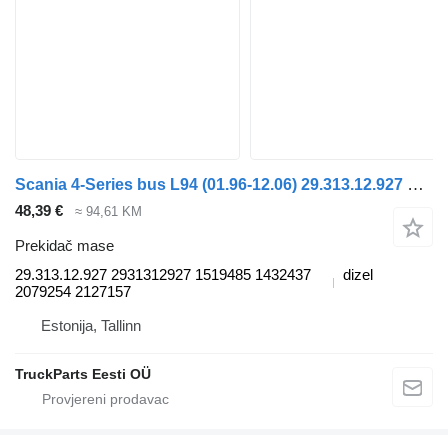
Scania 4-Series bus L94 (01.96-12.06) 29.313.12.927 prekidač mase za Scania 4-series bus (1995-2006) autobusa
48,39 €
≈ 94,61 KM
Prekidač mase
29.313.12.927 2931312927 1519485 1432437
dizel
2079254 2127157
Estonija, Tallinn
TruckParts Eesti OÜ