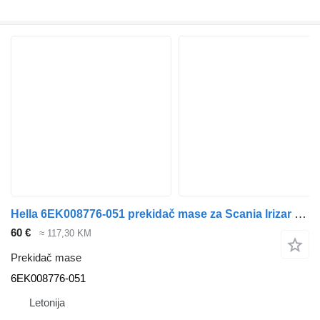
Hella 6EK008776-051 prekidač mase za Scania Irizar autobusa
60 €
≈ 117,30 KM
Prekidač mase
6EK008776-051
Letonija