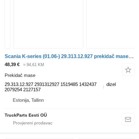
Scania K-series (01.06-) 29.313.12.927 prekidač mase za Scania K,N,F-series bus (2006-) autobusa
48,39 €
≈ 94,61 KM
Prekidač mase
29.313.12.927 2931312927 1519485 1432437
dizel
2079254 2127157
Estonija, Tallinn
TruckParts Eesti OÜ