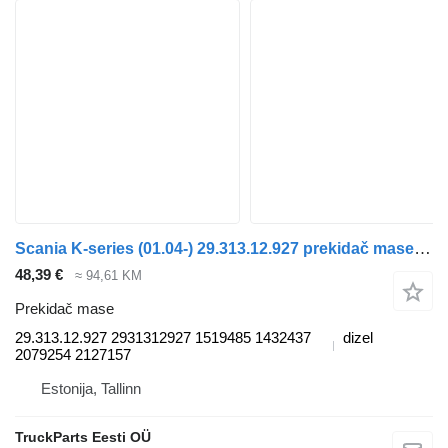
Scania K-series (01.04-) 29.313.12.927 prekidač mase za Scania K,N,F-series bus (2006-) autobusa
48,39 €
≈ 94,61 KM
Prekidač mase
29.313.12.927 2931312927 1519485 1432437
dizel
2079254 2127157
Estonija, Tallinn
TruckParts Eesti OÜ