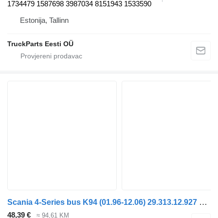
1734479 1587698 3987034 8151943 1533590
Estonija, Tallinn
TruckParts Eesti OÜ
Scania 4-Series bus K94 (01.96-12.06) 29.313.12.927 prekidač mase za Scania 4-series bus (1995-2006) autobusa
48,39 €
≈ 94,61 KM