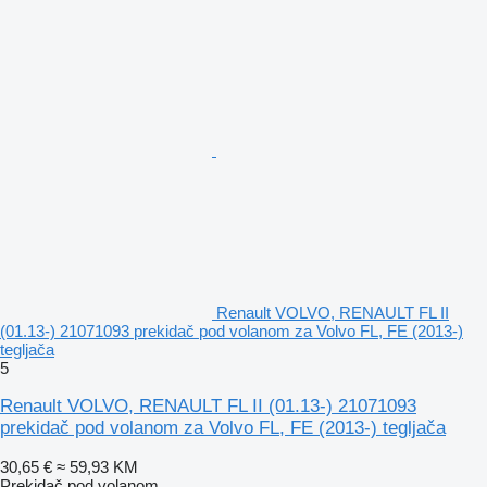
Renault VOLVO, RENAULT FL II
(01.13-) 21071093 prekidač pod volanom za Volvo FL, FE (2013-)
tegljača
5
Renault VOLVO, RENAULT FL II (01.13-) 21071093
prekidač pod volanom za Volvo FL, FE (2013-) tegljača
30,65 €
≈ 59,93 KM
Prekidač pod volanom