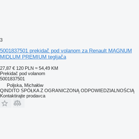
3
5001837501 prekidač pod volanom za Renault MAGNUM
MIDLUM PREMIUM tegljača
27,87 €
120 PLN
≈ 54,49 KM
Prekidač pod volanom
5001837501
Poljska, Michałów
QINDITO SPÓŁKA Z OGRANICZONĄ ODPOWIEDZIALNOŚCIĄ
Kontaktirajte prodavca