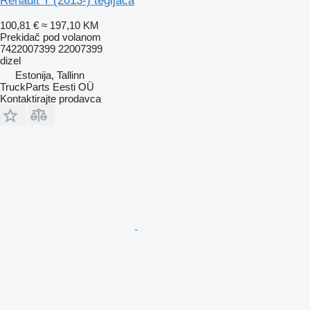
Renault T (2013-) tegljača
100,81 €
≈ 197,10 KM
Prekidač pod volanom
7422007399 22007399
dizel
Estonija, Tallinn
TruckParts Eesti OÜ
Kontaktirajte prodavca