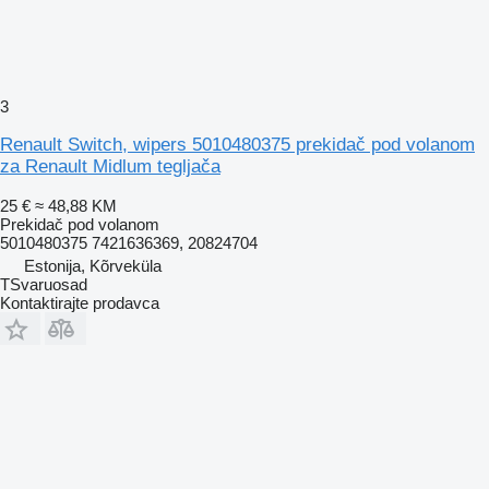
3
Renault Switch, wipers 5010480375 prekidač pod volanom
za Renault Midlum tegljača
25 €
≈ 48,88 KM
Prekidač pod volanom
5010480375 7421636369, 20824704
Estonija, Kõrveküla
TSvaruosad
Kontaktirajte prodavca