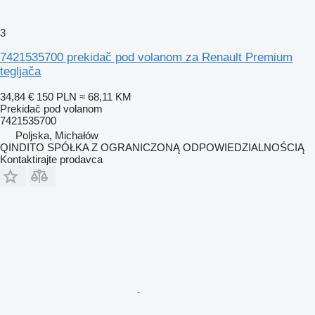
3
7421535700 prekidač pod volanom za Renault Premium
tegljača
34,84 €
150 PLN
≈ 68,11 KM
Prekidač pod volanom
7421535700
Poljska, Michałów
QINDITO SPÓŁKA Z OGRANICZONĄ ODPOWIEDZIALNOŚCIĄ
Kontaktirajte prodavca