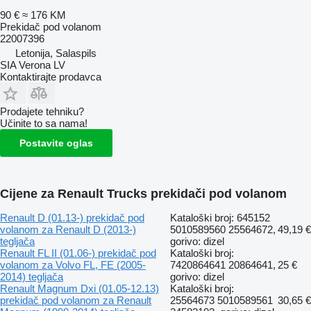
90 €
≈ 176 KM
Prekidač pod volanom
22007396
Letonija, Salaspils
SIA Verona LV
Kontaktirajte prodavca
Prodajete tehniku?
Učinite to sa nama!
Postavite oglas
Cijene za Renault Trucks prekidači pod volanom
Renault D (01.13-) prekidač pod
Kataloški broj: 645152
volanom za Renault D (2013-)
5010589560 25564672,
49,19 €
tegljača
gorivo: dizel
Renault FL II (01.06-) prekidač pod
Kataloški broj:
volanom za Volvo FL, FE (2005-
7420864641 20864641,
25 €
2014) tegljača
gorivo: dizel
Renault Magnum Dxi (01.05-12.13)
Kataloški broj:
prekidač pod volanom za Renault
25564673 5010589561
30,65 €