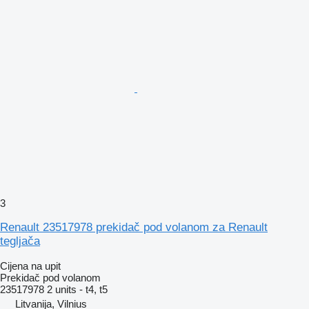
3
Renault 23517978 prekidač pod volanom za Renault
tegljača
Cijena na upit
Prekidač pod volanom
23517978 2 units - t4, t5
Litvanija, Vilnius