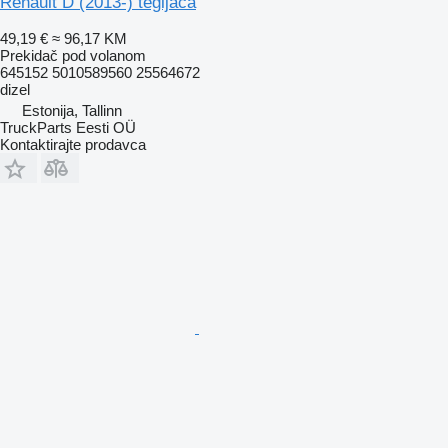
Renault D (2013-) tegljača
49,19 €
≈ 96,17 KM
Prekidač pod volanom
645152 5010589560 25564672
dizel
Estonija, Tallinn
TruckParts Eesti OÜ
Kontaktirajte prodavca