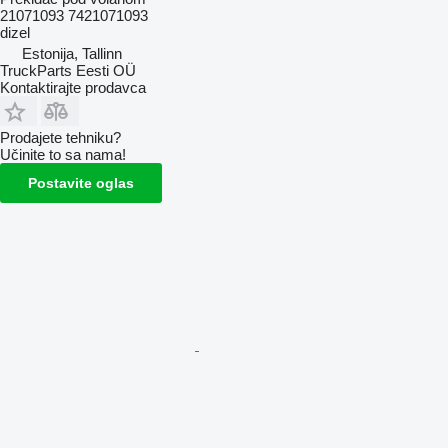
21071093 7421071093
dizel
Estonija, Tallinn
TruckParts Eesti OÜ
Kontaktirajte prodavca
Prodajete tehniku?
Učinite to sa nama!
Postavite oglas