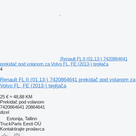
Renault FL II (01.13-) 7420864641
prekidač pod volanom za Volvo FL, FE (2013-) tegljača
4
Renault FL II (01.13-) 7420864641 prekidač pod volanom za
Volvo FL, FE (2013-) tegljača
25 €
≈ 48,88 KM
Prekidač pod volanom
7420864641 20864641
dizel
Estonija, Tallinn
TruckParts Eesti OÜ
Kontaktirajte prodavca