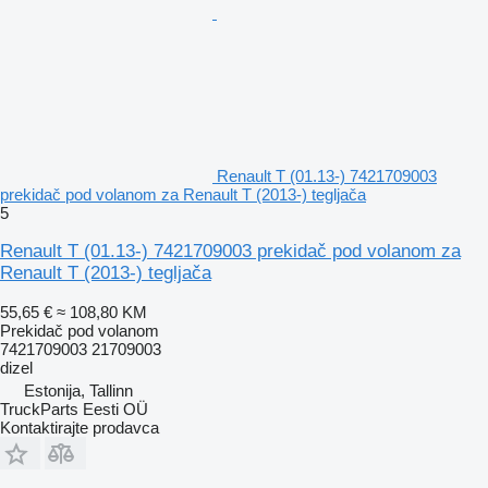
Renault T (01.13-) 7421709003
prekidač pod volanom za Renault T (2013-) tegljača
5
Renault T (01.13-) 7421709003 prekidač pod volanom za
Renault T (2013-) tegljača
55,65 €
≈ 108,80 KM
Prekidač pod volanom
7421709003 21709003
dizel
Estonija, Tallinn
TruckParts Eesti OÜ
Kontaktirajte prodavca