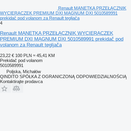
Renault MANETKA PRZEŁĄCZNIK
WYCIERACZEK PREMIUM DXI MAGNUM DXI 5010589991
prekidač pod volanom za Renault tegljača
4
Renault MANETKA PRZEŁĄCZNIK WYCIERACZEK
PREMIUM DXI MAGNUM DXI 5010589991 prekidač pod
volanom za Renault tegljača
23,22 €
100 PLN
≈ 45,41 KM
Prekidač pod volanom
5010589991
Poljska, Michałów
QINDITO SPÓŁKA Z OGRANICZONĄ ODPOWIEDZIALNOŚCIĄ
Kontaktirajte prodavca