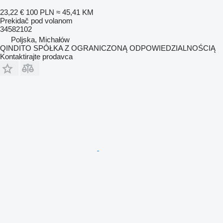
23,22 €
100 PLN
≈ 45,41 KM
Prekidač pod volanom
34582102
Poljska, Michałów
QINDITO SPÓŁKA Z OGRANICZONĄ ODPOWIEDZIALNOŚCIĄ
Kontaktirajte prodavca