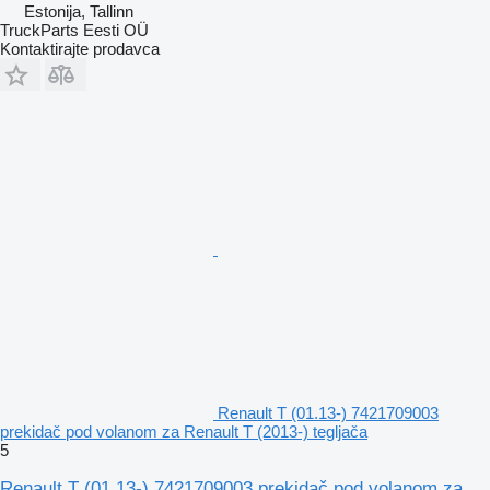
Estonija, Tallinn
TruckParts Eesti OÜ
Kontaktirajte prodavca
Renault T (01.13-) 7421709003
prekidač pod volanom za Renault T (2013-) tegljača
5
Renault T (01.13-) 7421709003 prekidač pod volanom za