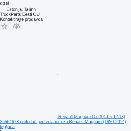
dizel
Estonija, Tallinn
TruckParts Eesti OÜ
Kontaktirajte prodavca
Renault Magnum Dxi (01.05-12.13)
25564673 prekidač pod volanom za Renault Magnum (1990-2014)
tegljača