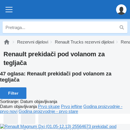
Rezervni dijelovi
Renault Trucks rezervni dijelovi
Rena
Renault prekidači pod volanom za
tegljača
47 oglasa:
Renault prekidači pod volanom za
tegljača
Filter
Sortiranje
:
Datum objavljivanja
Datum objavljivanja
Prvo skupe
Prvo jeftine
Godina proizvodnje -
prvo novi
Godina proizvodnje - prvo stare