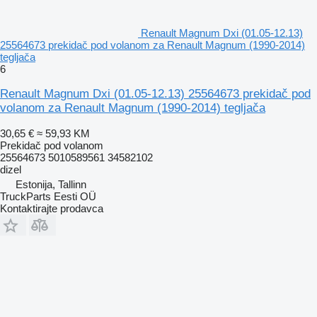
Renault Magnum Dxi (01.05-12.13)
25564673 prekidač pod volanom za Renault Magnum (1990-2014)
tegljača
6
Renault Magnum Dxi (01.05-12.13) 25564673 prekidač pod
volanom za Renault Magnum (1990-2014) tegljača
30,65 €
≈ 59,93 KM
Prekidač pod volanom
25564673 5010589561 34582102
dizel
Estonija, Tallinn
TruckParts Eesti OÜ
Kontaktirajte prodavca