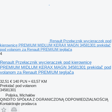
Renault Przełącznik wycieraczek pod
kierownicę PREMIUM MIDLUM KERAX MAGN 34581301 prekidač
pod volanom za Renault PREMIUM tegljača
4
Renault Przełącznik wycieraczek pod kierownicę
PREMIUM MIDLUM KERAX MAGN 34581301 prekidač pod
volanom za Renault PREMIUM tegljača
32,51 €
140 PLN
≈ 63,57 KM
Prekidač pod volanom
34581301
Poljska, Michałów
QINDITO SPÓŁKA Z OGRANICZONĄ ODPOWIEDZIALNOŚCIĄ
Kontaktirajte prodavca