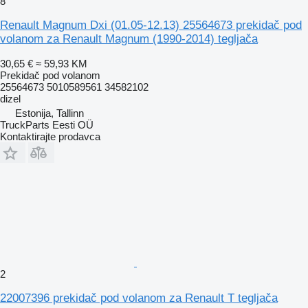
8
Renault Magnum Dxi (01.05-12.13) 25564673 prekidač pod
volanom za Renault Magnum (1990-2014) tegljača
30,65 €
≈ 59,93 KM
Prekidač pod volanom
25564673 5010589561 34582102
dizel
Estonija, Tallinn
TruckParts Eesti OÜ
Kontaktirajte prodavca
2
22007396 prekidač pod volanom za Renault T tegljača