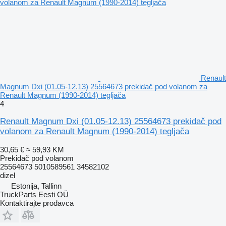
Renault
Magnum Dxi (01.05-12.13) 25564673 prekidač pod volanom za
Renault Magnum (1990-2014) tegljača
4
Renault Magnum Dxi (01.05-12.13) 25564673 prekidač pod
volanom za Renault Magnum (1990-2014) tegljača
30,65 €
≈ 59,93 KM
Prekidač pod volanom
25564673 5010589561 34582102
dizel
Estonija, Tallinn
TruckParts Eesti OÜ
Kontaktirajte prodavca