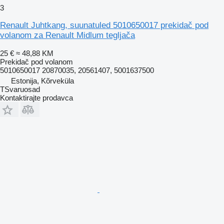
3
Renault Juhtkang, suunatuled 5010650017 prekidač pod
volanom za Renault Midlum tegljača
25 €
≈ 48,88 KM
Prekidač pod volanom
5010650017 20870035, 20561407, 5001637500
Estonija, Kõrveküla
TSvaruosad
Kontaktirajte prodavca