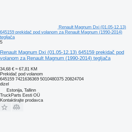
Renault Magnum Dxi (01.05-12.13)
645159 prekidač pod volanom za Renault Magnum (1990-2014)
tegljača
5
Renault Magnum Dxi (01.05-12.13) 645159 prekidač pod
volanom za Renault Magnum (1990-2014) tegljača
34,68 €
≈ 67,81 KM
Prekidač pod volanom
645159 7421636369 5010480375 20824704
dizel
Estonija, Tallinn
TruckParts Eesti OÜ
Kontaktirajte prodavca