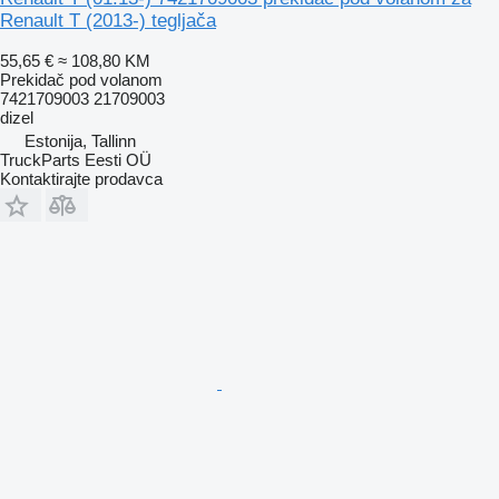
Renault T (2013-) tegljača
55,65 €
≈ 108,80 KM
Prekidač pod volanom
7421709003 21709003
dizel
Estonija, Tallinn
TruckParts Eesti OÜ
Kontaktirajte prodavca