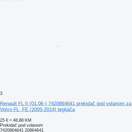
3
Renault FL II (01.06-) 7420864641 prekidač pod volanom za
Volvo FL, FE (2005-2014) tegljača
25 €
≈ 48,88 KM
Prekidač pod volanom
7420864641 20864641