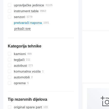
upravljačke jedinice
instrument table
senzori
pretvarači napona
prikaži sve
Kategorija tehnike
kamioni
tegljači
autobusi
komunalna vozila
automobili
komunalne mašine
opreme
kamioni za smeće
оpremе za teretna vozila
autodizalice s kranom
Tip rezervnih dijelova
rashladne jedinice
original spare part