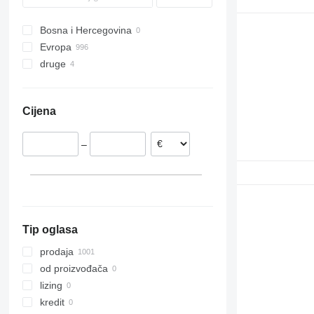
VNL
Bosna i Hercegovina
Evropa
druge
Estonija
Rumunija
Ukrajina
Portugalija
Cijena
Belgija
Nizozemska
–
Poljska
Litvanija
Danska
prikaži sve
Tip oglasa
prodaja
od proizvođača
lizing
kredit