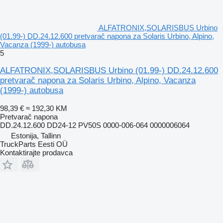
ALFATRONIX,SOLARISBUS Urbino
(01.99-) DD.24.12.600 pretvarač napona za Solaris Urbino, Alpino,
Vacanza (1999-) autobusa
5
ALFATRONIX,SOLARISBUS Urbino (01.99-) DD.24.12.600
pretvarač napona za Solaris Urbino, Alpino, Vacanza
(1999-) autobusa
98,39 €
≈ 192,30 KM
Pretvarač napona
DD.24.12.600 DD24-12 PV50S 0000-006-064 0000006064
Estonija, Tallinn
TruckParts Eesti OÜ
Kontaktirajte prodavca