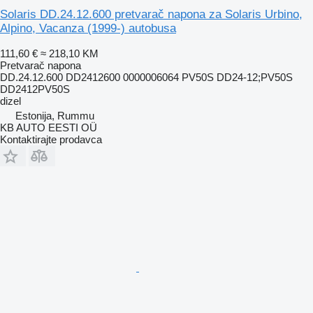
Solaris DD.24.12.600 pretvarač napona za Solaris Urbino,
Alpino, Vacanza (1999-) autobusa
111,60 €
≈ 218,10 KM
Pretvarač napona
DD.24.12.600 DD2412600 0000006064 PV50S DD24-12;PV50S
DD2412PV50S
dizel
Estonija, Rummu
KB AUTO EESTI OÜ
Kontaktirajte prodavca