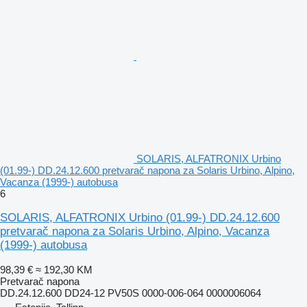
SOLARIS, ALFATRONIX Urbino
(01.99-) DD.24.12.600 pretvarač napona za Solaris Urbino, Alpino,
Vacanza (1999-) autobusa
6
SOLARIS, ALFATRONIX Urbino (01.99-) DD.24.12.600
pretvarač napona za Solaris Urbino, Alpino, Vacanza
(1999-) autobusa
98,39 €
≈ 192,30 KM
Pretvarač napona
DD.24.12.600 DD24-12 PV50S 0000-006-064 0000006064