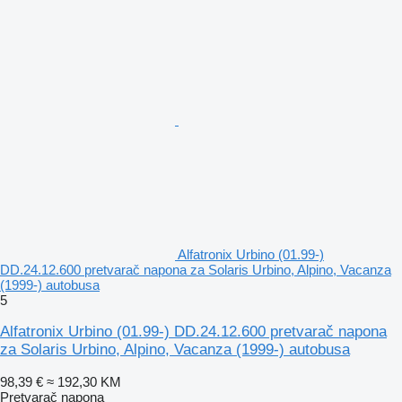
Alfatronix Urbino (01.99-)
DD.24.12.600 pretvarač napona za Solaris Urbino, Alpino, Vacanza
(1999-) autobusa
5
Alfatronix Urbino (01.99-) DD.24.12.600 pretvarač napona
za Solaris Urbino, Alpino, Vacanza (1999-) autobusa
98,39 €
≈ 192,30 KM
Pretvarač napona