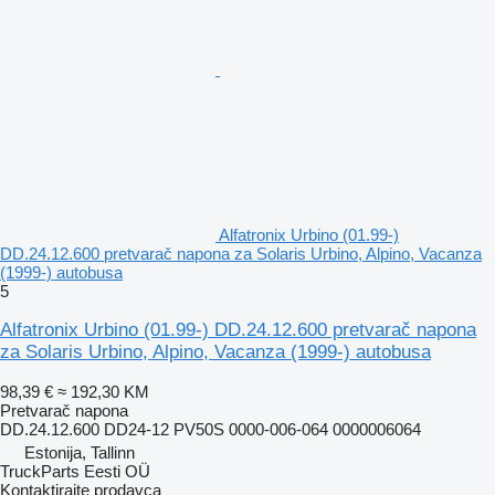
Alfatronix Urbino (01.99-)
DD.24.12.600 pretvarač napona za Solaris Urbino, Alpino, Vacanza
(1999-) autobusa
5
Alfatronix Urbino (01.99-) DD.24.12.600 pretvarač napona
za Solaris Urbino, Alpino, Vacanza (1999-) autobusa
98,39 €
≈ 192,30 KM
Pretvarač napona
DD.24.12.600 DD24-12 PV50S 0000-006-064 0000006064
Estonija, Tallinn
TruckParts Eesti OÜ
Kontaktirajte prodavca