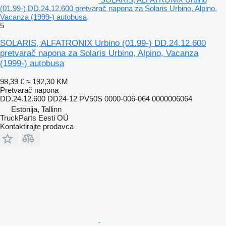
(01.99-) DD.24.12.600 pretvarač napona za Solaris Urbino, Alpino,
Vacanza (1999-) autobusa
5
SOLARIS, ALFATRONIX Urbino (01.99-) DD.24.12.600
pretvarač napona za Solaris Urbino, Alpino, Vacanza
(1999-) autobusa
98,39 €
≈ 192,30 KM
Pretvarač napona
DD.24.12.600 DD24-12 PV50S 0000-006-064 0000006064
Estonija, Tallinn
TruckParts Eesti OÜ
Kontaktirajte prodavca