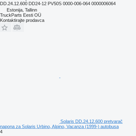
DD.24.12.600 DD24-12 PV50S 0000-006-064 0000006064
Estonija, Tallinn
TruckParts Eesti OÜ
Kontaktirajte prodavca
Solaris DD.24.12.600 pretvarač
napona za Solaris Urbino, Alpino, Vacanza (1999-) autobusa
4