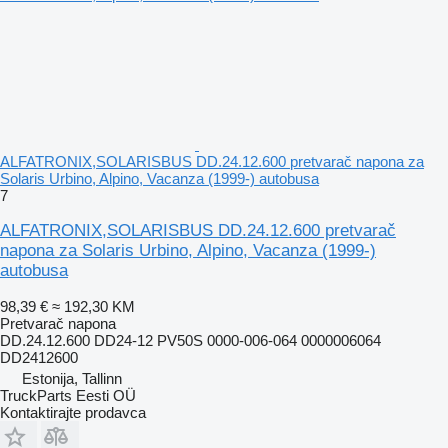
ALFATRONIX,SOLARISBUS DD.24.12.600 pretvarač napona za
Solaris Urbino, Alpino, Vacanza (1999-) autobusa
7
ALFATRONIX,SOLARISBUS DD.24.12.600 pretvarač
napona za Solaris Urbino, Alpino, Vacanza (1999-)
autobusa
98,39 €
≈ 192,30 KM
Pretvarač napona
DD.24.12.600 DD24-12 PV50S 0000-006-064 0000006064
DD2412600
Estonija, Tallinn
TruckParts Eesti OÜ
Kontaktirajte prodavca