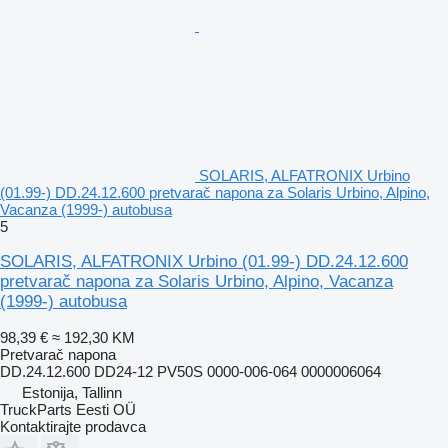
SOLARIS, ALFATRONIX Urbino
(01.99-) DD.24.12.600 pretvarač napona za Solaris Urbino, Alpino,
Vacanza (1999-) autobusa
5
SOLARIS, ALFATRONIX Urbino (01.99-) DD.24.12.600
pretvarač napona za Solaris Urbino, Alpino, Vacanza
(1999-) autobusa
98,39 €
≈ 192,30 KM
Pretvarač napona
DD.24.12.600 DD24-12 PV50S 0000-006-064 0000006064
Estonija, Tallinn
TruckParts Eesti OÜ
Kontaktirajte prodavca