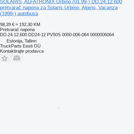
SOLARIS, ALFATRONIX Urbino (01.99-) DD.24.12.600
pretvarač napona za Solaris Urbino, Alpino, Vacanza
(1999-) autobusa
98,39 €
≈ 192,30 KM
Pretvarač napona
DD.24.12.600 DD24-12 PV50S 0000-006-064 0000006064
Estonija, Tallinn
TruckParts Eesti OÜ
Kontaktirajte prodavca