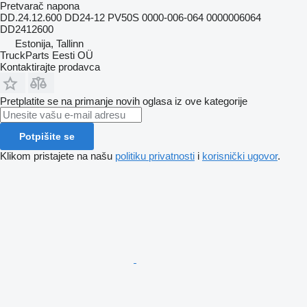
Pretvarač napona
DD.24.12.600 DD24-12 PV50S 0000-006-064 0000006064
DD2412600
Estonija, Tallinn
TruckParts Eesti OÜ
Kontaktirajte prodavca
Pretplatite se na primanje novih oglasa iz ove kategorije
Potpišite se
Klikom pristajete na našu
politiku privatnosti
i
korisnički ugovor
.