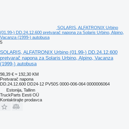
SOLARIS, ALFATRONIX Urbino
(01.99-) DD.24.12.600 pretvarač napona za Solaris Urbino, Alpino,
Vacanza (1999-) autobusa
5
SOLARIS, ALFATRONIX Urbino (01.99-) DD.24.12.600
pretvarač napona za Solaris Urbino, Alpino, Vacanza
(1999-) autobusa
98,39 €
≈ 192,30 KM
Pretvarač napona
DD.24.12.600 DD24-12 PV50S 0000-006-064 0000006064
Estonija, Tallinn
TruckParts Eesti OÜ
Kontaktirajte prodavca