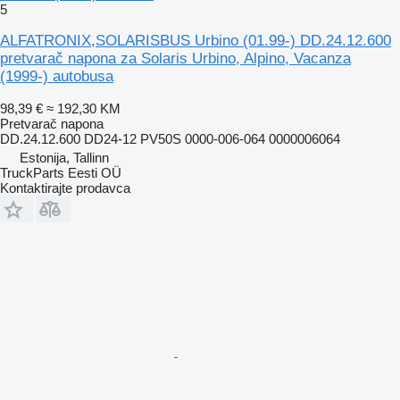
5
ALFATRONIX,SOLARISBUS Urbino (01.99-) DD.24.12.600
pretvarač napona za Solaris Urbino, Alpino, Vacanza
(1999-) autobusa
98,39 €
≈ 192,30 KM
Pretvarač napona
DD.24.12.600 DD24-12 PV50S 0000-006-064 0000006064
Estonija, Tallinn
TruckParts Eesti OÜ
Kontaktirajte prodavca