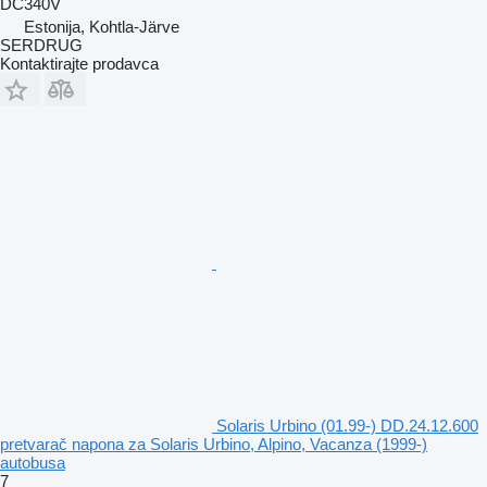
DC340V
Estonija, Kohtla-Järve
SERDRUG
Kontaktirajte prodavca
Solaris Urbino (01.99-) DD.24.12.600
pretvarač napona za Solaris Urbino, Alpino, Vacanza (1999-)
autobusa
7