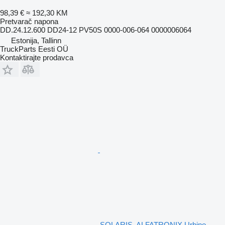
98,39 €
≈ 192,30 KM
Pretvarač napona
DD.24.12.600 DD24-12 PV50S 0000-006-064 0000006064
Estonija, Tallinn
TruckParts Eesti OÜ
Kontaktirajte prodavca
SOLARIS, ALFATRONIX Urbino