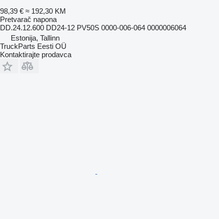
98,39 €
≈ 192,30 KM
Pretvarač napona
DD.24.12.600 DD24-12 PV50S 0000-006-064 0000006064
Estonija, Tallinn
TruckParts Eesti OÜ
Kontaktirajte prodavca