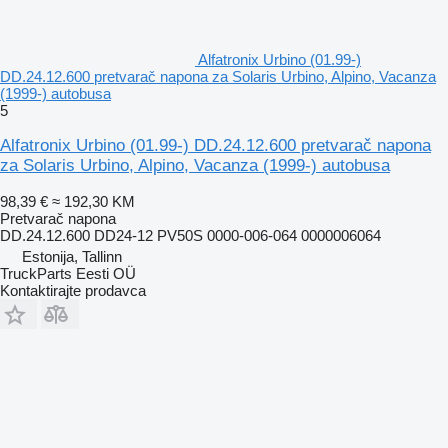
Alfatronix Urbino (01.99-)
DD.24.12.600 pretvarač napona za Solaris Urbino, Alpino, Vacanza
(1999-) autobusa
5
Alfatronix Urbino (01.99-) DD.24.12.600 pretvarač napona
za Solaris Urbino, Alpino, Vacanza (1999-) autobusa
98,39 €
≈ 192,30 KM
Pretvarač napona
DD.24.12.600 DD24-12 PV50S 0000-006-064 0000006064
Estonija, Tallinn
TruckParts Eesti OÜ
Kontaktirajte prodavca