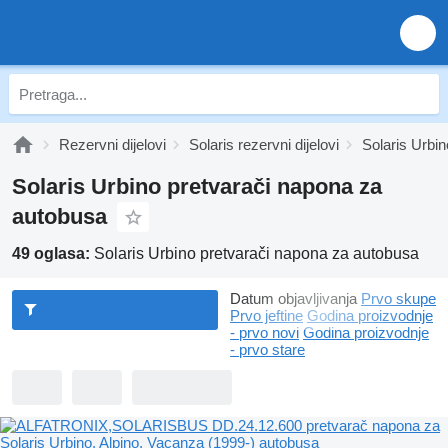
Rezervni dijelovi
Solaris rezervni dijelovi
Solaris Urbin
Solaris Urbino pretvarači napona za
autobusa
49 oglasa:
Solaris Urbino pretvarači napona za autobusa
Datum objavljivanja
Prvo skupe
Prvo jeftine
Godina proizvodnje
- prvo novi
Godina proizvodnje
- prvo stare