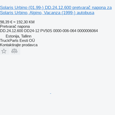
Solaris Urbino (01.99-) DD.24.12.600 pretvarač napona za
Solaris Urbino, Alpino, Vacanza (1999-) autobusa
98,39 €
≈ 192,30 KM
Pretvarač napona
DD.24.12.600 DD24-12 PV50S 0000-006-064 0000006064
Estonija, Tallinn
TruckParts Eesti OÜ
Kontaktirajte prodavca