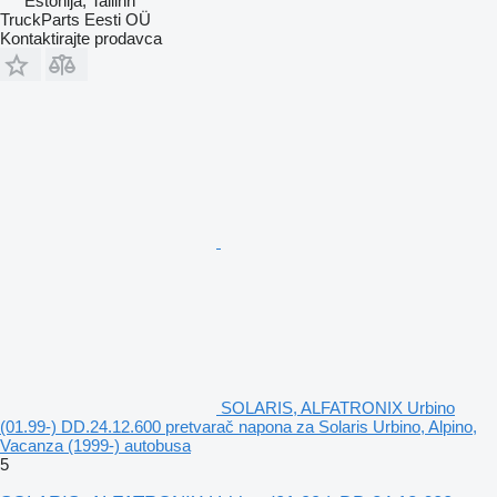
Estonija, Tallinn
TruckParts Eesti OÜ
Kontaktirajte prodavca
SOLARIS, ALFATRONIX Urbino
(01.99-) DD.24.12.600 pretvarač napona za Solaris Urbino, Alpino,
Vacanza (1999-) autobusa
5