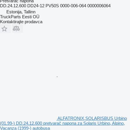
Pretvarač napona
DD.24.12.600 DD24-12 PV50S 0000-006-064 0000006064
Estonija, Tallinn
TruckParts Eesti OÜ
Kontaktirajte prodavca
ALFATRONIX,SOLARISBUS Urbino
(01.99-) DD.24.12.600 pretvarač napona za Solaris Urbino, Alpino,
Vacanza (1999-) autobusa