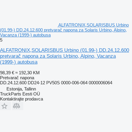
ALFATRONIX,SOLARISBUS Urbino
(01.99-) DD.24.12.600 pretvarač napona za Solaris Urbino, Alpino,
Vacanza (1999-) autobusa
5
ALFATRONIX,SOLARISBUS Urbino (01.99-) DD.24.12.600
pretvarač napona za Solaris Urbino, Alpino, Vacanza
(1999-) autobusa
98,39 €
≈ 192,30 KM
Pretvarač napona
DD.24.12.600 DD24-12 PV50S 0000-006-064 0000006064
Estonija, Tallinn
TruckParts Eesti OÜ
Kontaktirajte prodavca