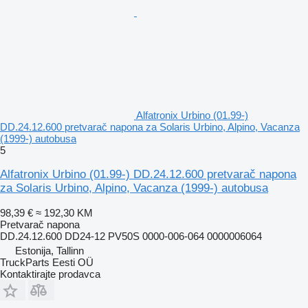
Alfatronix Urbino (01.99-)
DD.24.12.600 pretvarač napona za Solaris Urbino, Alpino, Vacanza
(1999-) autobusa
5
Alfatronix Urbino (01.99-) DD.24.12.600 pretvarač napona
za Solaris Urbino, Alpino, Vacanza (1999-) autobusa
98,39 €
≈ 192,30 KM
Pretvarač napona
DD.24.12.600 DD24-12 PV50S 0000-006-064 0000006064
Estonija, Tallinn
TruckParts Eesti OÜ
Kontaktirajte prodavca