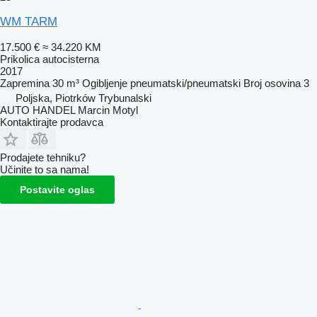
WM TARM
17.500 €
≈ 34.220 KM
Prikolica autocisterna
2017
Zapremina
30 m³
Ogibljenje
pneumatski/pneumatski
Broj osovina
3
Poljska, Piotrków Trybunalski
AUTO HANDEL Marcin Motyl
Kontaktirajte prodavca
Prodajete tehniku?
Učinite to sa nama!
Postavite oglas