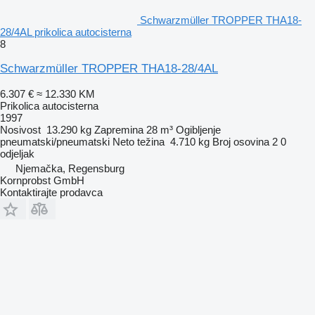
Schwarzmüller TROPPER THA18-
28/4AL prikolica autocisterna
8
Schwarzmüller TROPPER THA18-28/4AL
6.307 €
≈ 12.330 KM
Prikolica autocisterna
1997
Nosivost
13.290 kg
Zapremina
28 m³
Ogibljenje
pneumatski/pneumatski
Neto težina
4.710 kg
Broj osovina
2
0
odjeljak
Njemačka, Regensburg
Kornprobst GmbH
Kontaktirajte prodavca