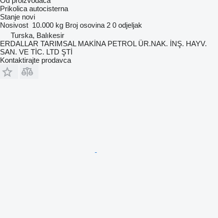
Od proizvođača
Prikolica autocisterna
Stanje
novi
Nosivost
10.000 kg
Broj osovina
2
0 odjeljak
Turska, Balıkesir
ERDALLAR TARIMSAL MAKİNA PETROL ÜR.NAK. İNŞ. HAYV.
SAN. VE TİC. LTD ŞTİ
Kontaktirajte prodavca