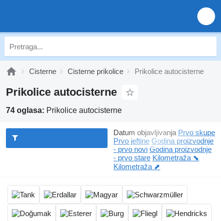
Cisterne
Cisterne prikolice
Prikolice autocisterne
Prikolice autocisterne
74 oglasa:
Prikolice autocisterne
Datum objavljivanja
Prvo skupe
Prvo jeftine
Godina proizvodnje
- prvo novi
Godina proizvodnje
- prvo stare
Kilometraža ⬊
Kilometraža ⬈