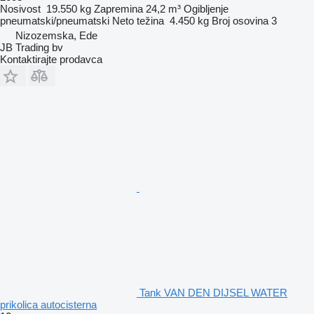
Nosivost
19.550 kg
Zapremina
24,2 m³
Ogibljenje
pneumatski/pneumatski
Neto težina
4.450 kg
Broj osovina
3
Nizozemska, Ede
JB Trading bv
Kontaktirajte prodavca
Tank VAN DEN DIJSEL WATER
prikolica autocisterna