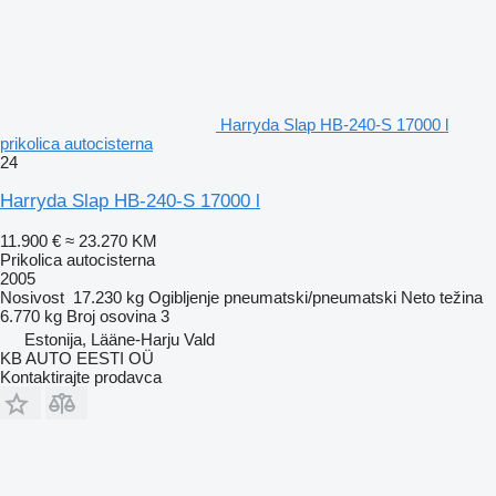
Harryda Slap HB-240-S 17000 l
prikolica autocisterna
24
Harryda Slap HB-240-S 17000 l
11.900 €
≈ 23.270 KM
Prikolica autocisterna
2005
Nosivost
17.230 kg
Ogibljenje
pneumatski/pneumatski
Neto težina
6.770 kg
Broj osovina
3
Estonija, Lääne-Harju Vald
KB AUTO EESTI OÜ
Kontaktirajte prodavca