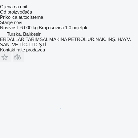
Cijena na upit
Od proizvođača
Prikolica autocisterna
Stanje
novi
Nosivost
6.000 kg
Broj osovina
1
0 odjeljak
Turska, Balıkesir
ERDALLAR TARIMSAL MAKİNA PETROL ÜR.NAK. İNŞ. HAYV.
SAN. VE TİC. LTD ŞTİ
Kontaktirajte prodavca