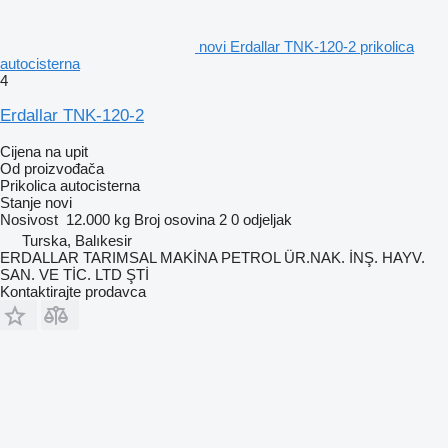
novi Erdallar TNK-120-2 prikolica
autocisterna
4
Erdallar TNK-120-2
Cijena na upit
Od proizvođača
Prikolica autocisterna
Stanje
novi
Nosivost
12.000 kg
Broj osovina
2
0 odjeljak
Turska, Balıkesir
ERDALLAR TARIMSAL MAKİNA PETROL ÜR.NAK. İNŞ. HAYV.
SAN. VE TİC. LTD ŞTİ
Kontaktirajte prodavca