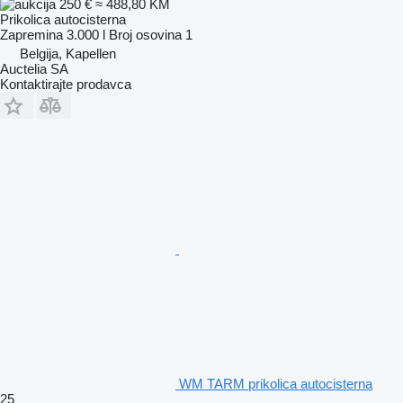
250 €
≈ 488,80 KM
Prikolica autocisterna
Zapremina
3.000 l
Broj osovina
1
Belgija, Kapellen
Auctelia SA
Kontaktirajte prodavca
WM TARM prikolica autocisterna
25