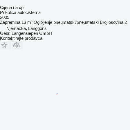
Cijena na upit
Prikolica autocisterna
2005
Zapremina
13 m³
Ogibljenje
pneumatski/pneumatski
Broj osovina
2
Njemačka, Langgöns
Gebr. Langensiepen GmbH
Kontaktirajte prodavca