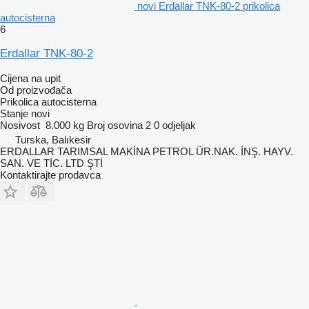
novi Erdallar TNK-80-2 prikolica
autocisterna
6
Erdallar TNK-80-2
Cijena na upit
Od proizvođača
Prikolica autocisterna
Stanje
novi
Nosivost
8.000 kg
Broj osovina
2
0 odjeljak
Turska, Balıkesir
ERDALLAR TARIMSAL MAKİNA PETROL ÜR.NAK. İNŞ. HAYV.
SAN. VE TİC. LTD ŞTİ
Kontaktirajte prodavca