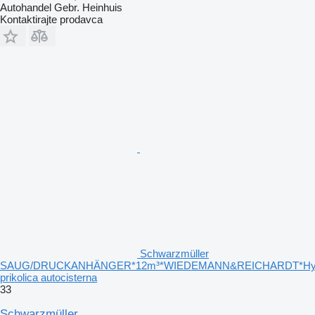
Autohandel Gebr. Heinhuis
Kontaktirajte prodavca
Schwarzmüller
SAUG/DRUCKANHÄNGER*12m³*WIEDEMANN&REICHARDT*Hydr
prikolica autocisterna
33
Schwarzmüller