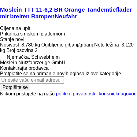
Möslein TTT 11-6,2 BR Orange Tandemtieflader
mit breiten RampenNeufahr
Cijena na upit
Prikolica s niskom platformom
Stanje
novi
Nosivost
8.780 kg
Ogibljenje
gibanj/gibanj
Neto težina
3.120
kg
Broj osovina
2
Njemačka, Schwebheim
Möslein Nutzfahrzeuge GmbH
Kontaktirajte prodavca
Pretplatite se na primanje novih oglasa iz ove kategorije
Potpišite se
Klikom pristajete na našu
politiku privatnosti
i
korisnički ugovor
.