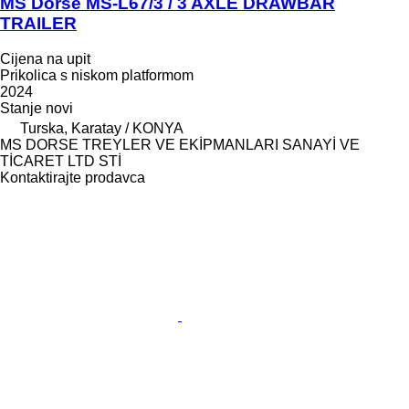
MS Dorse MS-L67/3 / 3 AXLE DRAWBAR
TRAILER
Cijena na upit
Prikolica s niskom platformom
2024
Stanje
novi
Turska, Karatay / KONYA
MS DORSE TREYLER VE EKİPMANLARI SANAYİ VE
TİCARET LTD STİ
Kontaktirajte prodavca