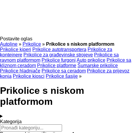
Postavite oglas
Autoline
»
Prikolice
»
Prikolice s niskom platformom
Prikolice kiperi
Prikolice autotransportera
Prikolice za
kontejnere
Prikolice za građevinske strojeve
Prikolice sa
ravnom platformom
Prikolice furgoni
Auto prikolice
Prikolice sa
kliznom ceradom
Prikolice platforme
Šumarske prikolice
Prikolice hladnjače
Prikolice sa ceradom
Prikolice za prijevoz
konja
Prikolice kiosci
Prikolice šasije
»
Prikolice s niskom
platformom
Kategorija