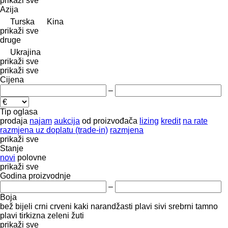
prikaži sve
Azija
Turska
Kina
prikaži sve
druge
Ukrajina
prikaži sve
prikaži sve
Cijena
–
Tip oglasa
prodaja
najam
aukcija
od proizvođača
lizing
kredit
na rate
razmjena uz doplatu (trade-in)
razmjena
prikaži sve
Stanje
novi
polovne
prikaži sve
Godina proizvodnje
–
Boja
bež
bijeli
crni
crveni
kaki
narandžasti
plavi
sivi
srebrni
tamno
plavi
tirkizna
zeleni
žuti
prikaži sve