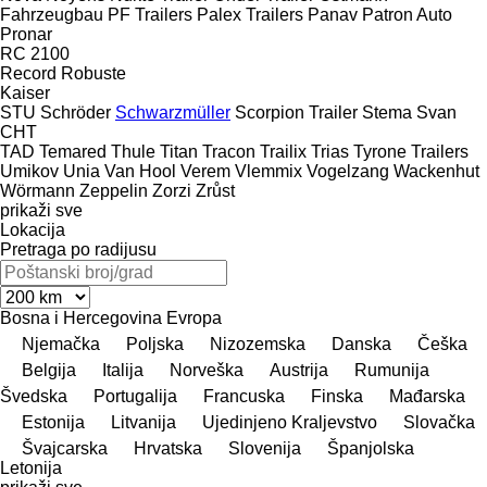
Fahrzeugbau
PF Trailers
Palex Trailers
Panav
Patron Auto
Pronar
RC 2100
Record
Robuste
Kaiser
STU
Schröder
Schwarzmüller
Scorpion Trailer
Stema
Svan
CHT
TAD
Temared
Thule
Titan
Tracon
Trailix
Trias
Tyrone Trailers
Umikov
Unia
Van Hool
Verem
Vlemmix
Vogelzang
Wackenhut
Wörmann
Zeppelin
Zorzi
Zrůst
prikaži sve
Lokacija
Pretraga po radijusu
Bosna i Hercegovina
Evropa
Njemačka
Poljska
Nizozemska
Danska
Češka
Belgija
Italija
Norveška
Austrija
Rumunija
Švedska
Portugalija
Francuska
Finska
Mađarska
Estonija
Litvanija
Ujedinjeno Kraljevstvo
Slovačka
Švајcarska
Hrvatska
Slovenija
Španjolska
Letonija