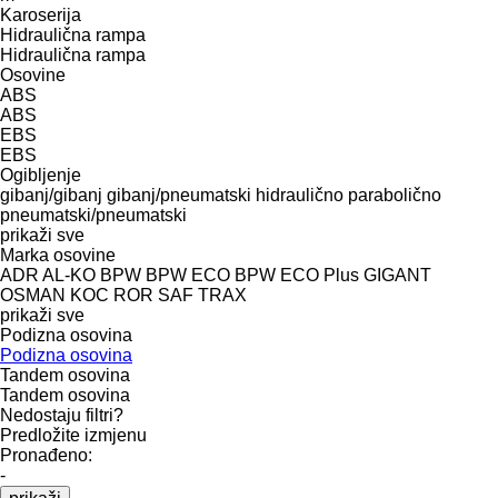
Karoserija
Hidraulična rampa
Hidraulična rampa
Osovine
ABS
ABS
EBS
EBS
Ogibljenje
gibanj/gibanj
gibanj/pneumatski
hidraulično
parabolično
pneumatski/pneumatski
prikaži sve
Marka osovine
ADR
AL-KO
BPW
BPW ECO
BPW ECO Plus
GIGANT
OSMAN KOC
ROR
SAF
TRAX
prikaži sve
Podizna osovina
Podizna osovina
Tandem osovina
Tandem osovina
Nedostaju filtri?
Predložite izmjenu
Pronađeno:
-