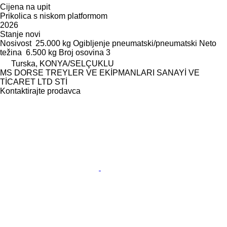
Cijena na upit
Prikolica s niskom platformom
2026
Stanje
novi
Nosivost
25.000 kg
Ogibljenje
pneumatski/pneumatski
Neto
težina
6.500 kg
Broj osovina
3
Turska, KONYA/SELÇUKLU
MS DORSE TREYLER VE EKİPMANLARI SANAYİ VE
TİCARET LTD STİ
Kontaktirajte prodavca