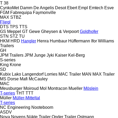
T 38
CynkoMet
Damm
De Angelis
Desot
Ebert
Empl
Emtech
Esve
FGM
Fabrequipa
Faymonville
MAX
STBZ
Fliegl
DTS
TPS
TTS
GS Meppel
GT
Gewe
Gheysen & Verpoort
Goldhofer
STN
STZ
TU
HKM
HRD
Hangler
Henra
Humbaur
Hüffermann
Ifor Williams
Trailers
GH
JPM Trailers
JPM
Junge
Jyki
Kaiser
Kel-Berg
S-series
King
Krone
SD
Kubix
Lako
Langendorf
Lorries
MAC Trailer
MAN
MAX Trailer
MS Dorse
Mafi
McCauley
MAC
Meusburger
Moiroud
Mol
Montracon
Mueller
Möslein
T-series
THT
TTT
Müller
Müller-Mitteltal
T-series
NC Engineering
Nooteboom
ASDV
Nova
Noyens
Nükte Trailer
Onder Trailer
Ostmann