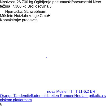
Nosivost
26.700 kg
Ogibljenje
pneumatski/pneumatski
Neto
težina
7.300 kg
Broj osovina
3
Njemačka, Schwebheim
Möslein Nutzfahrzeuge GmbH
Kontaktirajte prodavca
nova Möslein TTT 11-6,2 BR
Orange Tandemtieflader mit breiten RampenNeufahr prikolica s
niskom platformom
6