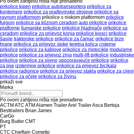
Po ovom zahtjevu ništa nije pronađeno
prikolice kiperi
prikolice autotransportera
prikolice za
kontejnere
prikolice za građevinske strojeve
prikolice sa
ravnom platformom
prikolice s niskom platformom
prikolice
furgoni
prikolice sa kliznom ceradom
auto prikolice
prikolice
platforme
šumarske prikolice
prikolice hladnjače
prikolice sa
ceradom
prikolice za prijevoz konja
prikolice kiosci
prikolice
šasije
traktorske prikolice
prikolice za čamac
prikolice brze
hrane
prikolice za prijevoz stoke
teretna kolica
cisterne
prikolice
prikolice za kablove
prikolice za motocikle
modularne
prikolice
prikolice za prijevoz zrna
multi-lift prikolice
industrijske
prikolice
prikolice za sijeno
upozoravajuće prikolice
prikolice
za pse
izotermne prikolice
prikolice za prijevoz bicikala
prikolice radionice
prikolice za prijevoz stakla
prikolice za cijevi
prikolice za pčele
prikolice za živinu
prikaži sve
Marka
Po ovom zahtjevu ništa nije pronađeno
ACTM
ATC
ATM
Alamen Trailer
Arel Trailer
Asca
Bertoja
Besttrailers
Brian James
CarGo
Burg
Butler
CMT
PT
CTC
Chieftain
Cometto