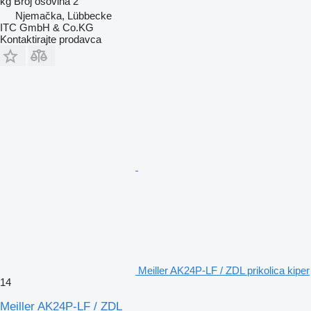
kg
Broj osovina
2
Njemačka, Lübbecke
ITC GmbH & Co.KG
Kontaktirajte prodavca
Meiller AK24P-LF / ZDL prikolica kiper
14
Meiller AK24P-LF / ZDL