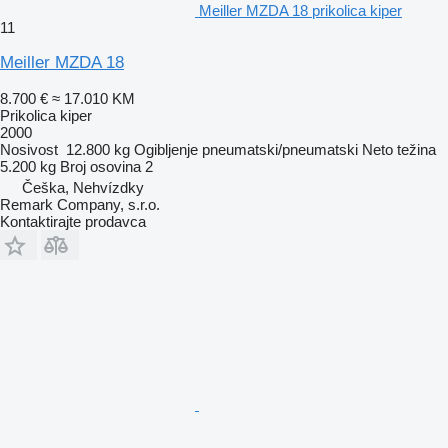
Meiller MZDA 18 prikolica kiper
11
Meiller MZDA 18
8.700 €
≈ 17.010 KM
Prikolica kiper
2000
Nosivost
12.800 kg
Ogibljenje
pneumatski/pneumatski
Neto težina
5.200 kg
Broj osovina
2
Češka, Nehvízdky
Remark Company, s.r.o.
Kontaktirajte prodavca