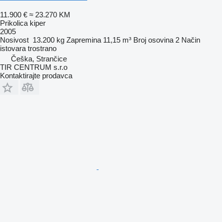
11.900 €
≈ 23.270 KM
Prikolica kiper
2005
Nosivost
13.200 kg
Zapremina
11,15 m³
Broj osovina
2
Način
istovara
trostrano
Češka, Strančice
TIR CENTRUM s.r.o
Kontaktirajte prodavca