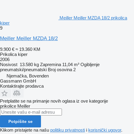
Meiller Meiller MZDA 18/2 prikolica
kiper
9
Meiller Meiller MZDA 18/2
9.900 €
≈ 19.360 KM
Prikolica kiper
2006
Nosivost
13.580 kg
Zapremina
11,04 m³
Ogibljenje
pneumatski/pneumatski
Broj osovina
2
Njemačka, Bovenden
Gassmann GmbH
Kontaktirajte prodavca
Pretplatite se na primanje novih oglasa iz ove kategorije
prikolice
Meiller
Potpišite se
Klikom pristajete na našu
politiku privatnosti
i
korisnički ugovor
.