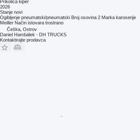
Prikolica kiper
2026
Stanje
novi
Ogibljenje
pneumatski/pneumatski
Broj osovina
2
Marka karoserije
Meiller
Način istovara
trostrano
Češka, Ostrov
Daniel Hambálek - DH TRUCKS
Kontaktirajte prodavca