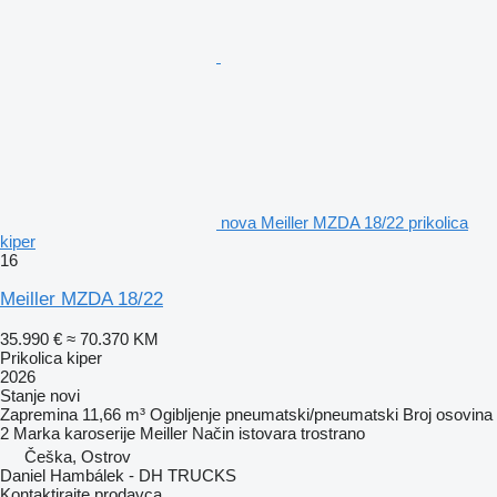
nova Meiller MZDA 18/22 prikolica
kiper
16
Meiller MZDA 18/22
35.990 €
≈ 70.370 KM
Prikolica kiper
2026
Stanje
novi
Zapremina
11,66 m³
Ogibljenje
pneumatski/pneumatski
Broj osovina
2
Marka karoserije
Meiller
Način istovara
trostrano
Češka, Ostrov
Daniel Hambálek - DH TRUCKS
Kontaktirajte prodavca