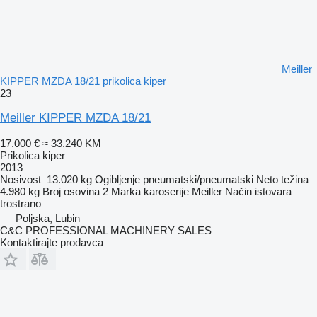
Meiller
KIPPER MZDA 18/21 prikolica kiper
23
Meiller KIPPER MZDA 18/21
17.000 €
≈ 33.240 KM
Prikolica kiper
2013
Nosivost
13.020 kg
Ogibljenje
pneumatski/pneumatski
Neto težina
4.980 kg
Broj osovina
2
Marka karoserije
Meiller
Način istovara
trostrano
Poljska, Lubin
C&C PROFESSIONAL MACHINERY SALES
Kontaktirajte prodavca