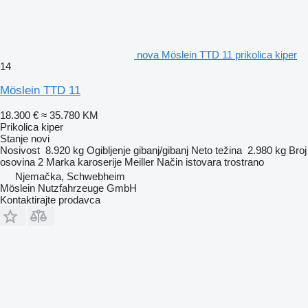
nova Möslein TTD 11 prikolica kiper
14
Möslein TTD 11
18.300 €
≈ 35.780 KM
Prikolica kiper
Stanje
novi
Nosivost
8.920 kg
Ogibljenje
gibanj/gibanj
Neto težina
2.980 kg
Broj
osovina
2
Marka karoserije
Meiller
Način istovara
trostrano
Njemačka, Schwebheim
Möslein Nutzfahrzeuge GmbH
Kontaktirajte prodavca