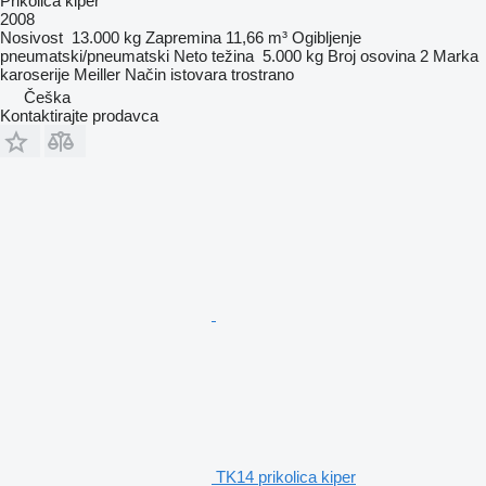
Prikolica kiper
2008
Nosivost
13.000 kg
Zapremina
11,66 m³
Ogibljenje
pneumatski/pneumatski
Neto težina
5.000 kg
Broj osovina
2
Marka
karoserije
Meiller
Način istovara
trostrano
Češka
Kontaktirajte prodavca
TK14 prikolica kiper