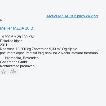
Meiller MZDA 18 B prikolica kiper
6
Meiller MZDA 18 B
14.900 €
≈ 29.130 KM
Prikolica kiper
2011
Nosivost
13.200 kg
Zapremina
9,33 m³
Ogibljenje
pneumatski/pneumatski
Broj osovina
2
Način istovara
trostrano
Njemačka, Bovenden
Gassmann GmbH
Kontaktirajte prodavca