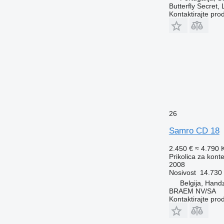
Butterfly Secret,
Kontaktirajte pro
26
Samro CD 18
2.450 €
≈ 4.790
Prikolica za kont
2008
Nosivost
14.730
Belgija, Han
BRAEM NV/SA
Kontaktirajte pro