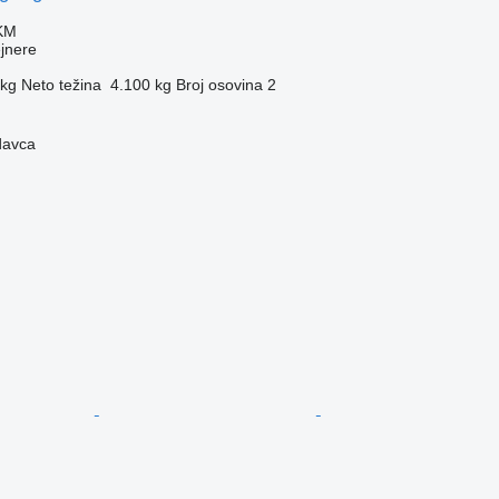
 KM
ejnere
 kg
Neto težina
4.100 kg
Broj osovina
2
davca