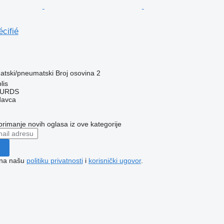
cifié
tski/pneumatski
Broj osovina
2
lis
OURDS
davca
 primanje novih oglasa iz ove kategorije
e na našu
politiku privatnosti
i
korisnički ugovor
.