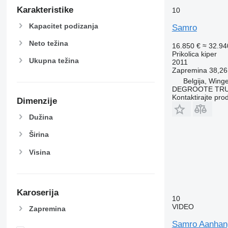
Karakteristike
10
Kapacitet podizanja
Samro
Neto težina
16.850 €
≈ 32.9
Prikolica kiper
Ukupna težina
2011
Zapremina
38,26
Belgija, Wing
DEGROOTE TRU
Kontaktirajte pro
Dimenzije
Dužina
Širina
Visina
Karoserija
10
VIDEO
Zapremina
Samro Aanha