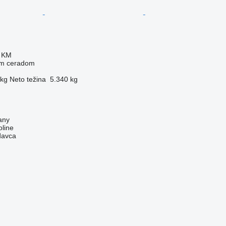
0 KM
nim ceradom
 kg
Neto težina
5.340 kg
any
line
davca