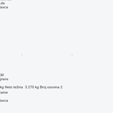
 Lda
davca
 KM
ejnere
 kg
Neto težina
3.270 kg
Broj osovina
2
dzame
davca