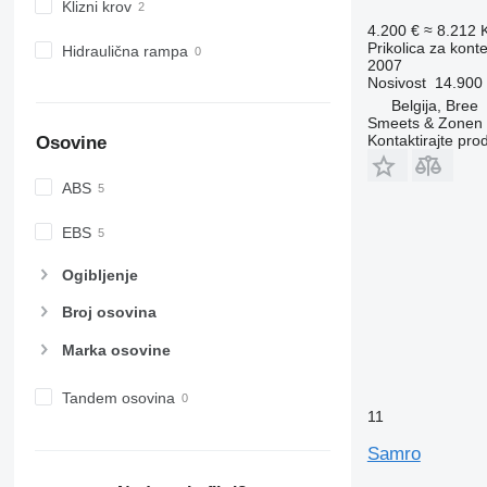
Klizni krov
4.200 €
≈ 8.212
Prikolica za kont
Hidraulična rampa
2007
Nosivost
14.900
Belgija, Bree
Smeets & Zonen
Kontaktirajte pro
Osovine
ABS
EBS
Ogibljenje
Broj osovina
Marka osovine
Tandem osovina
11
Samro