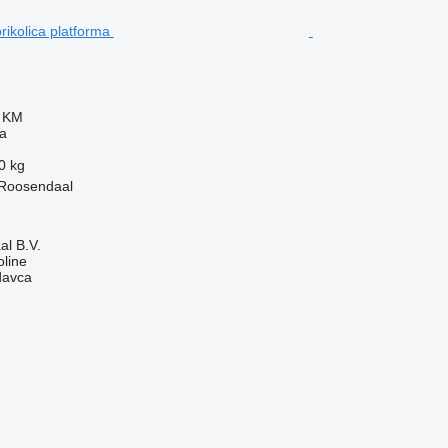
0 KM
ma
0 kg
Roosendaal
l B.V.
line
davca