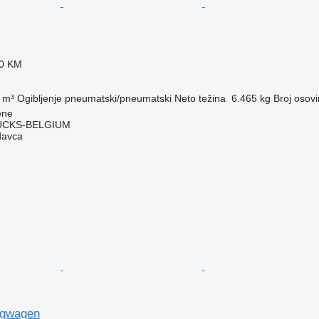
40 KM
 m³
Ogibljenje
pneumatski/pneumatski
Neto težina
6.465 kg
Broj osov
ene
CKS-BELGIUM
davca
ngwagen