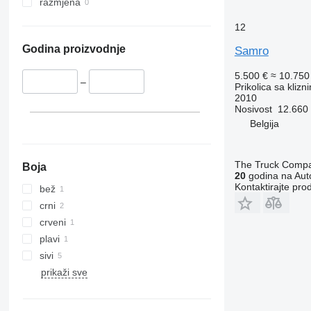
razmjena
12
Godina proizvodnje
Samro
5.500 €
≈ 10.75
–
Prikolica sa kliz
2010
Nosivost
12.660
Belgija
The Truck Comp
Boja
20
godina na Auto
Kontaktirajte pro
bež
crni
crveni
plavi
sivi
prikaži sve