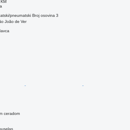
0 KM
ma
tski/pneumatski
Broj osovina
3
São João de Ver
davca
nim ceradom
Souselas