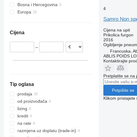
Bosna i Hercegovina
ZWP
T700
ZKO
4
Evropa
T900
ZWF
Samro Non spé
Belgija
Francuska
Cijena na upit
Cijena
Portugalija
Prikolica furgon
2016
Njemačka
Ogibljenje
pneuma
–
Nizozemska
Francuska, Ab
ABLIS POIDS L
Španjolska
Kontaktirajte pro
Pretplatite se na
Tip oglasa
Potpišite se
prodaja
Klikom pristajet
od proizvođača
lizing
kredit
na rate
razmjena uz doplatu (trade-in)