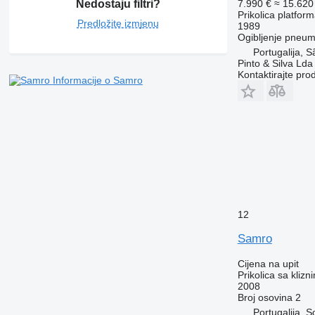
7.990 €
≈ 15.62
Nedostaju filtri?
Prikolica platfor
Predložite izmjenu
1989
Ogibljenje
pneuma
Portugalija, 
Pinto & Silva Lda
Kontaktirajte pro
Informacije o Samro
12
Samro
Cijena na upit
Prikolica sa kliz
2008
Broj osovina
2
Portugalija, 