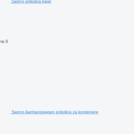
Samro prikolica kiper
ina
3
Samro Aanhangwagen prikolica za kontejnere