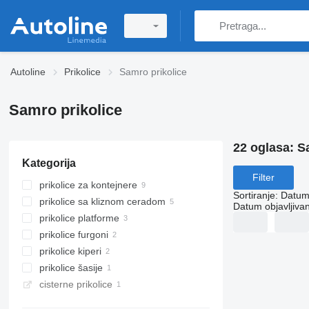
Autoline
Prikolice
Samro prikolice
Samro prikolice
22 oglasa:
S
Kategorija
Filter
prikolice za kontejnere
Sortiranje
:
Datum 
prikolice sa kliznom ceradom
Datum objavljivan
prikolice platforme
prikolice furgoni
prikolice kiperi
prikolice šasije
cisterne prikolice