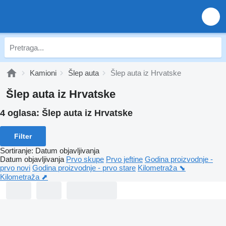
Kamioni
Šlep auta
Šlep auta iz Hrvatske
Šlep auta iz Hrvatske
4 oglasa:
Šlep auta iz Hrvatske
Filter
Sortiranje
:
Datum objavljivanja
Datum objavljivanja
Prvo skupe
Prvo jeftine
Godina proizvodnje -
prvo novi
Godina proizvodnje - prvo stare
Kilometraža ⬊
Kilometraža ⬈