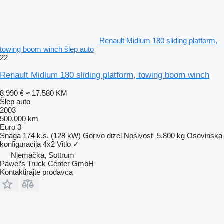
Renault Midlum 180 sliding platform,
towing boom winch šlep auto
22
Renault Midlum 180 sliding platform, towing boom winch
8.990 €
≈ 17.580 KM
Šlep auto
2003
500.000 km
Euro 3
Snaga
174 k.s. (128 kW)
Gorivo
dizel
Nosivost
5.800 kg
Osovinska
konfiguracija
4x2
Vitlo
✓
Njemačka, Sottrum
Pawel‘s Truck Center GmbH
Kontaktirajte prodavca