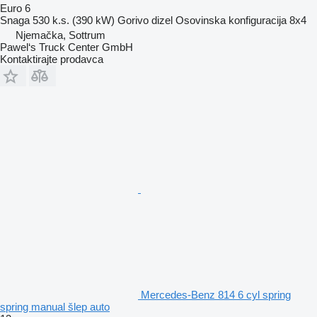
Euro 6
Snaga
530 k.s. (390 kW)
Gorivo
dizel
Osovinska konfiguracija
8x4
Njemačka, Sottrum
Pawel‘s Truck Center GmbH
Kontaktirajte prodavca
Mercedes-Benz 814 6 cyl spring
spring manual šlep auto