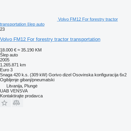
Volvo FM12 For forestry tractor
transportation šlep auto
23
Volvo FM12 For forestry tractor transportation
18.000 €
≈ 35.190 KM
Šlep auto
2005
1.265.871 km
Euro 3
Snaga
420 k.s. (309 kW)
Gorivo
dizel
Osovinska konfiguracija
6x2
Ogibljenje
gibanj/pneumatski
Litvanija, Plungė
UAB VENSVA
Kontaktirajte prodavca