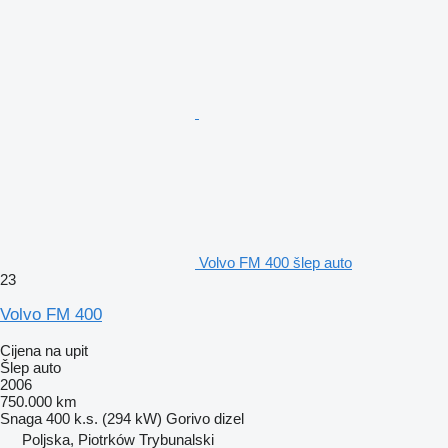
Volvo FM 400 šlep auto
23
Volvo FM 400
Cijena na upit
Šlep auto
2006
750.000 km
Snaga
400 k.s. (294 kW)
Gorivo
dizel
Poljska, Piotrków Trybunalski