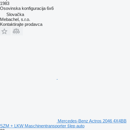
1983
Osovinska konfiguracija
6x6
Slovačka
Mebachel, s.r.o.
Kontaktirajte prodavca
Mercedes-Benz Actros 2046 4X4BB
SZM + LKW Maschinentransporter šlep auto