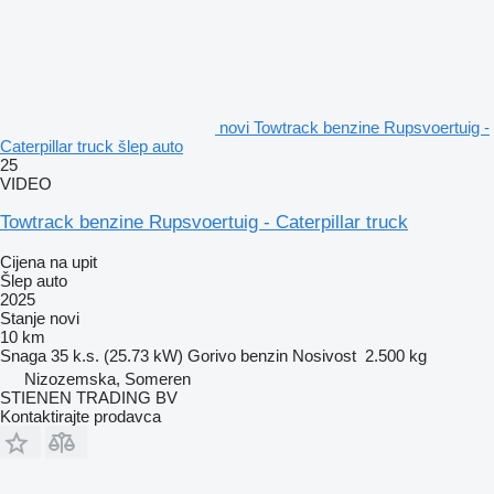
novi Towtrack benzine Rupsvoertuig -
Caterpillar truck šlep auto
25
VIDEO
Towtrack benzine Rupsvoertuig - Caterpillar truck
Cijena na upit
Šlep auto
2025
Stanje
novi
10 km
Snaga
35 k.s. (25.73 kW)
Gorivo
benzin
Nosivost
2.500 kg
Nizozemska, Someren
STIENEN TRADING BV
Kontaktirajte prodavca