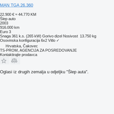
MAN TGA 26.360
22.900 €
≈ 44.770 KM
Šlep auto
2003
916.000 km
Euro 3
Snaga
361 k.s. (265 kW)
Gorivo
dizel
Nosivost
13.750 kg
Osovinska konfiguracija
6x2
Vitlo
✓
Hrvatska, Čakovec
TS-PROM, AGENCIJA ZA POSREDOVANJE
Kontaktirajte prodavca
Oglasi iz drugih zemalja u odjeljku "Šlep auta".