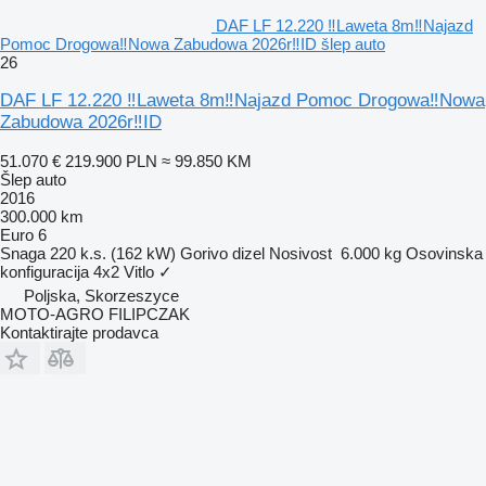
DAF LF 12.220 ‼Laweta 8m‼Najazd
Pomoc Drogowa‼Nowa Zabudowa 2026r‼ID šlep auto
26
DAF LF 12.220 ‼Laweta 8m‼Najazd Pomoc Drogowa‼Nowa
Zabudowa 2026r‼ID
51.070 €
219.900 PLN
≈ 99.850 KM
Šlep auto
2016
300.000 km
Euro 6
Snaga
220 k.s. (162 kW)
Gorivo
dizel
Nosivost
6.000 kg
Osovinska
konfiguracija
4x2
Vitlo
✓
Poljska, Skorzeszyce
MOTO-AGRO FILIPCZAK
Kontaktirajte prodavca