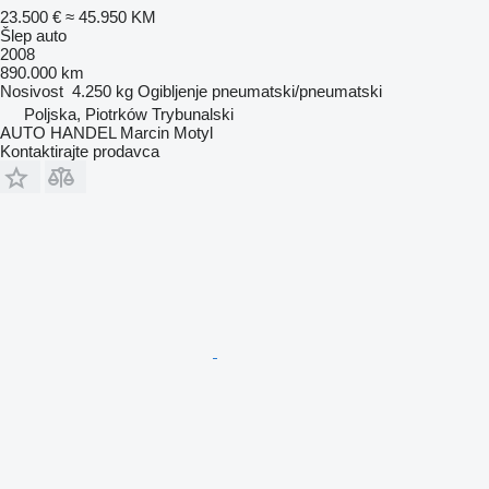
23.500 €
≈ 45.950 KM
Šlep auto
2008
890.000 km
Nosivost
4.250 kg
Ogibljenje
pneumatski/pneumatski
Poljska, Piotrków Trybunalski
AUTO HANDEL Marcin Motyl
Kontaktirajte prodavca