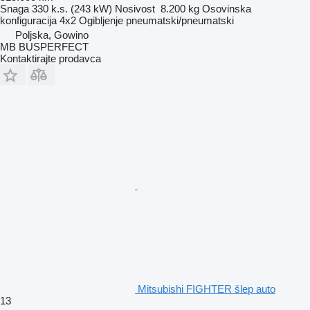
Snaga
330 k.s. (243 kW)
Nosivost
8.200 kg
Osovinska
konfiguracija
4x2
Ogibljenje
pneumatski/pneumatski
Poljska, Gowino
MB BUSPERFECT
Kontaktirajte prodavca
Mitsubishi FIGHTER šlep auto
13