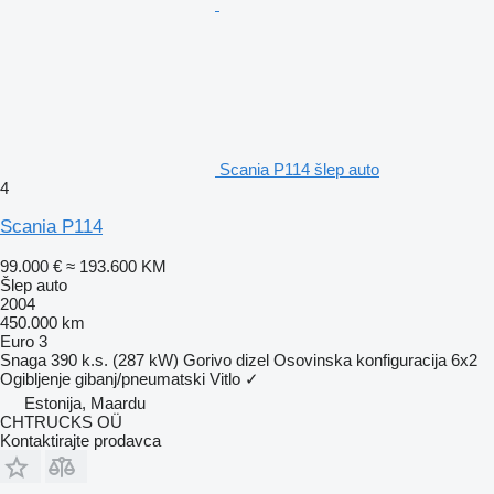
Scania P114 šlep auto
4
Scania P114
99.000 €
≈ 193.600 KM
Šlep auto
2004
450.000 km
Euro 3
Snaga
390 k.s. (287 kW)
Gorivo
dizel
Osovinska konfiguracija
6x2
Ogibljenje
gibanj/pneumatski
Vitlo
✓
Estonija, Maardu
CHTRUCKS OÜ
Kontaktirajte prodavca