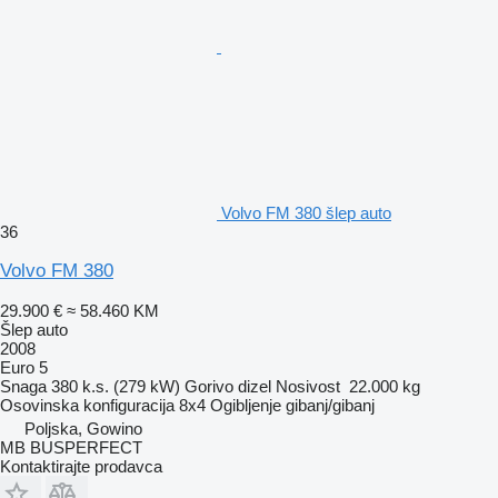
Volvo FM 380 šlep auto
36
Volvo FM 380
29.900 €
≈ 58.460 KM
Šlep auto
2008
Euro 5
Snaga
380 k.s. (279 kW)
Gorivo
dizel
Nosivost
22.000 kg
Osovinska konfiguracija
8x4
Ogibljenje
gibanj/gibanj
Poljska, Gowino
MB BUSPERFECT
Kontaktirajte prodavca