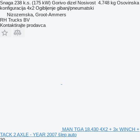
Snaga
238 k.s. (175 kW)
Gorivo
dizel
Nosivost
4.748 kg
Osovinska
konfiguracija
4x2
Ogibljenje
gibanj/pneumatski
Nizozemska, Groot-Ammers
RH Trucks BV
Kontaktirajte prodavca
MAN TGA 18.430 4X2 + 3x WINCH +
TACK 2 AXLE - YEAR 2007 šlep auto
30