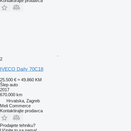
Kontaktirajte prodavca
2
IVECO Daily 70C18
25.500 €
≈ 49.860 KM
Šlep auto
2017
670.000 km
Hrvatska, Zagreb
Meli Commerce
Kontaktirajte prodavca
Prodajete tehniku?
Učinite to sa nama!