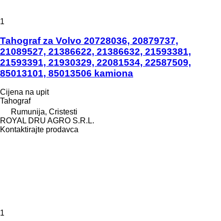
1
Tahograf za Volvo 20728036, 20879737,
21089527, 21386622, 21386632, 21593381,
21593391, 21930329, 22081534, 22587509,
85013101, 85013506 kamiona
Cijena na upit
Tahograf
Rumunija, Cristesti
ROYAL DRU AGRO S.R.L.
Kontaktirajte prodavca
1