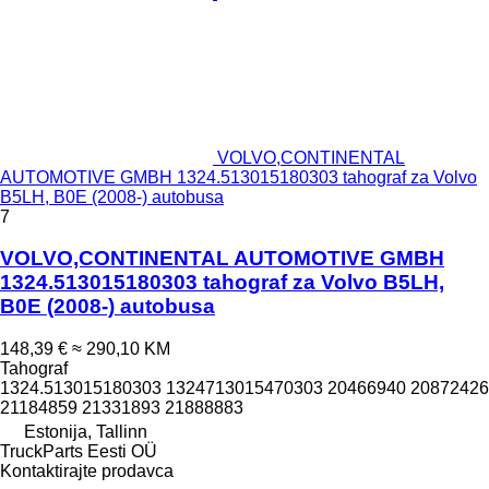
VOLVO,CONTINENTAL
AUTOMOTIVE GMBH 1324.513015180303 tahograf za Volvo
B5LH, B0E (2008-) autobusa
7
VOLVO,CONTINENTAL AUTOMOTIVE GMBH
1324.513015180303 tahograf za Volvo B5LH,
B0E (2008-) autobusa
148,39 €
≈ 290,10 KM
Tahograf
1324.513015180303 1324713015470303 20466940 20872426
21184859 21331893 21888883
Estonija, Tallinn
TruckParts Eesti OÜ
Kontaktirajte prodavca