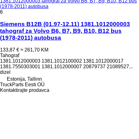
1381.1012000003 tahograf za Volvo B6, B7, B9, B10, B12 bus
(1978-2011) autobusa
6
Siemens B12B (01.97-12.11) 1381.1012000003
tahograf za Volvo B6, B7, B9, B10, B12 bus
(1978-2011) autobusa
133,87 €
≈ 261,70 KM
Tahograf
1381.1012000003 1381.1012100002 1381.1012000017
1381.7550303001 1381.1012000007 20879737 21089527...
dizel
Estonija, Tallinn
TruckParts Eesti OÜ
Kontaktirajte prodavca