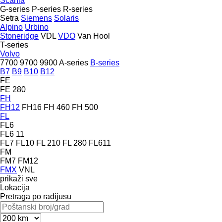
Scania
G-series
P-series
R-series
Setra
Siemens
Solaris
Alpino
Urbino
Stoneridge
VDL
VDO
Van Hool
T-series
Volvo
7700
9700
9900
A-series
B-series
B7
B9
B10
B12
FE
FE 280
FH
FH12
FH16
FH 460
FH 500
FL
FL6
FL6 11
FL7
FL10
FL 210
FL 280
FL611
FM
FM7
FM12
FMX
VNL
prikaži sve
Lokacija
Pretraga po radijusu