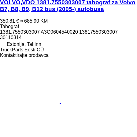
VOLVO,VDO 1381.7550303007 tahograf za Volvo
B7, B8, B9, B12 bus (2005-) autobusa
350,81 €
≈ 685,90 KM
Tahograf
1381.7550303007 A3C0604540020 13817550303007
30110314
Estonija, Tallinn
TruckParts Eesti OÜ
Kontaktirajte prodavca