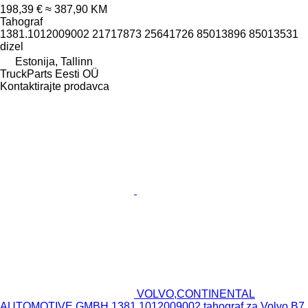
198,39 €
≈ 387,90 KM
Tahograf
1381.1012009002 21717873 25641726 85013896 85013531
dizel
Estonija, Tallinn
TruckParts Eesti OÜ
Kontaktirajte prodavca
VOLVO,CONTINENTAL
AUTOMOTIVE GMBH 1381.1012009002 tahograf za Volvo B7,