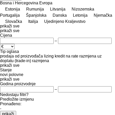
Bosna i Hercegovina
Evropa
Estonija
Rumunija
Litvanija
Nizozemska
Portugalija
Španjolska
Danska
Letonija
Njemačka
Slovačka
Italija
Ujedinjeno Kraljevstvo
prikaži sve
prikaži sve
Cijena
–
Tip oglasa
prodaja
od proizvođača
lizing
kredit
na rate
razmjena uz
doplatu (trade-in)
razmjena
prikaži sve
Stanje
novi
polovne
prikaži sve
Godina proizvodnje
–
Nedostaju filtri?
Predložite izmjenu
Pronađeno:
-
prikaži