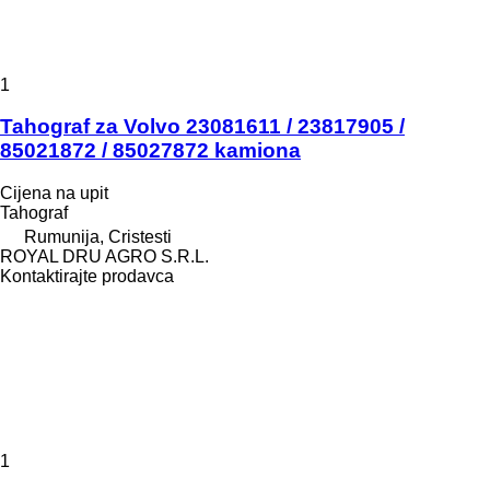
1
Tahograf za Volvo 23081611 / 23817905 /
85021872 / 85027872 kamiona
Cijena na upit
Tahograf
Rumunija, Cristesti
ROYAL DRU AGRO S.R.L.
Kontaktirajte prodavca
1