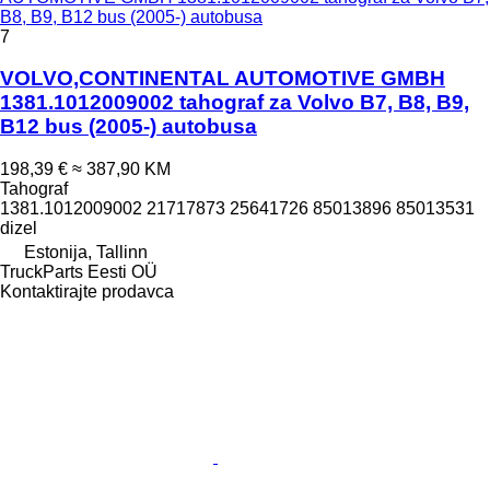
B8, B9, B12 bus (2005-) autobusa
7
VOLVO,CONTINENTAL AUTOMOTIVE GMBH
1381.1012009002 tahograf za Volvo B7, B8, B9,
B12 bus (2005-) autobusa
198,39 €
≈ 387,90 KM
Tahograf
1381.1012009002 21717873 25641726 85013896 85013531
dizel
Estonija, Tallinn
TruckParts Eesti OÜ
Kontaktirajte prodavca