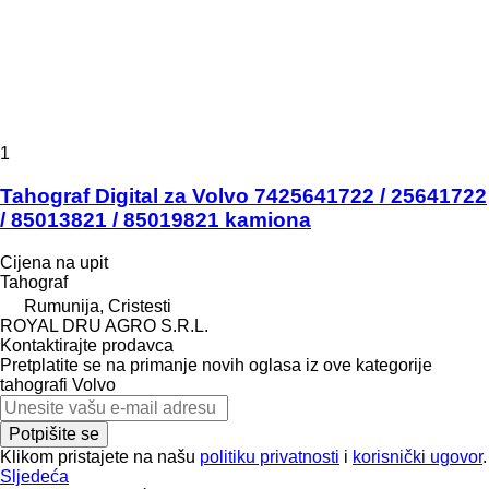
1
Tahograf Digital za Volvo 7425641722 / 25641722
/ 85013821 / 85019821 kamiona
Cijena na upit
Tahograf
Rumunija, Cristesti
ROYAL DRU AGRO S.R.L.
Kontaktirajte prodavca
Pretplatite se na primanje novih oglasa iz ove kategorije
tahografi
Volvo
Potpišite se
Klikom pristajete na našu
politiku privatnosti
i
korisnički ugovor
.
Sljedeća