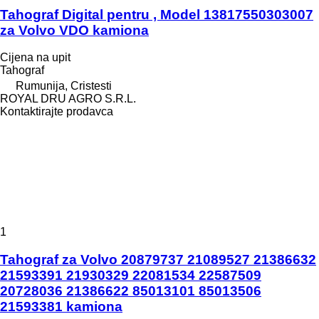
Tahograf Digital pentru , Model 13817550303007
za Volvo VDO kamiona
Cijena na upit
Tahograf
Rumunija, Cristesti
ROYAL DRU AGRO S.R.L.
Kontaktirajte prodavca
1
Tahograf za Volvo 20879737 21089527 21386632
21593391 21930329 22081534 22587509
20728036 21386622 85013101 85013506
21593381 kamiona