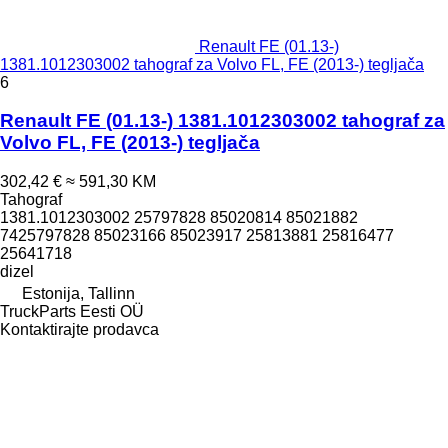
Renault FE (01.13-)
1381.1012303002 tahograf za Volvo FL, FE (2013-) tegljača
6
Renault FE (01.13-) 1381.1012303002 tahograf za
Volvo FL, FE (2013-) tegljača
302,42 €
≈ 591,30 KM
Tahograf
1381.1012303002 25797828 85020814 85021882
7425797828 85023166 85023917 25813881 25816477
25641718
dizel
Estonija, Tallinn
TruckParts Eesti OÜ
Kontaktirajte prodavca