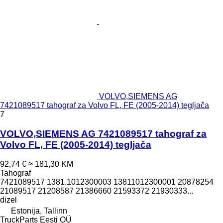
VOLVO,SIEMENS AG
7421089517 tahograf za Volvo FL, FE (2005-2014) tegljača
7
VOLVO,SIEMENS AG 7421089517 tahograf za
Volvo FL, FE (2005-2014) tegljača
92,74 €
≈ 181,30 KM
Tahograf
7421089517 1381.1012300003 13811012300001 20878254
21089517 21208587 21386660 21593372 21930333...
dizel
Estonija, Tallinn
TruckParts Eesti OÜ