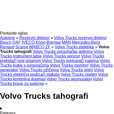
Postavite oglas
Autoline
»
Rezervni dijelovi
»
Volvo Trucks rezervni dijelovi
Bosch
DAF
IVECO
Knorr-Bremse
MAN
Mercedes-Benz
Renault
Scania
WABCO
ZF
»
Volvo Trucks elektrike
»
Volvo
Trucks tahografi
Volvo Trucks upravljačke jedinice
Volvo
Trucks instrument table
Volvo Trucks senzori
Volvo Trucks
prekidači pod volanom
Volvo Trucks pretvarači napona
Volvo
Trucks kutije s osiguračima
Volvo Trucks monitori
Volvo Trucks
generatori
Volvo Trucks ožičenja
Volvo Trucks releji
Volvo
Trucks električni podizači stakala
Volvo Trucks starteri
Volvo
Trucks kontrolna dugmad
Volvo Trucks akumulatori
Volvo
Trucks brave za paljenje
»
Volvo Trucks tahografi
Pretraga