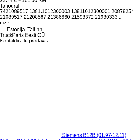
92,74 €
≈ 181,30 KM
Tahograf
7421089517 1381.1012300003 13811012300001 20878254
21089517 21208587 21386660 21593372 21930333...
dizel
Estonija, Tallinn
TruckParts Eesti OÜ
Kontaktirajte prodavca
Siemens B12B (01.97-12.11)