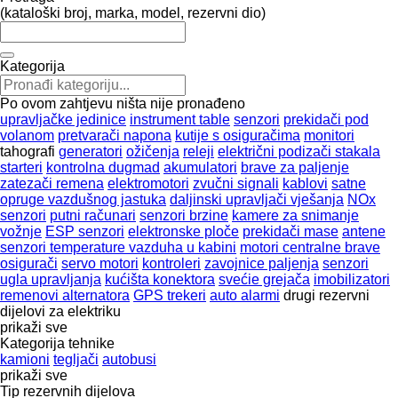
(kataloški broj, marka, model, rezervni dio)
Kategorija
Po ovom zahtjevu ništa nije pronađeno
upravljačke jedinice
instrument table
senzori
prekidači pod
volanom
pretvarači napona
kutije s osiguračima
monitori
tahografi
generatori
ožičenja
releji
električni podizači stakala
starteri
kontrolna dugmad
akumulatori
brave za paljenje
zatezači remena
elektromotori
zvučni signali
kablovi
satne
opruge vazdušnog jastuka
daljinski upravljači vješanja
NOx
senzori
putni računari
senzori brzine
kamere za snimanje
vožnje
ESP senzori
elektronske ploče
prekidači mase
antene
senzori temperature vazduha u kabini
motori centralne brave
osigurači
servo motori
kontroleri
zavojnice paljenja
senzori
ugla upravljanja
kućišta konektora
svećie grejača
imobilizatori
remenovi alternatora
GPS trekeri
auto alarmi
drugi rezervni
dijelovi za elektriku
prikaži sve
Kategorija tehnike
kamioni
tegljači
autobusi
prikaži sve
Tip rezervnih dijelova