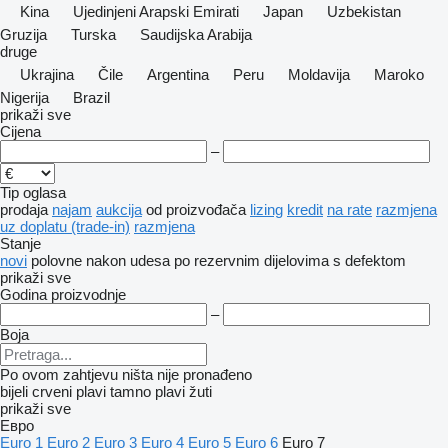
Kina
Ujedinjeni Arapski Emirati
Japan
Uzbekistan
Gruzija
Turska
Saudijska Arabija
druge
Ukrajina
Čile
Argentina
Peru
Moldavija
Maroko
Nigerija
Brazil
prikaži sve
Cijena
–
Tip oglasa
prodaja
najam
aukcija
od proizvođača
lizing
kredit
na rate
razmjena
uz doplatu (trade-in)
razmjena
Stanje
novi
polovne
nakon udesa
po rezervnim dijelovima
s defektom
prikaži sve
Godina proizvodnje
–
Boja
Po ovom zahtjevu ništa nije pronađeno
bijeli
crveni
plavi
tamno plavi
žuti
prikaži sve
Евро
Euro 1
Euro 2
Euro 3
Euro 4
Euro 5
Euro 6
Euro 7