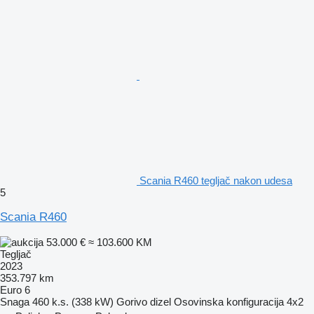
Scania R460 tegljač nakon udesa
5
Scania R460
53.000 €
≈ 103.600 KM
Tegljač
2023
353.797 km
Euro 6
Snaga
460 k.s. (338 kW)
Gorivo
dizel
Osovinska konfiguracija
4x2