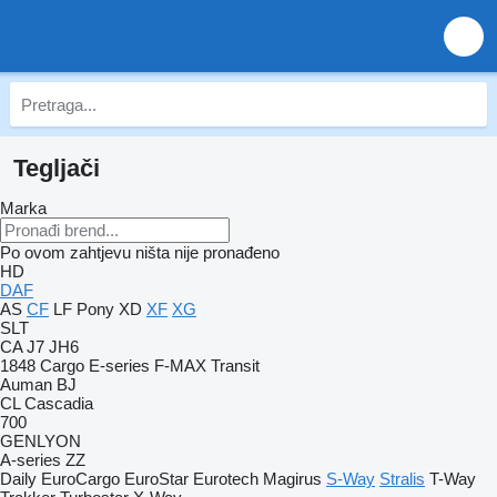
Tegljači
Marka
Po ovom zahtjevu ništa nije pronađeno
HD
DAF
AS
CF
LF
Pony
XD
XF
XG
SLT
CA
J7
JH6
1848
Cargo
E-series
F-MAX
Transit
Auman
BJ
CL
Cascadia
700
GENLYON
A-series
ZZ
Daily
EuroCargo
EuroStar
Eurotech
Magirus
S-Way
Stralis
T-Way