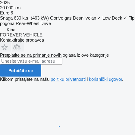
2025
20.000 km
Euro 6
Snaga
630 k.s. (463 kW)
Gorivo
gas
Desni volan
✓
Low Deck
✓
Tip
pogona
Rear-Wheel Drive
Kina
FOREVER VEHICLE
Kontaktirajte prodavca
Pretplatite se na primanje novih oglasa iz ove kategorije
Potpišite se
Klikom pristajete na našu
politiku privatnosti
i
korisnički ugovor
.