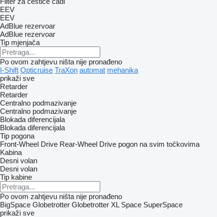
Filter za čestice čađi
EEV
EEV
AdBlue rezervoar
AdBlue rezervoar
Tip mјenjača
Po ovom zahtjevu ništa nije pronađeno
I-Shift
Opticruise
TraXon
automat
mehanika
prikaži sve
Retarder
Retarder
Centralno podmazivanje
Centralno podmazivanje
Blokada diferencijala
Blokada diferencijala
Tip pogona
Front-Wheel Drive
Rear-Wheel Drive
pogon na svim točkovima
Kabina
Desni volan
Desni volan
Tip kabine
Po ovom zahtjevu ništa nije pronađeno
BigSpace
Globetrotter
Globetrotter XL
Space
SuperSpace
prikaži sve