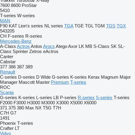
Trakker
Turbostar
X-Way
7600
8600
ProStar
5410
T-series
W-series
MAN
F90
KAT
Lion's series
NL series
TGA
TGE
TGL
TGM
TGS
TGX
543205
CH
F-series
R-series
Mercedes-Benz
A-Class
Actros
Antos
Arocs
Atego
Axor
LK
MB
S-Class
SK
SL-
Class
Sprinter
Zetros
eActros
Canter
Cabstar
377
386
387
389
Renault
C-series
D-series
D Wide
G-series
K-series
Kerax
Magnum
Major
Manager
Mascott
Master
Premium
T-series
ROC
Scania
G-series
K-series
L-series
LB
P-series
R-series
S-series
T-series
F2000
F3000
H3000
M3000
X3000
X5000
X6000
371
375
380
Max
NX
T5G
T7H
C7H
G7
1491
Phoenix
T-series
Crafter
LT
Volvo