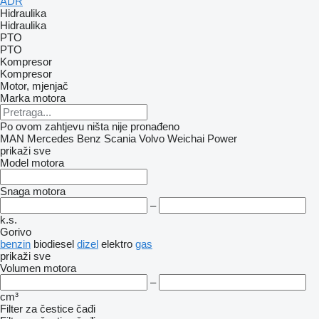
ADR
Hidraulika
Hidraulika
PTO
PTO
Kompresor
Kompresor
Motor, mjenjač
Marka motora
Po ovom zahtjevu ništa nije pronađeno
MAN
Mercedes Benz
Scania
Volvo
Weichai Power
prikaži sve
Model motora
Snaga motora
–
k.s.
Gorivo
benzin
biodiesel
dizel
elektro
gas
prikaži sve
Volumen motora
–
cm³
Filter za čestice čađi