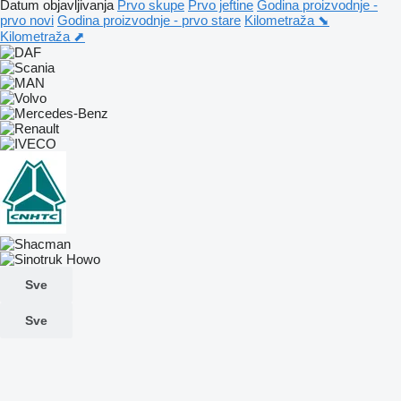
Datum objavljivanja
Prvo skupe
Prvo jeftine
Godina proizvodnje -
prvo novi
Godina proizvodnje - prvo stare
Kilometraža ⬊
Kilometraža ⬈
Sve
Sve