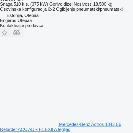
Snaga
510 k.s. (375 kW)
Gorivo
dizel
Nosivost
18.500 kg
Osovinska konfiguracija
6x2
Ogibljenje
pneumatski/pneumatski
Estonija, Otepää
Engeros Otepää
Kontaktirajte prodavca
Mercedes-Benz Actros 1843 E6
Retarder ACC ADR FL EXII A tegljač