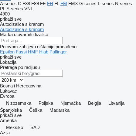
A-series
C
F88
F89
FE
FH
FL
FM
FMX
G-series
L-series
N-series
PL
S-series
VNL
4900
prikaži sve
Autodizalica s kranom
Autodizalica s kranom
Marka utovarnih dizalica
Po ovom zahtjevu ništa nije pronađeno
Epsilon
Fassi
HMF
Hiab
Palfinger
prikaži sve
Lokacija
Pretraga po radijusu
Bosna i Hercegovina
Lukavac
Evropa
Nizozemska
Poljska
Njemačka
Belgija
Litvanija
Španjolska
Češka
Mađarska
prikaži sve
Amerika
Meksiko
SAD
Azija