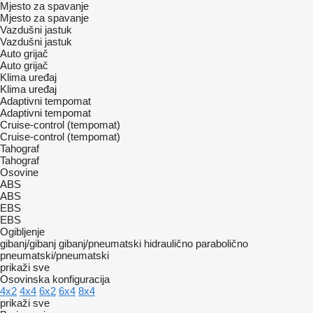
Mjesto za spavanje
Mjesto za spavanje
Vazdušni jastuk
Vazdušni jastuk
Auto grijač
Auto grijač
Klima uređaj
Klima uređaj
Adaptivni tempomat
Adaptivni tempomat
Cruise-control (tempomat)
Cruise-control (tempomat)
Tahograf
Tahograf
Osovine
ABS
ABS
EBS
EBS
Ogibljenje
gibanj/gibanj
gibanj/pneumatski
hidraulično
parabolično
pneumatski/pneumatski
prikaži sve
Osovinska konfiguracija
4x2
4x4
6x2
6x4
8x4
prikaži sve