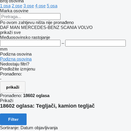
Broj osovina
1 osa
2 ose
3 ose
4 ose
5 osa
Marka osovine
Po ovom zahtjevu ništa nije pronađeno
DAF
MAN
MERCEDES-BENZ
SCANIA
VOLVO
prikaži sve
Međuosovinsko rastojanje
–
mm
Podizna osovina
Podizna osovina
Nedostaju filtri?
Predložite izmjenu
Pronađeno:
-
prikaži
Pronađeno:
18602 oglasa
Prikaži
18602 oglasa:
Tegljači, kamion tegljač
Filter
Sortiranje
:
Datum objavljivanja