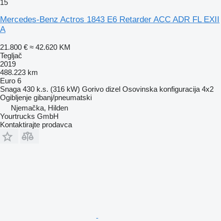
15
Mercedes-Benz Actros 1843 E6 Retarder ACC ADR FL EXII
A
21.800 €
≈ 42.620 KM
Tegljač
2019
488.223 km
Euro 6
Snaga
430 k.s. (316 kW)
Gorivo
dizel
Osovinska konfiguracija
4x2
Ogibljenje
gibanj/pneumatski
Njemačka, Hilden
Yourtrucks GmbH
Kontaktirajte prodavca