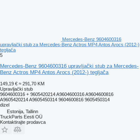
Mercedes-Benz 9604600316
upravljački stub za Mercedes-Benz Actros MP4 Antos Arocs (2012-)
tegljača
5
Mercedes-Benz 9604600316 upravljački stub za Mercedes-
Benz Actros MP4 Antos Arocs (2012-) tegljača
149,19 €
≈ 291,70 KM
Upravljački stub
9604600316 + 9605420214 A9604600316 A9604600816
A9605420214 A9605450314 9604600816 9605450314
dizel
Estonija, Tallinn
TruckParts Eesti OÜ
Kontaktirajte prodavca