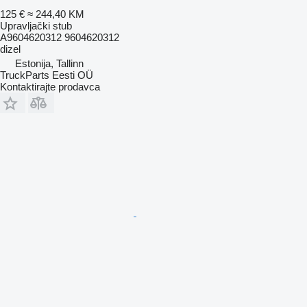
125 €
≈ 244,40 KM
Upravljački stub
A9604620312 9604620312
dizel
Estonija, Tallinn
TruckParts Eesti OÜ
Kontaktirajte prodavca