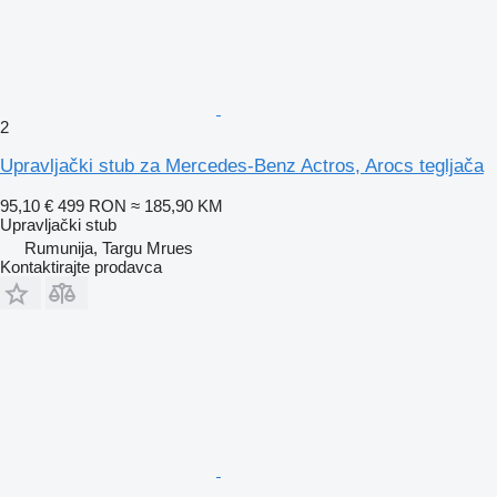
2
Upravljački stub za Mercedes-Benz Actros, Arocs tegljača
95,10 €
499 RON
≈ 185,90 KM
Upravljački stub
Rumunija, Targu Mrues
Kontaktirajte prodavca