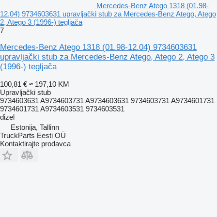
Mercedes-Benz Atego 1318 (01.98-
12.04) 9734603631 upravljački stub za Mercedes-Benz Atego, Atego
2, Atego 3 (1996-) tegljača
7
Mercedes-Benz Atego 1318 (01.98-12.04) 9734603631
upravljački stub za Mercedes-Benz Atego, Atego 2, Atego 3
(1996-) tegljača
100,81 €
≈ 197,10 KM
Upravljački stub
9734603631 A9734603731 A9734603631 9734603731 A9734601731
9734601731 A9734603531 9734603531
dizel
Estonija, Tallinn
TruckParts Eesti OÜ
Kontaktirajte prodavca