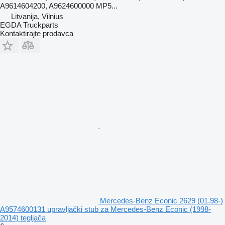
A9614604200, A9624600000 MP5...
Litvanija, Vilnius
EGDA Truckparts
Kontaktirajte prodavca
Mercedes-Benz Econic 2629 (01.98-)
A9574600131 upravljački stub za Mercedes-Benz Econic (1998-
2014) tegljača