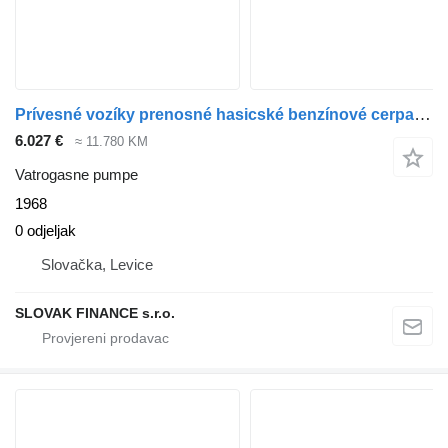
Prívesné vozíky prenosné hasicské benzínové cerpadlo + striekack
6.027 €
≈ 11.780 KM
Vatrogasne pumpe
1968
0 odjeljak
Slovačka, Levice
SLOVAK FINANCE s.r.o.