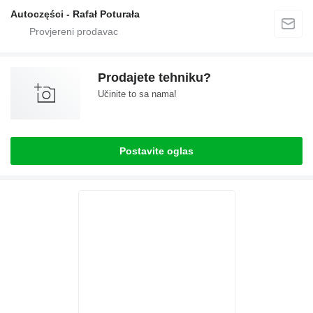
Autoczęści - Rafał Poturała
Prodajete tehniku?
Učinite to sa nama!
Postavite oglas