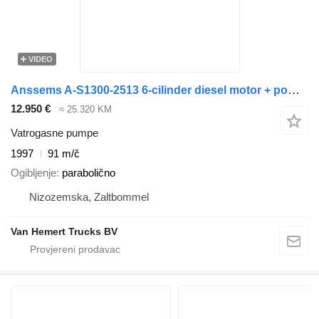
VIDEO
Anssems A-S1300-2513 6-cilinder diesel motor + pomp Inclusief toebehoren
12.950 €
≈ 25.320 KM
Vatrogasne pumpe
1997
91 m/č
Ogibljenje
parabolično
Nizozemska, Zaltbommel
Van Hemert Trucks BV