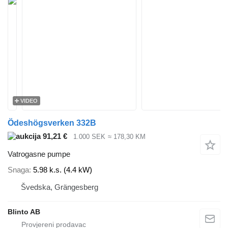
VIDEO
Ödeshögsverken 332B
91,21 €
1.000 SEK
≈ 178,30 KM
Vatrogasne pumpe
Snaga
5.98 k.s. (4.4 kW)
Švedska, Grängesberg
Blinto AB