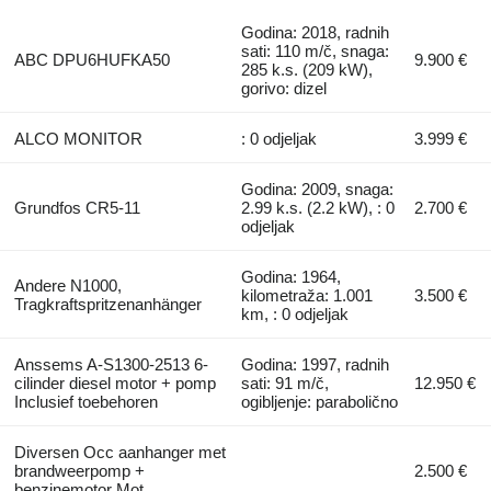
Godina: 2018, radnih
sati: 110 m/č, snaga:
ABC DPU6HUFKA50
9.900 €
285 k.s. (209 kW),
gorivo: dizel
ALCO MONITOR
: 0 odjeljak
3.999 €
Godina: 2009, snaga:
Grundfos CR5-11
2.99 k.s. (2.2 kW), : 0
2.700 €
odjeljak
Godina: 1964,
Andere N1000,
kilometraža: 1.001
3.500 €
Tragkraftspritzenanhänger
km, : 0 odjeljak
Anssems A-S1300-2513 6-
Godina: 1997, radnih
cilinder diesel motor + pomp
sati: 91 m/č,
12.950 €
Inclusief toebehoren
ogibljenje: parabolično
Diversen Occ aanhanger met
brandweerpomp +
2.500 €
benzinemotor Mot