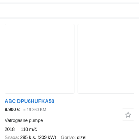
ABC DPU6HUFKA50
9.900 €
≈ 19.360 KM
Vatrogasne pumpe
2018
110 m/č
Snaga
285 k.s. (209 kW)
Gorivo
dizel