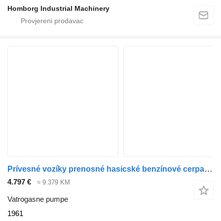
Homborg Industrial Machinery
Prívesné vozíky prenosné hasicské benzínové cerpadlo + striekack
4.797 €
≈ 9.379 KM
Vatrogasne pumpe
1961