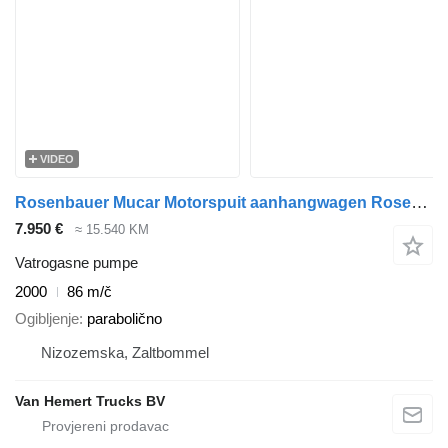
VIDEO
Rosenbauer Mucar Motorspuit aanhangwagen Rosenbauer BMW Fox / Inclusief to
7.950 €
≈ 15.540 KM
Vatrogasne pumpe
2000
86 m/č
Ogibljenje
parabolično
Nizozemska, Zaltbommel
Van Hemert Trucks BV