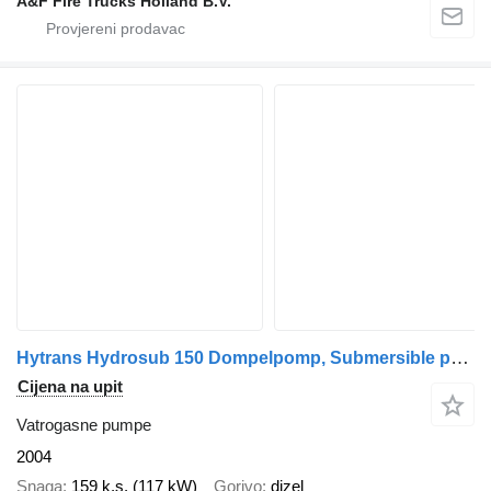
A&F Fire Trucks Holland B.V.
Hytrans Hydrosub 150 Dompelpomp, Submersible pump
Cijena na upit
Vatrogasne pumpe
2004
Snaga
159 k.s. (117 kW)
Gorivo
dizel