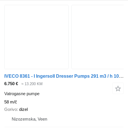
IVECO 8361 - I Ingersoll Dresser Pumps 291 m3 / h 10 Bar Diesel Waterp
6.750 €
≈ 13.200 KM
Vatrogasne pumpe
58 m/č
Gorivo
dizel
Nizozemska, Veen