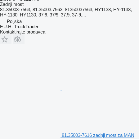
Zadnji most
81.35003-7563, 81.35003.7563, 81350037563, HY1133, HY-1133,
HY-1130, HY1130, 37:9, 37/9, 37.9, 37-9,...
Poljska
F.U.H. TruckTrader
Kontaktirajte prodavca
81.35003-7616 zadnji most za MAN