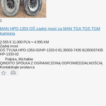
1
MAN HPD-1353 OŚ zadnji most za MAN TGA TGS TGM
kamiona
2.555 €
11.000 PLN
≈ 4.995 KM
Zadnji most
OŚ TYLNA HPD-1353-02/HP-1333-0 81.35003-7435 81350037435
HP-1333-02
Poljska, Michałów
QINDITO SPÓŁKA Z OGRANICZONĄ ODPOWIEDZIALNOŚCIĄ
Kontaktirajte prodavca