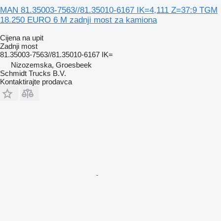
MAN 81.35003-7563//81.35010-6167 IK=4,111 Z=37:9 TGM
18.250 EURO 6 M zadnji most za kamiona
Cijena na upit
Zadnji most
81.35003-7563//81.35010-6167 IK=
Nizozemska, Groesbeek
Schmidt Trucks B.V.
Kontaktirajte prodavca