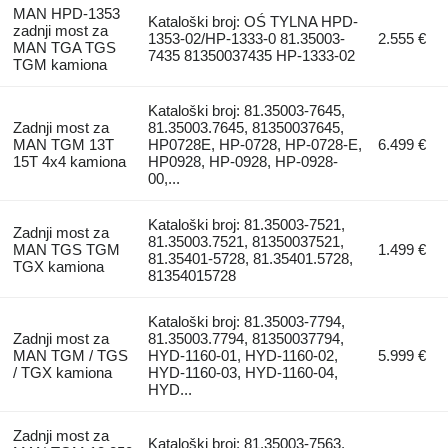
MAN HPD-1353
Kataloški broj: OŚ TYLNA HPD-
zadnji most za
1353-02/HP-1333-0 81.35003-
2.555 €
MAN TGA TGS
7435 81350037435 HP-1333-02
TGM kamiona
Kataloški broj: 81.35003-7645,
Zadnji most za
81.35003.7645, 81350037645,
MAN TGM 13T
HP0728E, HP-0728, HP-0728-E,
6.499 €
15T 4x4 kamiona
HP0928, HP-0928, HP-0928-
00,...
Kataloški broj: 81.35003-7521,
Zadnji most za
81.35003.7521, 81350037521,
MAN TGS TGM
1.499 €
81.35401-5728, 81.35401.5728,
TGX kamiona
81354015728
Kataloški broj: 81.35003-7794,
Zadnji most za
81.35003.7794, 81350037794,
MAN TGM / TGS
HYD-1160-01, HYD-1160-02,
5.999 €
/ TGX kamiona
HYD-1160-03, HYD-1160-04,
HYD...
Zadnji most za
Kataloški broj: 81.35003-7563,