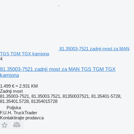
81.35003-7521 zadnji most za MAN
TGS TGM TGX kamiona
4
81.35003-7521 zadnji most za MAN TGS TGM TGX
kamiona
1.499 €
≈ 2.931 KM
Zadnji most
81.35003-7521, 81.35003.7521, 81350037521, 81.35401-5728,
81.35401.5728, 81354015728
Poljska
F.U.H. TruckTrader
Kontaktirajte prodavca