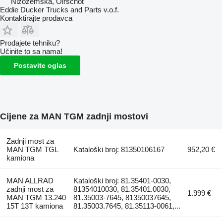
Nizozemska, Oirschot
Eddie Ducker Trucks and Parts v.o.f.
Kontaktirajte prodavca
Prodajete tehniku?
Učinite to sa nama!
Postavite oglas
Cijene za MAN TGM zadnji mostovi
Zadnji most za
MAN TGM TGL
Kataloški broj: 81350106167
952,20 €
kamiona
MAN ALLRAD
Kataloški broj: 81.35401-0030,
zadnji most za
81354010030, 81.35401.0030,
1.999 €
MAN TGM 13.240
81.35003-7645, 81350037645,
15T 13T kamiona
81.35003.7645, 81.35113-0061,...