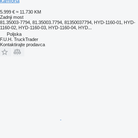
kamiona
5.999 €
≈ 11.730 KM
Zadnji most
81.35003-7794, 81.35003.7794, 81350037794, HYD-1160-01, HYD-
1160-02, HYD-1160-03, HYD-1160-04, HYD...
Poljska
F.U.H. TruckTrader
Kontaktirajte prodavca