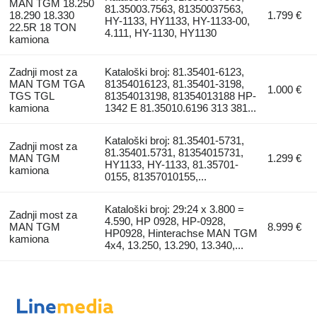
MAN TGM 18.250
81.35003.7563, 81350037563,
18.290 18.330
1.799 €
HY-1133, HY1133, HY-1133-00,
22.5R 18 TON
4.111, HY-1130, HY1130
kamiona
Zadnji most za
Kataloški broj: 81.35401-6123,
MAN TGM TGA
81354016123, 81.35401-3198,
1.000 €
TGS TGL
81354013198, 81354013188 HP-
kamiona
1342 E 81.35010.6196 313 381...
Kataloški broj: 81.35401-5731,
Zadnji most za
81.35401.5731, 81354015731,
MAN TGM
1.299 €
HY1133, HY-1133, 81.35701-
kamiona
0155, 81357010155,...
Kataloški broj: 29:24 x 3.800 =
Zadnji most za
4.590, HP 0928, HP-0928,
MAN TGM
8.999 €
HP0928, Hinterachse MAN TGM
kamiona
4x4, 13.250, 13.290, 13.340,...