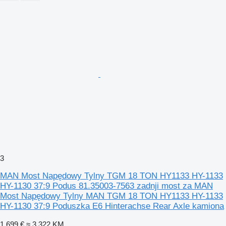
3
MAN Most Napędowy Tylny TGM 18 TON HY1133 HY-1133
HY-1130 37:9 Podus 81.35003-7563 zadnji most za MAN
Most Napędowy Tylny MAN TGM 18 TON HY1133 HY-1133
HY-1130 37:9 Poduszka E6 Hinterachse Rear Axle kamiona
1.699 €
≈ 3.322 KM