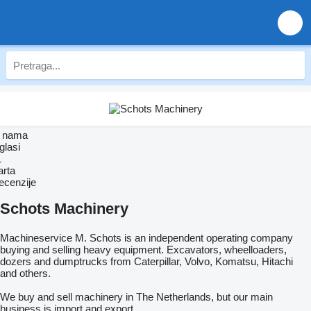
 nama
glasi
1
arta
ecenzije
Schots Machinery
Machineservice M. Schots is an independent operating company
buying and selling heavy equipment. Excavators, wheelloaders,
dozers and dumptrucks from Caterpillar, Volvo, Komatsu, Hitachi
and others.
We buy and sell machinery in The Netherlands, but our main
business is import and export.