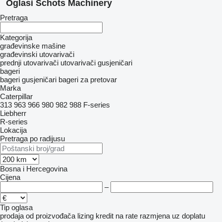
Oglasi Schots Machinery
Pretraga
Kategorija
građevinske mašine
građevinski utovarivači
prednji utovarivači
utovarivači gusjeničari
bageri
bageri gusjeničari
bageri za pretovar
Marka
Caterpillar
313
963
966
980
982
988
F-series
Liebherr
R-series
Lokacija
Pretraga po radijusu
Bosna i Hercegovina
Cijena
–
Tip oglasa
prodaja
od proizvođača
lizing
kredit
na rate
razmjena uz doplatu