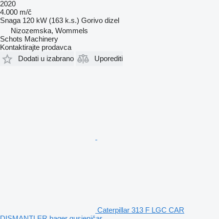
2020
4.000 m/č
Snaga
120 kW (163 k.s.)
Gorivo
dizel
Nizozemska, Wommels
Schots Machinery
Kontaktirajte prodavca
Dodati u izabrano
Uporediti
Caterpillar 313 F LGC CAR
DISMANTLER bager gusjeničar