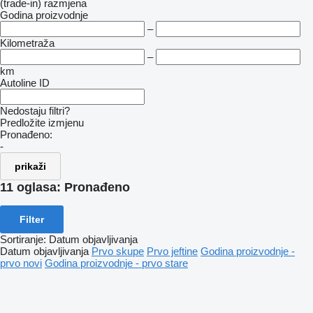
(trade-in)
razmjena
Godina proizvodnje
–
Kilometraža
–
km
Autoline ID
Nedostaju filtri?
Predložite izmjenu
Pronađeno:
-
prikaži
11 oglasa:
Pronađeno
Filter
Sortiranje
:
Datum objavljivanja
Datum objavljivanja
Prvo skupe
Prvo jeftine
Godina proizvodnje -
prvo novi
Godina proizvodnje - prvo stare